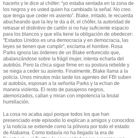
hacerlo y le dice al chófer: “yo estaba sentada en la zona de
los negros y es usted quien ha cambiado la señal. No creo
que tenga que ceder mi asiento”. Blake, irritado, le recuerda
abucheando que la ley le da a él, el chófer, la autoridad de
retrasar el distintivo de cartón si no hay suficiente espacio
para los blancos y que ella tiene la obligación de obedecer:
“Estados Unidos es una democracia y en democracia, las
leyes se tienen que cumplir”, exclama el hombre. Rosa
Parks ignora las órdenes de un Blake enfurecido que,
abalanzándose sobre la frágil mujer, intenta echarla del
autobús. Pero la chica sigue firme en su postura rebelde y
se niega a ceder su asiento. Finalmente, Blake llama a la
policía. Unos minutos más tarde los agentes del FBI suben
al autobús, esposan a la señorita Parks y la echan de
manera violenta. El resto de pasajeros negros,
atemorizados, callan y miran con impotencia la brutal
humillación.
La cosa no acaba aquí porque todos los que han
presenciado este episodio lo explican a amigos y conocidos
y la noticia se extiende como la pólvora por todo el estado
de Alabama. Como todavía no ha llegado la era de