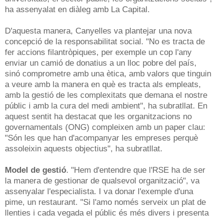
ha assenyalat en diàleg amb La Capital.
D'aquesta manera, Canyelles va plantejar una nova
concepció de la responsabilitat social. "No es tracta de
fer accions filantròpiques, per exemple un cop l'any
enviar un camió de donatius a un lloc pobre del país,
sinó comprometre amb una ètica, amb valors que tinguin
a veure amb la manera en què es tracta als empleats,
amb la gestió de les complexitats que demana el nostre
públic i amb la cura del medi ambient", ha subratllat.
En
aquest sentit ha destacat que les organitzacions no
governamentals (ONG) compleixen amb un paper clau:
"Són les que han d'acompanyar les empreses perquè
assoleixin aquests objectius", ha subratllat.
Model de gestió
.
"Hem d'entendre que l'RSE ha de ser
la manera de gestionar de qualsevol organització", va
assenyalar l'especialista. I va donar l'exemple d'una
pime, un restaurant. "Si l'amo només serveix un plat de
llenties i cada vegada el públic és més divers i presenta