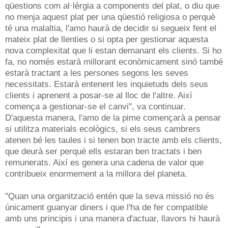
qüestions com al·lèrgia a components del plat, o diu que
no menja aquest plat per una qüestió religiosa o perquè
té una malaltia, l'amo haurà de decidir si segueix fent el
mateix plat de llenties o si opta per gestionar aquesta
nova complexitat que li estan demanant els clients. Si ho
fa, no només estarà millorant econòmicament sinó també
estarà tractant a les persones segons les seves
necessitats. Estarà entenent les inquietuds dels seus
clients i aprenent a posar-se al lloc de l'altre. Així
comença a gestionar-se el canvi", va continuar.
D'aquesta manera, l'amo de la pime començarà a pensar
si utilitza materials ecològics, si els seus cambrers
atenen bé les taules i si tenen bon tracte amb els clients,
que deurà ser perquè ells estaran ben tractats i ben
remunerats. Així es genera una cadena de valor que
contribueix enormement a la millora del planeta.
"Quan una organització entén que la seva missió no és
únicament guanyar diners i que l'ha de fer compatible
amb uns principis i una manera d'actuar, llavors hi haurà