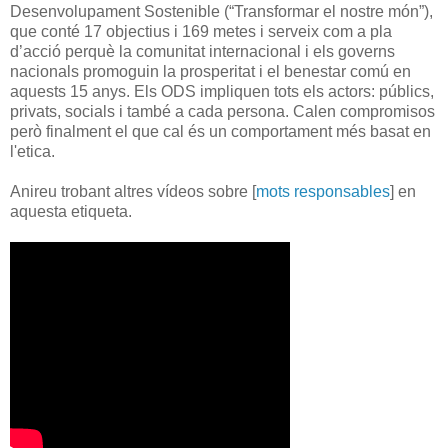
Desenvolupament Sostenible (“Transformar el nostre món”),
que conté 17 objectius i 169 metes i serveix com a pla
d’acció perquè la comunitat internacional i els governs
nacionals promoguin la prosperitat i el benestar comú en
aquests 15 anys. Els ODS impliquen tots els actors: públics,
privats, socials i també a cada persona. Calen compromisos
però finalment el que cal és un comportament més basat en
l'etica.
Anireu trobant altres vídeos sobre [
mots responsables
] en
aquesta etiqueta.