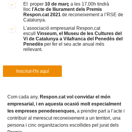
El proper
10 de març
a les 17.00h tindrà
lloc
l’Acte de lliurament dels Premis
Respon.cat 2021
de reconeixement a l’RSE de
Catalunya.
L'associació empresarial Respon.cat
escull
Vinseum, el Museu de les Cultures del
Vi de Catalunya a Vilafranca del Penedès del
Penedès
per fer el seu acte anual més
rellevant.
Inscriut-t'hi aquí
Com cada any,
Respon.cat vol convidar el món
empresarial, i en aquesta ocasió molt especialment
les empreses penedesenques,
a prendre part a l’acte i
contribuir al merescut reconeixement a un territori, una
persona i cinc organitzacions escollides pel jurat dels