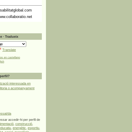
abilitatglobal.com
ww.collaboratio.net
e · Tradueix
Translate
tos en castellano
lish
perfil?
tzació interessada en
ultoria o acompanyament
essat/da
ssar accedir-hi per perfil de
limentació
,
construcció
,
educatiu
,
energètic
,
esportiu
,
lut
,
social
,
tecnològic
,