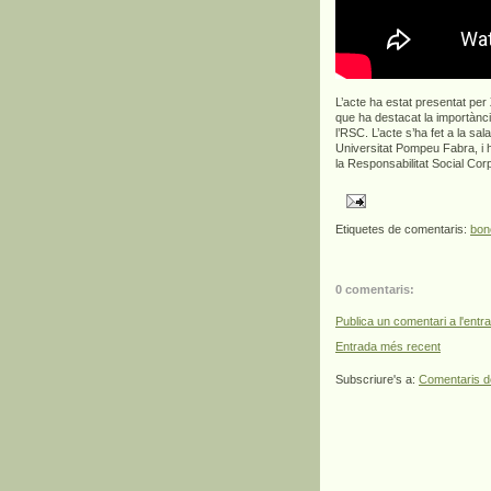
L’acte ha estat presentat per
que ha destacat la importànci
l’RSC. L’acte s’ha fet a la sa
Universitat Pompeu Fabra, i 
la Responsabilitat Social Cor
Etiquetes de comentaris:
bon
0 comentaris:
Publica un comentari a l'entr
Entrada més recent
Subscriure's a:
Comentaris d