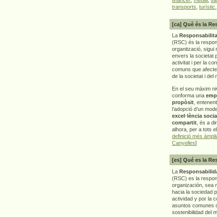
transports
,
turístic.
[ca] Què és la Re
La
Responsabilita
(RSC) és la respon
organització, sigui 
envers la societat 
activitat i per la co
comuns que afecten 
de la societat i del
En el seu màxim ni
conforma una
emp
propòsit
, entenen
l’adopció d’un mod
excel·lència socia
compartit
, és a di
alhora, per a tots e
definició més àmpl
Canyelles
]
[es] Qué es la Re
La
Responsabilida
(RSC) es la respo
organización, sea m
hacia la sociedad 
actividad y por la 
asuntos comunes q
sostenibilidad del 