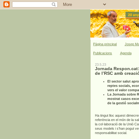
Pàgina principal
Josep Ma
Publicacions
Agenda
23.5.23
Jornada Respon.cat: 
de l’RSC amb creació
El sector salut apro
reptes socials, eco
vers el valor compar
La Jornada sobre RS
mostrat casos exce
de la gestió social
Ha tingut lloc aquest dimecr
referència en el món de la sa
la col·laboració de la Unió C
seus models i s’han pogut ve
responsabilitat social.