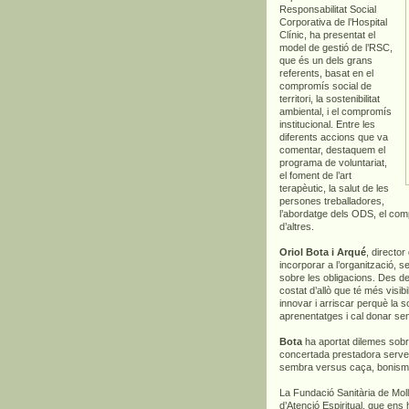
Responsabilitat Social
Corporativa de l’Hospital
Clínic, ha presentat el
model de gestió de l’RSC,
que és un dels grans
referents, basat en el
compromís social de
territori, la sostenibilitat
ambiental, i el compromís
institucional. Entre les
diferents accions que va
comentar, destaquem el
programa de voluntariat,
el foment de l’art
terapèutic, la salut de les
persones treballadores,
l’abordatge dels ODS, el comp
d’altres.
Oriol Bota i Arqué
, directo
incorporar a l’organització, s
sobre les obligacions. Des d
costat d’allò que té més visib
innovar i arriscar perquè la s
aprenentatges i cal donar sen
Bota
ha aportat dilemes sobre
concertada prestadora serveis
sembra versus caça, bonisme
La Fundació Sanitària de Mol
d’Atenció Espiritual, que ens