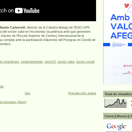
Xavier Carbonell
, director de la Càtedra Mango de l’ESCI-UPF,
a del sector salut en l’economia i la potència amb què gestionen
la d’actes de l’Escola Superior de Comerç Internacional de la
ha comptat amb la participació d’alumnes del Postgrau en Gestió de
porativa.
es pràctiques
,
esdeveniments
,
mem'23
,
sector salut
,
sector social
ada
Inici
Entrada més antiga
Total de visualit
el missatge (Atom)
Cerca || Busca || 