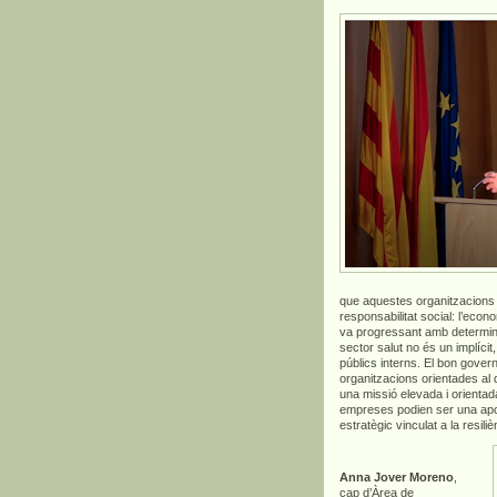
que aquestes organitzacions 
responsabilitat social: l’econ
va progressant amb determina
sector salut no és un implíci
públics interns. El bon gover
organitzacions orientades a
una missió elevada i orientada
empreses podien ser una aport
estratègic vinculat a la resili
Anna Jover Moreno
,
cap d’Àrea de