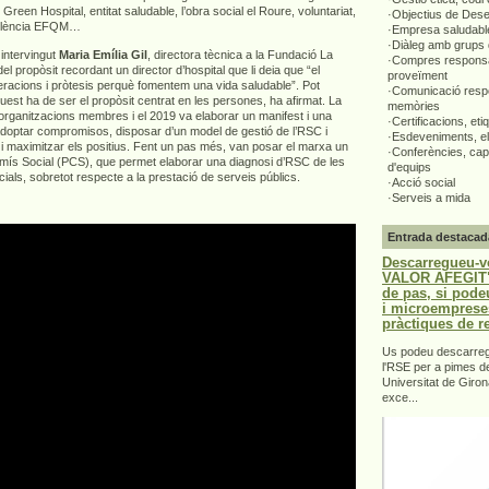
i, Green Hospital, entitat saludable, l’obra social el Roure, voluntariat,
·Objectius de Des
cel·lència EFQM…
·Empresa saludabl
·Diàleg amb grups 
 intervingut
Maria Emília Gil
, directora tècnica a la Fundació La
·Compres responsa
el propòsit recordant un director d’hospital que li deia que “el
proveïment
racions i pròtesis perquè fomentem una vida saludable”. Pot
·Comunicació respo
uest ha de ser el propòsit centrat en les persones, ha afirmat. La
memòries
organitzacions membres i el 2019 va elaborar un manifest i una
·Certificacions, eti
doptar compromisos, disposar d’un model de gestió de l’RSC i
·Esdeveniments, el
 i maximitzar els positius. Fent un pas més, van posar el marxa un
·Conferències, capa
omís Social (PCS), que permet elaborar una diagnosi d’RSC de les
d'equips
cials, sobretot respecte a la prestació de serveis públics.
·Acció social
·Serveis a mida
Entrada destacad
Descarregueu-v
VALOR AFEGIT".
de pas, si pode
i microemprese
pràctiques de r
Us podeu descarrega
l'RSE per a pimes d
Universitat de Giron
exce...