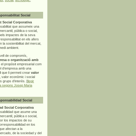
sponsabilitat Social
t Social Corporativa
sabilitat que assumeix una
mercantil, pública o social,
pels impactes de la seva
rresponsabilitat en els afers
la sostenibilitat del mercat,
 medi ambient.
vell de compromís,
resa o organització amb
t el propòsit empresarial com
el d’empresa amb una
l
que li permeti crear
valor
r, valor econòmic i social
ls grups d’interès. [
llegir
ia segons Josep Maria
sponsabilidad Social
d Social Corporativa
nsabilidad que asume una
ercantil, pública o social,
por los impactos de su
corresponsabilidad en los
ue afectan a la
mercado, de la sociedad y del