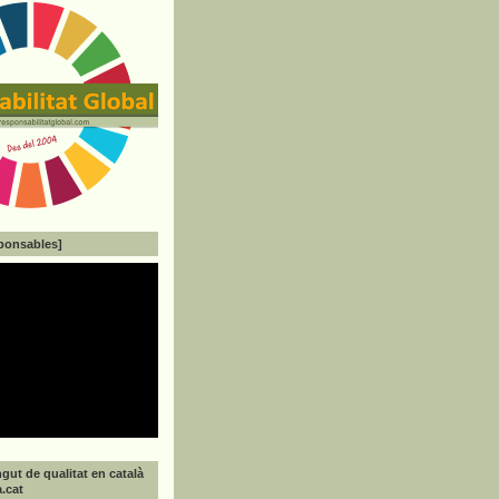
ponsables]
gut de qualitat en català
a.cat