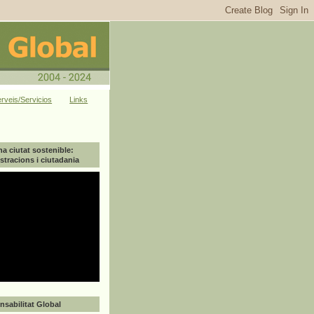
rveis/Servicios
Links
na ciutat sostenible:
tracions i ciutadania
sabilitat Global