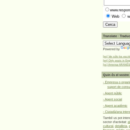
www.respons
Web
w
Translate · Traduc
Powered by
[es] Ver sólo los escri
[en] Only posts in Eng
[oc] Arrevirar ARANÉS
Quin és el vostre 
- Empresa o organi
suport de cons
- Agent públic
- Agent social
- Agent acadèmic
- Ciutadà/ana inter
També us pot intere
sector d'activitat:
a
cultural
,
detallista
,
financer
,
mèdia
,
sa