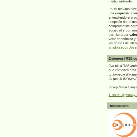
medio ambiente.
En su máximo nive
una
empresa u or
entendiendo el pro
adopción de un mo
comprometida corp
sociedad y con un
permite crear
valo
valor económico y s
los grupos de interé
amplia según Jose
Entenem l'RSE co
"
Un pla d'RSE amb g
que comença amb e
un projecte d'actua
de gestió del canvi
Josep Maria Canye
Tuits de @jmcanye
Recomanem