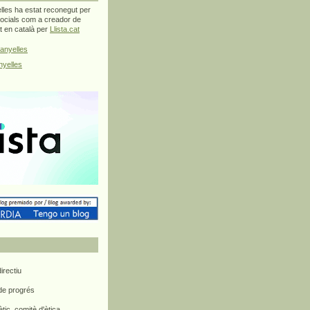
les ha estat reconegut per
ocials com a creador de
at en català per
Llista.cat
anyelles
yelles
rectiu
 de progrés
ètic, comitè d'ètica