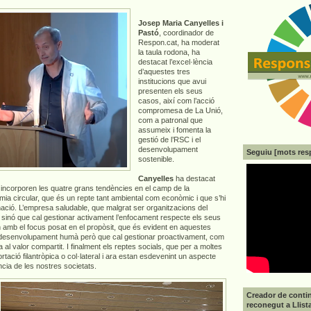
Josep Maria Canyelles i
Pastó
, coordinador de
Respon.cat, ha moderat
la taula rodona, ha
destacat l’excel·lència
d’aquestes tres
institucions que avui
presenten els seus
casos, així com l’acció
compromesa de La Unió,
com a patronal que
assumeix i fomenta la
gestió de l’RSC i el
desenvolupament
Seguiu [mots res
sostenible.
Canyelles
ha destacat
incorporen les quatre grans tendències en el camp de la
omia circular, que és un repte tant ambiental com econòmic i que s’hi
ció. L’empresa saludable, que malgrat ser organitzacions del
t, sinó que cal gestionar activament l’enfocament respecte els seus
n amb el focus posat en el propòsit, que és evident en aquestes
l desenvolupament humà però que cal gestionar proactivament, com
 al valor compartit. I finalment els reptes socials, que per a moltes
ació filantròpica o col·lateral i ara estan esdevenint un aspecte
ència de les nostres societats.
Creador de contin
reconegut a Llist