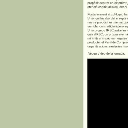
propòsit centrat en el territor
atenció espiritual laica, ex
Posteriorment al col·loqui, ha
Unió, qui ha abordat el repte d
nostre propòsit és menys ope
semblar contradictori però aq
Unió promou l’RSC entre les 
guia d’RSC, on proposaven a
minimitzar impactes negatius
producte, el Perfil de Compr
organitzacions sanitàries i so
Vegeu vídeo de la jornada: