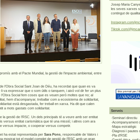
Josep Maria Canyel
les seves xarxes s
contingut de qualit
Instagram.com/jmc
Tiktok.com/@jmcan
romís amb el Pacte Mundial, la gestió de l’impacte ambiental, entre
r de l’Obra Social Sant Joan de Déu, ha recordat que quan es va
e li va expressar que o som útils o tanquem, i això vol dir fer un plus
e l’Obra Social fem coses que es veuen però moltes que no; al
ilitat, hem d’acompanyar, treballar com a ecosistema de solidaritat,
olidaritat està desgastada, fer treball en xarxa. Ha dit que calen
tit a mots gastats com solidaritat.
Serveis
 la gestió de l’RSC. Un dels principals té a veure amb ser entitat
·Seminari directiu
 versus entitat carismàtica que té una missió; i altres com ara
·Acompanyament di
 versus impacte, o cooperar versus competir.
·Mapa estratègic
·Diagnosi i pautes
let ha estat representada per
Sara Pons
, responsable de Valors i
·Pla d'RSE
 ha mostrat tot el model complet de gestió de l’RSC amb un gran
·Gestió ètica, codi 