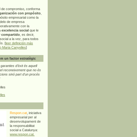
l de compromiso, conforma
ganización con propósito
,
pósito empresarial como la
delo de empresa
orativamente con la
a
excelencia social
que le
r compartido
, es decir,
ocial a la vez, para todos
s. [
leer definición más
p Maria Canyelles
]
m un factor estratègic
aranties d'èxit és aquell
l reconeixement que no és
cions sinó part d'un procés
"
lles
lles
Respon.cat
, iniciativa
empresarial per al
desenvolupament de
la responsabilitat
social a Catalunya:
www.respon.cat.