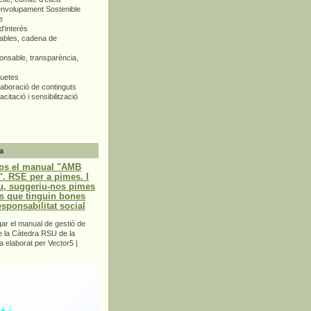
envolupament Sostenible
e
d'interès
bles, cadena de
nsable, transparència,
quetes
aboració de continguts
citació i sensibilització
a
os el manual "AMB
 RSE per a pimes. I
u, suggeriu-nos pimes
s que tinguin bones
esponsabilitat social
r el manual de gestió de
e la Càtedra RSU de la
a elaborat per Vector5 |