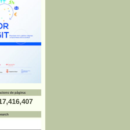
zacions de pàgina:
17,416,407
Search