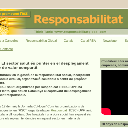
ria Canyelles
Responsabilitat Global
Canals
Canal RSA
Newsletter
Se
Contacte
Contribuir a fer u
El sector salut és punter en el desplegament
empreses, adminis
 de valor compartit
fundeix en la gestió de la responsabilitat social, incorporant
nomia circular, organització saludable o sentit de propòsit
tit.
C i salut, organitzada per Respon.cat i l’ESCI-UPF, ha
l·lents, que situen Catalunya al capdavant del desplegament
ment responsable.
es 17 de maig la Jornada Col·loqui “Com les organitzacions de
lut gestionen l’RSC”, organitzada per
Respon.cat
i l’ESCI-UPF, amb
atalana d’Hospitals. Dos hospitals i una obra social han exposat els
ure els reptes i tendències en aquest sector en matèria de
20 anys de Respon