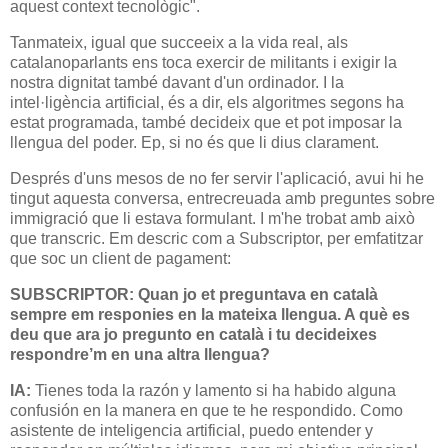
aquest context tecnològic".
Tanmateix, igual que succeeix a la vida real, als
catalanoparlants ens toca exercir de militants i exigir la
nostra dignitat també davant d'un ordinador. I la
intel·ligència artificial, és a dir, els algoritmes segons ha
estat programada, també decideix que et pot imposar la
llengua del poder. Ep, si no és que li dius clarament.
Després d'uns mesos de no fer servir l'aplicació, avui hi he
tingut aquesta conversa, entrecreuada amb preguntes sobre
immigració que li estava formulant. I m'he trobat amb això
que transcric. Em descric com a Subscriptor, per emfatitzar
que soc un client de pagament:
SUBSCRIPTOR: Quan jo et preguntava en català
sempre em responies en la mateixa llengua. A què es
deu que ara jo pregunto en català i tu decideixes
respondre’m en una altra llengua?
IA:
Tienes toda la razón y lamento si ha habido alguna
confusión en la manera en que te he respondido. Como
asistente de inteligencia artificial, puedo entender y