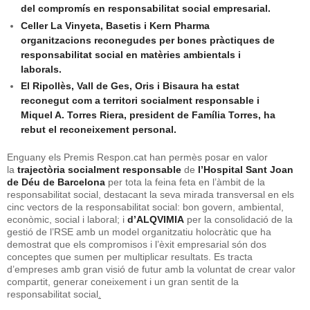
del compromís en responsabilitat social empresarial.
Celler La Vinyeta, Basetis i Kern Pharma
organitzacions reconegudes per bones pràctiques de
responsabilitat social en matèries ambientals i
laborals.
El Ripollès, Vall de Ges, Oris i Bisaura ha estat
reconegut com a territori socialment responsable i
Miquel A. Torres Riera, president de Família Torres, ha
rebut el reconeixement personal.
Enguany els Premis Respon.cat han permès posar en valor
la
trajectòria socialment responsable
de
l’Hospital Sant Joan
de Déu de Barcelona
per tota la feina feta en l’àmbit de la
responsabilitat social, destacant la seva mirada transversal en els
cinc vectors de la responsabilitat social: bon govern, ambiental,
econòmic, social i laboral; i
d’ALQVIMIA
per la consolidació de la
gestió de l’RSE amb un model organitzatiu holocràtic que ha
demostrat que els compromisos i l’èxit empresarial són dos
conceptes que sumen per multiplicar resultats. Es tracta
d’empreses amb gran visió de futur amb la voluntat de crear valor
compartit, generar coneixement i un gran sentit de la
responsabilitat social
.