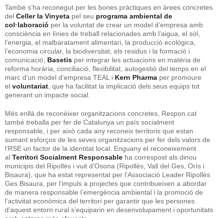
També s’ha reconegut per les bones pràctiques en àrees concretes
del
Celler la Vinyeta
pel seu
programa ambiental de
col·laboració
per la voluntat de crear un model d’empresa amb
consciència en línies de treball relacionades amb l’aigua, el sòl,
l’energia, el malbaratament alimentari, la producció ecològica,
l’economia circular, la biodiversitat, els residus i la formació i
comunicació;
Basetis
per integrar les actuacions en matèria de
reforma horària, conciliació, flexibilitat, autogestió del temps en el
marc d’un model d’empresa TEAL i
Kern Pharma
per promoure
el
voluntariat
, que ha facilitat la implicació dels seus equips tot
generant un impacte social.
Més enllà de reconèixer organitzacions concretes, Respon.cat
també treballa per fer de Catalunya un país socialment
responsable, i per això cada any reconeix territoris que estan
sumant esforços de les seves organitzacions per fer dels valors de
l’RSE un factor de la identitat local. Enguany el reconeixement
al
Territori Socialment Responsable
ha correspost als dinou
municipis del Ripollès i vuit d’Osona (Ripollès, Vall del Ges, Orís i
Bisaura), que ha estat representat per l’Associació Leader Ripollès
Ges Bisaura, per l‘impuls a projectes que contribueixen a abordar
de manera responsable l’emergència ambiental i la promoció de
l’activitat econòmica del territori per garantir que les persones
d’aquest entorn rural s’equiparin en desenvolupament i oportunitats