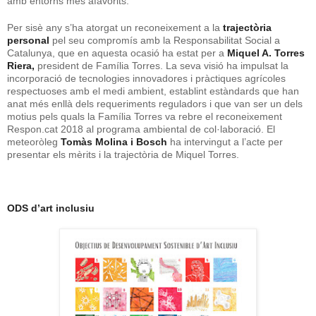
amb entorns més afavorits.
Per sisè any s’ha atorgat un reconeixement a la
trajectòria
personal
pel seu compromís amb la Responsabilitat Social a
Catalunya, que en aquesta ocasió ha estat per a
Miquel A. Torres
Riera,
president de Família Torres. La seva visió ha impulsat la
incorporació de tecnologies innovadores i pràctiques agrícoles
respectuoses amb el medi ambient, establint estàndards que han
anat més enllà dels requeriments reguladors i que van ser un dels
motius pels quals la Família Torres va rebre el reconeixement
Respon.cat 2018 al programa ambiental de col·laboració. El
meteoròleg
Tomàs Molina
i Bosch
ha intervingut a l’acte per
presentar els mèrits i la trajectòria de Miquel Torres.
ODS d’art inclusiu