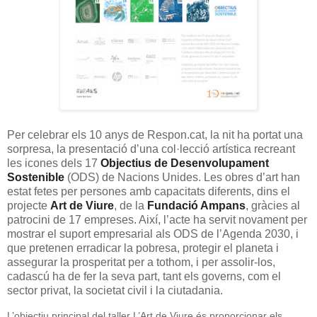
Per celebrar els 10 anys de Respon.cat, la nit ha portat una
sorpresa, la presentació d’una col·lecció artística recreant
les icones dels 17
Objectius de Desenvolupament
Sostenible
(ODS) de Nacions Unides. Les obres d’art han
estat fetes per persones amb capacitats diferents, dins el
projecte
Art de Viure
, de la
Fundació Ampans
, gràcies al
patrocini de 17 empreses. Així, l’acte ha servit novament per
mostrar el suport empresarial als ODS de l’Agenda 2030, i
que pretenen erradicar la pobresa, protegir el planeta i
assegurar la prosperitat per a tothom, i per assolir-los,
cadascú ha de fer la seva part, tant els governs, com el
sector privat, la societat civil i la ciutadania.
L’objectiu principal del taller L’Art de Viure és proporcionar els