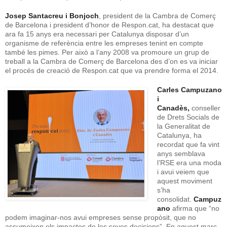
Josep Santacreu i Bonjoch
, president de la Cambra de Comerç
de Barcelona i president d’honor de Respon.cat, ha destacat que
ara fa 15 anys era necessari per Catalunya disposar d’un
organisme de referència entre les empreses tenint en compte
també les pimes. Per això a l’any 2008 va promoure un grup de
treball a la Cambra de Comerç de Barcelona des d’on es va iniciar
el procés de creació de Respon.cat que va prendre forma el 2014.
Carles Campuzano
i
Canadès,
conseller
de Drets Socials de
la Generalitat de
Catalunya, ha
recordat que fa vint
anys semblava
l’RSE era una moda
i avui veiem que
aquest moviment
s’ha
consolidat.
Campuz
ano
afirma que “no
podem imaginar-nos avui empreses sense propòsit, que no
assumeixen els impactes de les seves decisions”. En aquest marc,