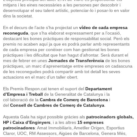
mitjans i les eines necessàries a les persones per descobrir i
desenvolupar el seu talent artístic, potenciar-lo i posar-lo en valor
dins la societat.
En el decurs de l’acte s’ha projectat un
vídeo de cada empresa
reconeguda
, que s’ha elaborat expressament per a l’ocasió,
destacant les bones pràctiques de responsabilitat social. Però els
premis no acaben aquí ja que es podrà parlar amb representants
de cada empresa per conèixer com han gestionat les bones
pràctiques i les dificultat que han hagut d’afrontar. Serà durant el
mes de febrer en unes
Jornades de Transferència
de les bones
pràctiques, un marc d’aprenentatge entre empreses on cadascuna
de les reconegudes podrà compartir amb tot detall les seves
actuacions en el marc d’un taller obert.
Els Premis Respon.cat tenen el suport del
Departament
d’Empresa i Treball
de la Generalitat de Catalunya i la
col·laboració de la
Cambra de Comerç de Barcelona
i
del
Consell de Cambres de Comerç
de Catalunya
.
Aquesta Gala ha sigut possible gràcies als
patrocinadors globals,
HP i Caixa d’Enginyers
, i a les altres
15 empreses
patrocinadores
: Amat Immobiliaris, Ametller Origen, Esportius
Claror, UOC, RM Assessors, Aigües de Barcelona, Genera Més,