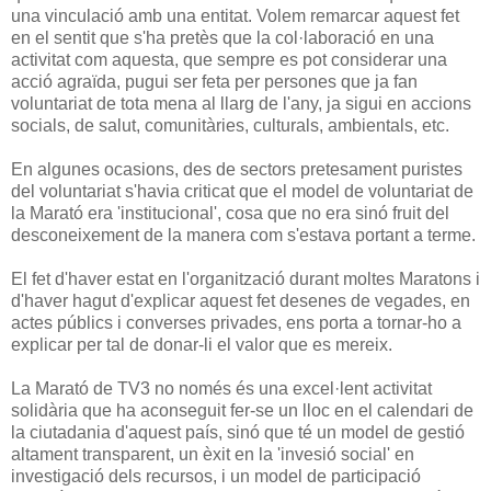
una vinculació amb una entitat. Volem remarcar aquest fet
en el sentit que s'ha pretès que la col·laboració en una
activitat com aquesta, que sempre es pot considerar una
acció agraïda, pugui ser feta per persones que ja fan
voluntariat de tota mena al llarg de l'any, ja sigui en accions
socials, de salut, comunitàries, culturals, ambientals, etc.
En algunes ocasions, des de sectors pretesament puristes
del voluntariat s'havia criticat que el model de voluntariat de
la Marató era 'institucional', cosa que no era sinó fruit del
desconeixement de la manera com s'estava portant a terme.
El fet d'haver estat en l'organització durant moltes Maratons i
d'haver hagut d'explicar aquest fet desenes de vegades, en
actes públics i converses privades, ens porta a tornar-ho a
explicar per tal de donar-li el valor que es mereix.
La Marató de TV3 no només és una excel·lent activitat
solidària que ha aconseguit fer-se un lloc en el calendari de
la ciutadania d'aquest país, sinó que té un model de gestió
altament transparent, un èxit en la 'invesió social' en
investigació dels recursos, i un model de participació