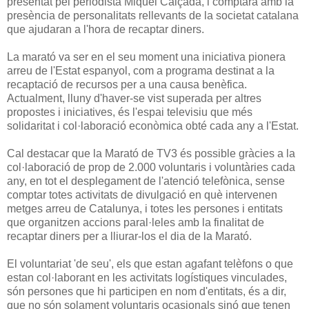
presentat pel periodista Miquel Calçada, i comptarà amb la
presència de personalitats rellevants de la societat catalana
que ajudaran a l'hora de recaptar diners.
La marató va ser en el seu moment una iniciativa pionera
arreu de l'Estat espanyol, com a programa destinat a la
recaptació de recursos per a una causa benèfica.
Actualment, lluny d'haver-se vist superada per altres
propostes i iniciatives, és l'espai televisiu que més
solidaritat i col·laboració econòmica obté cada any a l'Estat.
Cal destacar que la Marató de TV3 és possible gràcies a la
col·laboració de prop de 2.000 voluntaris i voluntàries cada
any, en tot el desplegament de l'atenció telefònica, sense
comptar totes activitats de divulgació en què intervenen
metges arreu de Catalunya, i totes les persones i entitats
que organitzen accions paral·leles amb la finalitat de
recaptar diners per a lliurar-los el dia de la Marató.
El voluntariat 'de seu', els que estan agafant telèfons o que
estan col·laborant en les activitats logístiques vinculades,
són persones que hi participen en nom d'entitats, és a dir,
que no són solament voluntaris ocasionals sinó que tenen