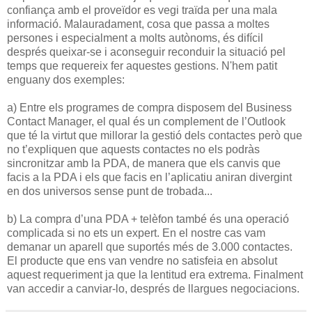
confiança amb el proveïdor es vegi traïda per una mala
informació. Malauradament, cosa que passa a moltes
persones i especialment a molts autònoms, és difícil
després queixar-se i aconseguir reconduir la situació pel
temps que requereix fer aquestes gestions. N'hem patit
enguany dos exemples:
a) Entre els programes de compra disposem del Business
Contact Manager, el qual és un complement de l’Outlook
que té la virtut que millorar la gestió dels contactes però que
no t’expliquen que aquests contactes no els podràs
sincronitzar amb la PDA, de manera que els canvis que
facis a la PDA i els que facis en l’aplicatiu aniran divergint
en dos universos sense punt de trobada...
b) La compra d’una PDA + telèfon també és una operació
complicada si no ets un expert. En el nostre cas vam
demanar un aparell que suportés més de 3.000 contactes.
El producte que ens van vendre no satisfeia en absolut
aquest requeriment ja que la lentitud era extrema. Finalment
van accedir a canviar-lo, després de llargues negociacions.