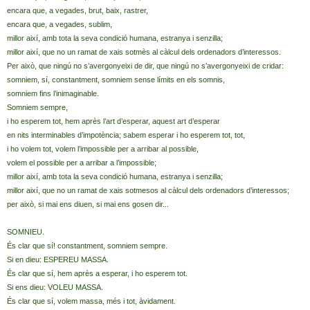
encara que, a vegades, brut, baix, rastrer,
encara que, a vegades, sublim,
millor així, amb tota la seva condició humana, estranya i senzilla;
millor així, que no un ramat de xais sotmès al càlcul dels ordenadors d’interessos.
Per això, que ningú no s’avergonyeixi de dir, que ningú no s’avergonyeixi de cridar:
somniem, sí, constantment, somniem sense límits en els somnis,
somniem fins l’inimaginable.
Somniem sempre,
i ho esperem tot, hem après l’art d’esperar, aquest art d’esperar
en nits interminables d’impotència; sabem esperar i ho esperem tot, tot,
i ho volem tot, volem l’impossible per a arribar al possible,
volem el possible per a arribar a l’impossible;
millor així, amb tota la seva condició humana, estranya i senzilla;
millor així, que no un ramat de xais sotmesos al càlcul dels ordenadors d’interessos;
per això, si mai ens diuen, si mai ens gosen dir...
SOMNIEU.
És clar que sí! constantment, somniem sempre.
Si en dieu: ESPEREU MASSA.
És clar que sí, hem après a esperar, i ho esperem tot.
Si ens dieu: VOLEU MASSA.
És clar que sí, volem massa, més i tot, àvidament.