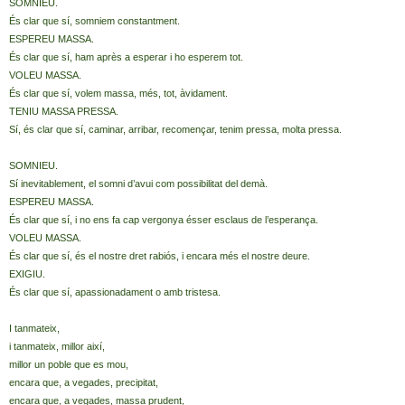
SOMNIEU.
És clar que sí, somniem constantment.
ESPEREU MASSA.
És clar que sí, ham après a esperar i ho esperem tot.
VOLEU MASSA.
És clar que sí, volem massa, més, tot, àvidament.
TENIU MASSA PRESSA.
Sí, és clar que sí, caminar, arribar, recomençar, tenim pressa, molta pressa.
SOMNIEU.
Sí inevitablement, el somni d’avui com possibilitat del demà.
ESPEREU MASSA.
És clar que sí, i no ens fa cap vergonya ésser esclaus de l’esperança.
VOLEU MASSA.
És clar que sí, és el nostre dret rabiós, i encara més el nostre deure.
EXIGIU.
És clar que sí, apassionadament o amb tristesa.
I tanmateix,
i tanmateix, millor així,
millor un poble que es mou,
encara que, a vegades, precipitat,
encara que, a vegades, massa prudent,