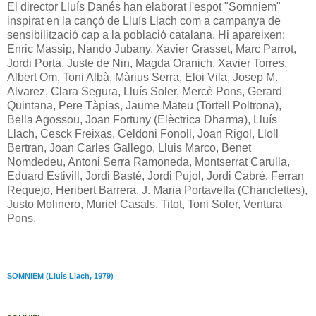
El director Lluís Danés han elaborat l'espot "Somniem"
inspirat en la cançó de Lluís Llach com a campanya de
sensibilització cap a la població catalana. Hi apareixen:
Enric Massip, Nando Jubany, Xavier Grasset, Marc Parrot,
Jordi Porta, Juste de Nin, Magda Oranich, Xavier Torres,
Albert Om, Toni Albà, Màrius Serra, Eloi Vila, Josep M.
Alvarez, Clara Segura, Lluís Soler, Mercè Pons, Gerard
Quintana, Pere Tàpias, Jaume Mateu (Tortell Poltrona),
Bella Agossou, Joan Fortuny (Elèctrica Dharma), Lluís
Llach, Cesck Freixas, Celdoni Fonoll, Joan Rigol, Lloll
Bertran, Joan Carles Gallego, Lluis Marco, Benet
Nomdedeu, Antoni Serra Ramoneda, Montserrat Carulla,
Eduard Estivill, Jordi Basté, Jordi Pujol, Jordi Cabré, Ferran
Requejo, Heribert Barrera, J. Maria Portavella (Chanclettes),
Justo Molinero, Muriel Casals, Titot, Toni Soler, Ventura
Pons.
SOMNIEM (Lluís Llach, 1979)