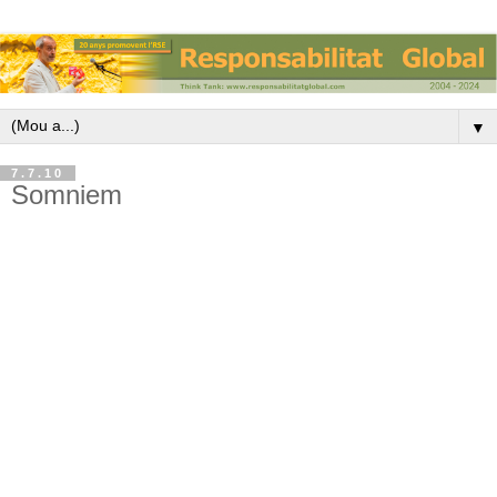
▼
7.7.10
Somniem