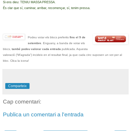
Si ens dieu: TENIU MASSA PRESSA.
És clar que sí, caminar, arribar, recomençar, sí, tenim pressa.
Podeu votar els blocs preferits
fins el 9 de
setembre
. Enguany, a banda de votar els
blocs,
també podeu valorar cada entrada
publicada. Aquesta
valoració (“M’agrada”) incideix en el resultat final, ja que cada cinc suposen un vot per al
bloc. Clica la icona!
Comparteix
Cap comentari:
Publica un comentari a l'entrada