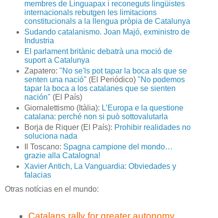
membres de Linguapax i reconeguts lingüistes
internacionals rebutgen les limitacions
constitucionals a la llengua pròpia de Catalunya
Sudando catalanismo. Joan Majó, exministro de
Industria
El parlament britànic debatrà una moció de
suport a Catalunya
Zapatero:
"No se'ls pot tapar la boca als que se
senten una nació"
(El Periódico)
"No podemos
tapar la boca a los catalanes que se sienten
nación"
(El País)
Giornalettismo (Itàlia):
L’Europa e la questione
catalana: perché non si può sottovalutarla
Borja de Riquer (El País):
Prohibir realidades no
soluciona nada
Il Toscano:
Spagna campione del mondo…
grazie alla Catalogna!
Xavier Antich, La Vanguardia: Obviedades y
falacias
Otras notícias en el mundo:
Catalans rally for greater autonomy