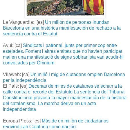
La Vanguardia: [es]
Un millón de personas inundan
Barcelona en una histórica manifestación de rechazo a la
sentencia contra el Estatut
Avui: [ca]
Sindicats i patronal, junts per primer cop entre
estelades. Foment i altres entitats que no havien participat
mai en una manifestació de signe sobiranista van acudir-hi
convocades per Òmnium
Vilaweb: [ca]
Un milió i mig de ciutadans omplen Barcelona
per la independència
El País: [es]
Decenas de miles de catalanes se echan a la
calle contra el recorte del Estatuto La sentencia del Tribunal
Constitucional provoca la mayor manifestación de la historia
del catalanismo. La marcha deriva en un acto
independentista
Europa Press: [es]
Más de un millón de ciudadanos
reinvindican Cataluña como nación