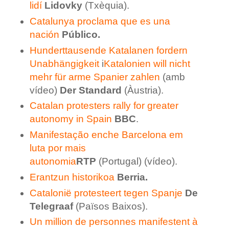
lidí
Lidovky
(Txèquia).
Catalunya proclama que es una
nación
Público.
Hunderttausende Katalanen fordern
Unabhängigkeit
i
Katalonien will nicht
mehr für arme Spanier zahlen
(amb
vídeo)
Der Standard
(Àustria).
Catalan protesters rally for greater
autonomy in Spain
BBC
.
Manifestação enche Barcelona em
luta por mais
autonomia
RTP
(Portugal) (vídeo).
Erantzun historikoa
Berria.
Catalonië protesteert tegen Spanje
De
Telegraaf
(Països Baixos).
Un million de personnes manifestent à