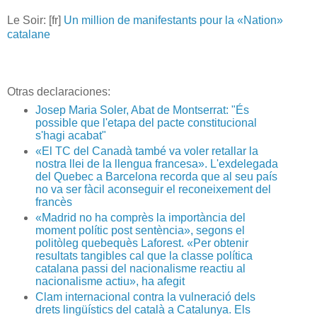
Le Soir: [fr]
Un million de manifestants pour la «Nation»
catalane
Otras declaraciones:
Josep Maria Soler, Abat de Montserrat: "És
possible que l'etapa del pacte constitucional
s'hagi acabat"
«El TC del Canadà també va voler retallar la
nostra llei de la llengua francesa». L'exdelegada
del Quebec a Barcelona recorda que al seu país
no va ser fàcil aconseguir el reconeixement del
francès
«Madrid no ha comprès la importància del
moment polític post sentència», segons el
politòleg quebequès Laforest. «Per obtenir
resultats tangibles cal que la classe política
catalana passi del nacionalisme reactiu al
nacionalisme actiu», ha afegit
Clam internacional contra la vulneració dels
drets lingüístics del català a Catalunya. Els