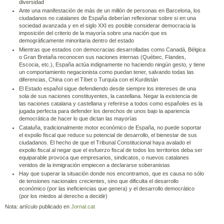
diversidad
Ante una manifestación de más de un millón de personas en Barcelona, los
ciudadanos no catalanes de España deberían reflexionar sobre si en una
sociedad avanzada y en el siglo XXI es posible considerar democracia la
imposición del criterio de la mayoría sobre una nación que es
demográficamente minoritaria dentro del estado
Mientras que estados con democracias desarrolladas como Canadá, Bélgica
o Gran Bretaña reconocen sus naciones internas (Québec, Flandes,
Escocia, etc.), España actúa indignamente no haciendo ningún gesto, y tiene
un comportamiento negacionista como puedan tener, salvando todas las
diferencias, China con el Tíbet o Turquía con el Kurdistán
El Estado español sigue defendiendo desde siempre los intereses de una
sola de sus naciones constituyentes, la castellana. Negar la existencia de
las naciones catalana y castellana y referirse a todos como españoles es la
jugada perfecta para defender los derechos de unos bajo la apariencia
democrática de hacer lo que dictan las mayorías
Cataluña, tradicionalmente motor económico de España, no puede soportar
el expolio fiscal que reduce su potencial de desarrollo, el bienestar de sus
ciudadanos. El hecho de que el Tribunal Constitucional haya avalado el
expolio fiscal al negar que el esfuerzo fiscal de todos los territorios deba ser
equiparable provoca que empresarios, sindicatos, o nuevos catalanes
venidos de la inmigración empiecen a declararse soberanistas
Hay que superar la situación donde nos encontramos, que es causa no sólo
de tensiones nacionales crecientes, sino que dificulta el desarrollo
económico (por las ineficiencias que genera) y el desarrollo democrático
(por los miedos al derecho a decidir)
Nota: artículo publicado en
Jornal.cat