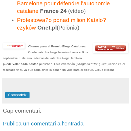
Barcelone pour défendre l'autonomie
catalane
France 24
(vídeo)
Protestowa?o ponad milion Katalo?
czyków
Onet.pl
(Polònia)
Vótenos para el Premio Blogs Catalunya
.
Puede votar los blogs favoritos hasta el 9 de
septiembre. Este año, además de votar los blogs, también
puede votar cada posteo
publicado. Esta valoración (“M’agrada”="Me gusta") incide en el
resultado final, ya que cada cinco suponen un voto para el bloque. Clique el icono!
Comparteix
Cap comentari:
Publica un comentari a l'entrada