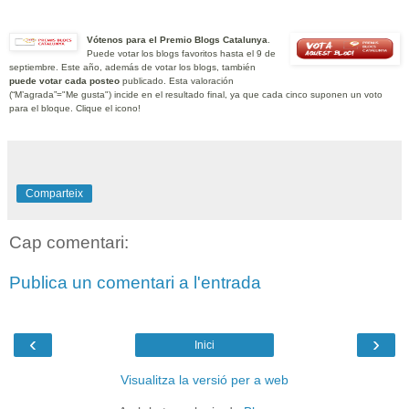
Vótenos para el Premio Blogs Catalunya
.
Puede votar los blogs favoritos hasta el 9 de
septiembre. Este año, además de votar los blogs, también
puede votar cada posteo
publicado. Esta valoración
(“M’agrada”="Me gusta") incide en el resultado final, ya que cada cinco suponen un voto
para el bloque. Clique el icono!
Comparteix
Cap comentari:
Publica un comentari a l'entrada
‹
›
Inici
Visualitza la versió per a web