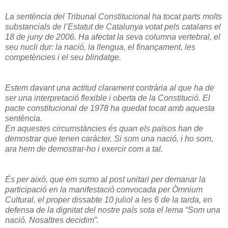
La sentència del Tribunal Constitucional ha tocat parts molts
substancials de l’Estatut de Catalunya votat pels catalans el
18 de juny de 2006. Ha afectat la seva columna vertebral, el
seu nucli dur: la nació, la llengua, el finançament, les
competències i el seu blindatge.
Estem davant una actitud clarament contrària al que ha de
ser una interpretació flexible i oberta de la Constitució. El
pacte constitucional de 1978 ha quedat tocat amb aquesta
sentència.
En aquestes circumstàncies és quan els països han de
demostrar que tenen caràcter. Si som una nació, i ho som,
ara hem de demostrar-ho i exercir com a tal.
És per això, que em sumo al post unitari per demanar la
participació en la manifestació convocada per Òmnium
Cultural, el proper dissabte 10 juliol a les 6 de la tarda, en
defensa de la dignitat del nostre país sota el lema “Som una
nació. Nosaltres decidim”.