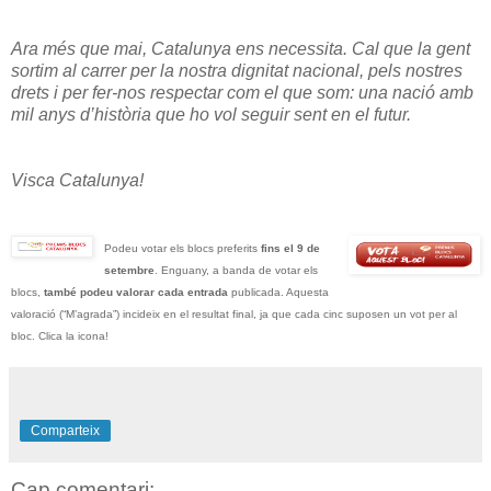
Ara més que mai, Catalunya ens necessita. Cal que la gent
sortim al carrer per la nostra dignitat nacional, pels nostres
drets i per fer-nos respectar com el que som: una nació amb
mil anys d’història que ho vol seguir sent en el futur.
Visca Catalunya!
Podeu votar els blocs preferits
fins el 9 de
setembre
. Enguany, a banda de votar els
blocs,
també podeu valorar cada entrada
publicada. Aquesta
valoració (“M’agrada”) incideix en el resultat final, ja que cada cinc suposen un vot per al
bloc. Clica la icona!
Comparteix
Cap comentari: