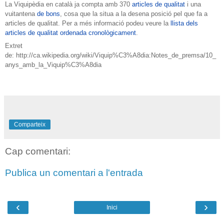
La Viquipèdia en català ja compta amb 370
articles de qualitat
i una
vuitantena
de bons
, cosa que la situa a la desena posició pel que fa a
articles de qualitat. Per a més informació podeu veure la
llista dels
articles de qualitat ordenada cronològicament
.
Extret
de: http://ca.wikipedia.org/wiki/Viquip%C3%A8dia:Notes_de_premsa/10_
anys_amb_la_Viquip%C3%A8dia
Comparteix
Cap comentari:
Publica un comentari a l'entrada
‹
›
Inici