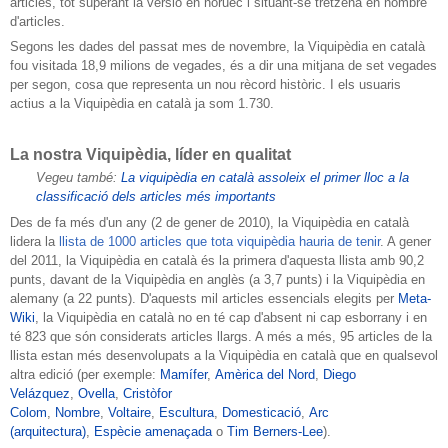
articles, tot superant la versió en noruec i situant-se tretzena en nombre
d'articles.
Segons les dades del passat mes de novembre, la Viquipèdia en català
fou visitada 18,9 milions de vegades, és a dir una mitjana de set vegades
per segon, cosa que representa un nou rècord històric. I els usuaris
actius a la Viquipèdia en català ja som 1.730.
La nostra Viquipèdia, líder en qualitat
Vegeu també:
La viquipèdia en català assoleix el primer lloc a la
classificació dels articles més importants
Des de fa més d'un any (2 de gener de 2010), la Viquipèdia en català
lidera la
llista de 1000 articles que tota viquipèdia hauria de tenir
. A gener
del 2011, la Viquipèdia en català és la primera d'aquesta llista amb 90,2
punts, davant de la Viquipèdia en anglès (a 3,7 punts) i la Viquipèdia en
alemany (a 22 punts). D'aquests mil articles essencials elegits per
Meta-
Wiki
, la Viquipèdia en català no en té cap d'absent ni cap esborrany i en
té 823 que són considerats articles llargs. A més a més, 95 articles de la
llista estan més desenvolupats a la Viquipèdia en català que en qualsevol
altra edició (per exemple:
Mamífer
,
Amèrica del Nord
,
Diego
Velázquez
,
Ovella
,
Cristòfor
Colom
,
Nombre
,
Voltaire
,
Escultura
,
Domesticació
,
Arc
(arquitectura)
,
Espècie amenaçada
o
Tim Berners-Lee
).