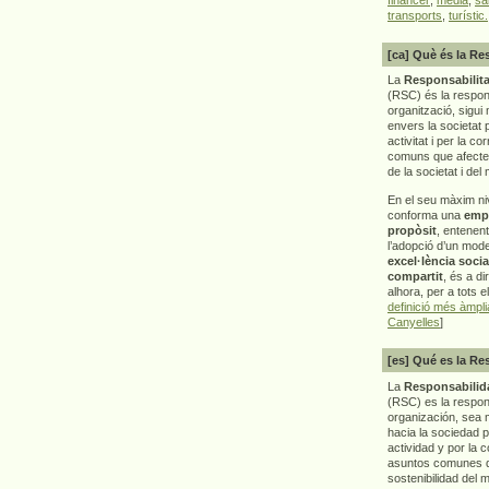
transports
,
turístic.
[ca] Què és la Re
La
Responsabilita
(RSC) és la respon
organització, sigui 
envers la societat 
activitat i per la co
comuns que afecten 
de la societat i del
En el seu màxim ni
conforma una
emp
propòsit
, entenen
l’adopció d’un mod
excel·lència socia
compartit
, és a di
alhora, per a tots e
definició més àmpl
Canyelles
]
[es] Qué es la Re
La
Responsabilida
(RSC) es la respo
organización, sea m
hacia la sociedad 
actividad y por la 
asuntos comunes q
sostenibilidad del 