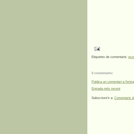
Etiquetes de comentaris:
eco
0 comentaris:
Publica un comentari a l'entr
Entrada més recent
Subscriure's a:
Comentaris d