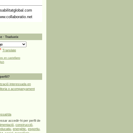
abilitatglobal.com
ww.collaboratio.net
e · Tradueix
Translate
tos en castellano
lish
perfil?
tzació interessada en
ultoria o acompanyament
essat/da
ssar accedir-hi per perfil de
limentació
,
construcció
,
educatiu
,
energètic
,
esportiu
,
lut
,
social
,
tecnològic
,