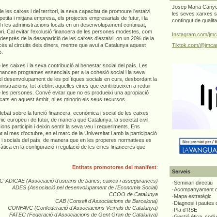
Josep Maria Canyel
e les caixes i del territori, la seva capacitat de promoure l'estalvi,
les seves xarxes s
petita i mitjana empresa, els projectes empresarials de futur, i la
contingut de qualit
vil i les administracions locals en un desenvolupament continuat,
itori. Cal evitar l'exclusió financera de les persones modestes, com
Instagram.com/jmc
l després de la desaparició de les caixes d'estalvi, on un 20% de la
Tiktok.com/@jmcan
és al circuits dels diners, mentre que avui a Catalunya aquest
%.
e les caixes i la seva contribució al benestar social del país. Les
inancen programes essencials per a la cohesió social i la seva
el desenvolupament de les polítiques socials en curs, desbordant la
ministracions, tot afeblint aquelles eines que contribueixen a reduir
 de les persones. Convé evitar que no es produeixi una apropiació
icats en aquest àmbit, ni es minorin els seus recursos.
 debat sobre la funció financera, econòmica i social de les caixes
ic europeu i de futur, de manera que Catalunya, la societat civil,
cions participin i deixin sentir la seva veu i requeriments. Ens
 al mes d'octubre, en el marc de la Universitat i amb la participació
 i socials del país, de manera que en les properes normatives es
àtica en la configuració i regulació de les eines financeres que
Entitats promotores del manifest
:
Serveis
C-ADICAE (Associació d'usuaris de bancs, caixes i assegurances)
·Seminari directiu
ADES (Associació pel desenvolupament de l'Economia Social)
·Acompanyament di
CCOO de Catalunya
·Mapa estratègic
CAB (Consell d'Associacions de Barcelona)
·Diagnosi i pautes
CONFAVC (Confederació d'Associacions Veïnals de Catalunya)
·Pla d'RSE
FATEC (Federació d'Associacions de Gent Gran de Catalunya)
·Gestió ètica, codi 