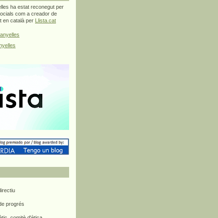
les ha estat reconegut per
ocials com a creador de
at en català per
Llista.cat
anyelles
yelles
rectiu
 de progrés
ètic, comitè d'ètica