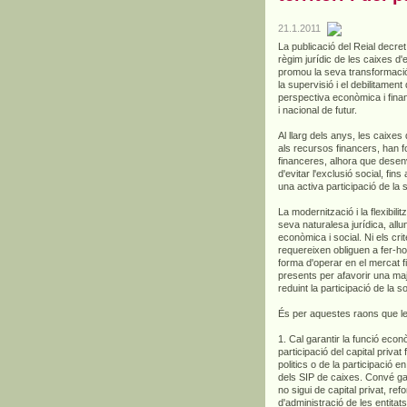
21.1.2011
La publicació del Reial decret 
règim jurídic de les caixes d'
promou la seva transformació 
la supervisió i el debilitament
perspectiva econòmica i finan
i nacional de futur.
Al llarg dels anys, les caixes 
als recursos financers, han f
financeres, alhora que desenv
d'evitar l'exclusió social, fin
una activa participació de la so
La modernització i la flexibil
seva naturalesa jurídica, allu
econòmica i social. Ni els cri
requereixen obliguen a fer-ho
forma d'operar en el mercat fin
presents per afavorir una maj
reduint la participació de la soc
És per aquestes raons que l
1. Cal garantir la funció econò
participació del capital priva
politics o de la participació 
dels SIP de caixes. Convé gar
no sigui de capital privat, ref
d'administració de les entitats