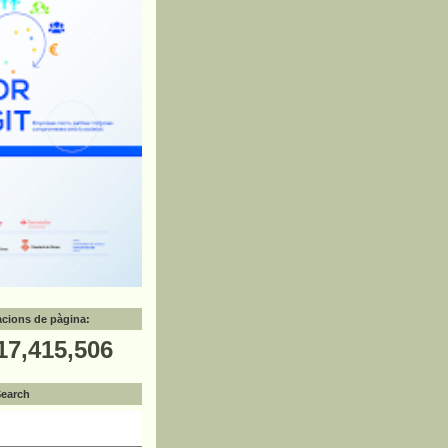
zacions de pàgina:
17,415,506
Search