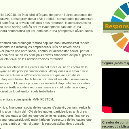
llei 11/2010, de 9 de juliol, d'òrgans de govern i altres aspectes del
estalvis, sense previ debat cívic i social, i sense debat parlamentari,
bancària, la privatització dels seus recursos, la centralització de
 de l'obra social; això és del tot inacceptable, tant des d'una
cera democràtica i plural, com des d'una perspectiva cívica, social
d'estalvi han promogut l'estalvi popular, han universalitzat l'accés
omentat les dinàmiques empresarials i l'ús de noves eines
olupaven una obra social, contribuint al benestar social i per tal
s a convertir-se en les principals entitats financeres del país, gracies
cietat civil i de les administracions territorials.
Seguiu [mots res
ització societària de les caixes no pot efectuar-se en contra de la
nyant-se del principis fundacionals i d'esquenes a la seva funció
teris de solvència i d'eficiència financera que avui en dia es
 d'aquesta forma. No hi ha un únic model societari, ni una única
ancer !!! El que es produeix és un intent d'aprofitar les dificultats
or centralització dels recursos financers i del poder econòmic,
ietat civil, del territori i dels treballadors.
es entitats sotasignants MANIFESTEM:
mica, financera i social de les caixes d'estalvi i, per tant, reduir la
t fins a un màxim del 40% de les quotes participatives amb drets
en les societats anònimes que gestionin les estructures financeres
antir una participació majoritària en l'estructura de les caixes que
Creador de contin
orçant, a més a més, el paper i la responsabilitat dels consells
reconegut a Llist
.