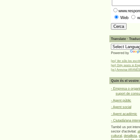
www.respons
Web
w
Translate · Traduc
Powered by
[es] Ver sólo los escri
[en] Only posts in Eng
[oc] Arrevirar ARANÉS
Quin és el vostre 
- Empresa o organi
suport de cons
- Agent públic
- Agent social
- Agent acadèmic
- Ciutadà/ana inter
També us pot intere
sector d'activitat:
a
cultural
,
detallista
,
financer
,
mèdia
,
sa