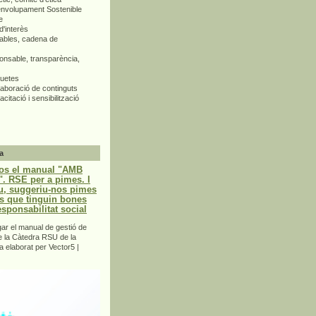
envolupament Sostenible
e
d'interès
bles, cadena de
nsable, transparència,
quetes
aboració de continguts
citació i sensibilització
a
os el manual "AMB
 RSE per a pimes. I
u, suggeriu-nos pimes
s que tinguin bones
esponsabilitat social
r el manual de gestió de
e la Càtedra RSU de la
a elaborat per Vector5 |