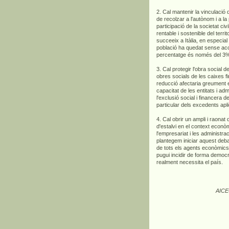
2. Cal mantenir la vinculació d
de recolzar a l'autònom i a la 
participació de la societat ci
rentable i sostenible del terr
succeeix a Itàlia, en especia
població ha quedat sense acc
percentatge és només del 3
3. Cal protegir l'obra social d
obres socials de les caixes f
reducció afectaria greument 
capacitat de les entitats i ad
l'exclusió social i financera
particular dels excedents apl
4. Cal obrir un ampli i raonat
d'estalvi en el context econòm
l'empresariat i les administra
plantegem iniciar aquest debat
de tots els agents econòmics
pugui incidir de forma democr
realment necessita el país.
AICE