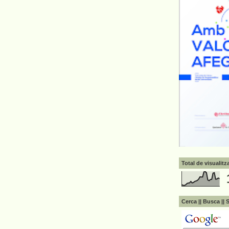
Total de visualit
Cerca || Busca || 