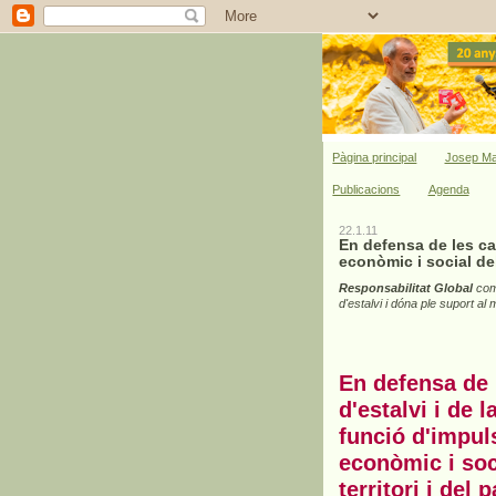
Pàgina principal
Josep Ma
Publicacions
Agenda
22.1.11
En defensa de les cai
econòmic i social del 
Responsabilitat Global
comp
d'estalvi i dóna ple suport al 
En defensa de 
d'estalvi i de l
funció d'impul
econòmic i soc
territori i del p