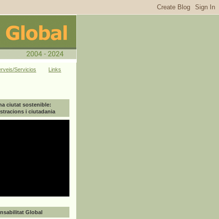
rveis/Servicios
Links
na ciutat sostenible:
tracions i ciutadania
sabilitat Global