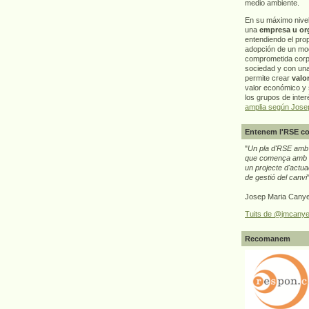
medio ambiente.
En su máximo nive
una
empresa u or
entendiendo el pro
adopción de un mo
comprometida corp
sociedad y con un
permite crear
valo
valor económico y s
los grupos de interé
amplia según Jose
Entenem l'RSE co
"
Un pla d'RSE amb g
que comença amb e
un projecte d'actua
de gestió del canvi
Josep Maria Canye
Tuits de @jmcanye
Recomanem