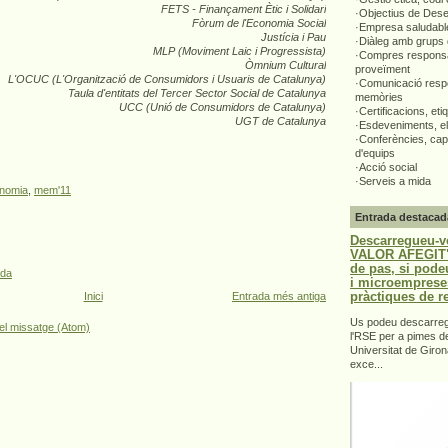
FETS - Finançament Ètic i Solidari
·Objectius de Des
Fòrum de l'Economia Social
·Empresa saludabl
Justícia i Pau
·Diàleg amb grups 
MLP (Moviment Laic i Progressista)
·Compres responsa
Òmnium Cultural
proveïment
L'OCUC (L'Organització de Consumidors i Usuaris de Catalunya)
·Comunicació respo
Taula d'entitats del Tercer Sector Social de Catalunya
memòries
UCC (Unió de Consumidors de Catalunya)
·Certificacions, eti
UGT de Catalunya
·Esdeveniments, el
·Conferències, capa
d'equips
·Acció social
·Serveis a mida
nomia
,
mem'11
Entrada destacad
Descarregueu-v
VALOR AFEGIT".
de pas, si pode
ada
i microemprese
pràctiques de r
Inici
Entrada més antiga
Us podeu descarrega
el missatge (Atom)
l'RSE per a pimes d
Universitat de Giron
exce...