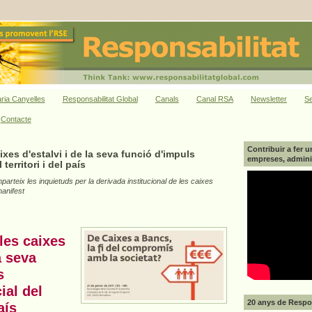
ria Canyelles
Responsabilitat Global
Canals
Canal RSA
Newsletter
Se
Contacte
Contribuir a fer u
xes d'estalvi i de la seva funció d'impuls
empreses, adminis
territori i del país
arteix les inquietuds per la derivada institucional de les caixes
manifest
les caixes
a seva
s
ial del
20 anys de Respon
aís