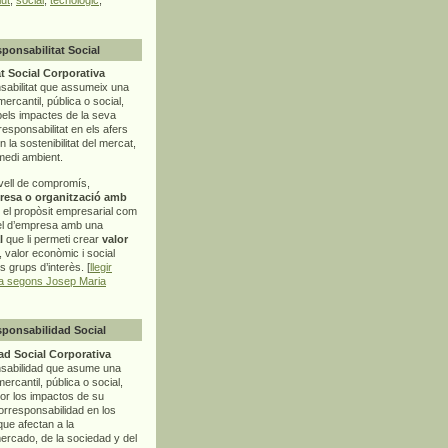
sponsabilitat Social
t Social Corporativa
sabilitat que assumeix una
mercantil, pública o social,
pels impactes de la seva
rresponsabilitat en els afers
la sostenibilitat del mercat,
 medi ambient.
vell de compromís,
resa o organització amb
t el propòsit empresarial com
el d’empresa amb una
l
que li permeti crear
valor
r, valor econòmic i social
ls grups d’interès. [
llegir
ia segons Josep Maria
sponsabilidad Social
d Social Corporativa
nsabilidad que asume una
ercantil, pública o social,
por los impactos de su
corresponsabilidad en los
ue afectan a la
mercado, de la sociedad y del