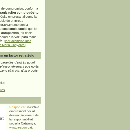
l de compromiso, conforma
ganización con propósito
,
pósito empresarial como la
delo de empresa
orativamente con la
a
excelencia social
que le
r compartido
, es decir,
ocial a la vez, para todos
s. [
leer definición más
p Maria Canyelles
]
m un factor estratègic
aranties d'èxit és aquell
l reconeixement que no és
cions sinó part d'un procés
"
lles
lles
Respon.cat
, iniciativa
empresarial per al
desenvolupament de
la responsabilitat
social a Catalunya:
www.respon.cat.