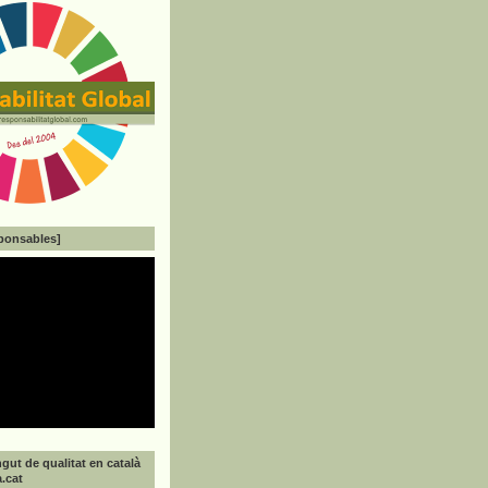
ponsables]
gut de qualitat en català
a.cat