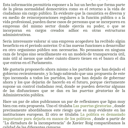
Esta información permitiría exponer a la luz un hecho que forma parte
de la plena normalidad democrática como es el retorno a la vida de
ciudadano sin cargo público.
Es evidente que la casuística es diversa y
en medio de reincorporaciones regulares a la función pública o a la
vida profesional, pueden darse casos de personas que se incorporen en
empresas del mismo sector donde ejercía su poder, o que se
incorporan en cargos creados adhoc en otras estructuras
administrativas.
Sería interesante valorar si una empresa
acogedora
ha recibido algún
beneficio en el periodo anterior.
O si las nuevas funciones a desarrollar
en otro organismo público son necesarias.
No pensamos en ninguna
caza de brujas sino sencillamente en un modelo de transparencia útil,
más útil al menos que saber cuánto dinero tienes en el banco el día
que entras en el Parlamento.
Me gustaría proponerlo ahora mismo a los partidos que han dejado el
gobierno recientemente, y lo hago sabiendo que una propuesta de este
tipo incomoda a todos los partidos, los que han dejado de gobernar
ahora y los que dejarán de hacerlo en el futuro, porque ciertamente
supone un control ciudadano real, donde se pueden detectar algunas
de las disfunciones que se dan en las
puertas giratorias
de la
Administración pública.
Hace un par de años publicamos un par de reflexiones que ligan muy
bien con esta propuesta.
Uno el titulaba
Las puertas giratorias
, donde
precisamente abordábamos este riesgo que es muy evidente en las
instituciones europeas.
El otro se titulaba
La política es demasiado
importante para dejarla en manos de los políticos
, donde a partir de
"La dictadura de la incompetencia" de Xavier Roig comparábamos la
calidad de las diferentes cámaras.