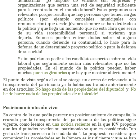
demostrada?
¿
O dispone de vínculos con empresas y
organizaciones que serían una red de seguridad suficiente
para la reentrada en el mundo laboral?
Estas preguntas son
relevantes porque resulta que hay personas que tienen cargos
políticos (por ejemplo concejales municipales con
remuneración) que desde jóvenes siempre se han dedicado a
la política y que llega un momento que no está claro qué sería
de su vida (sostenibilidad personal) si tuvieran que
dejarla.
Entonces pueden entrar dudas sobre si alguna
persona, cuando defiende su continuidad, lo hace para la
defensa de un determinado proyecto político o para la defensa
de su sueldo!
Y aún podríamos pedir a los candidatos aspectos sobre su vida
laboral que seguramente serían más relevantes que no las
propiedades.
En el mundo de la política pueden haber
muchas
puertas giratorias
que hay que mostrar abiertamente!
El punto de vista según el cual se otorga un exceso de relevancia a la
transparencia del patrimonio ya la habíamos tratado anteriormente
en dos artículos:
No hago nada de las propiedades del diputado!
y
No
he de hacer nada de las propiedades de mi alcalde!
Posicionamiento aún vivo
En contra de lo que podía parecer un posicionamiento de campaña, la
cruzada por la transparencia del patrimonio de los políticos sigue
vigente, como leemos en
una noticia reciente
en la que ICV propone
que los diputados revelen su patrimonio ya que es considerado "un
gesto de transparencia a la ciudadanía ".
La propuesta considera que
comunicar las propiedades en la Cámara es insuficiente y que se han