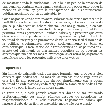
de mostrar a toda la ciudadanía.
Por ello, han pedido la creación de
una ponencia conjunta en la cámara catalana para poder emprender la
redacción de una ley para la transparencia de la administración
pública, apostando por un debate abierto.
Como no podría ser de otra manera, valoramos de forma interesante la
posibilidad de hacer una ley de transparencia, así como el hecho de
que se pueda hacer un debate abierto.
Pero nos gustaría que en este
debate no sólo exista la voz de la clase política sino que también se
permitan otras aportaciones.
También habría que procurar que estas
otras voces sean ponderadas y que expresen su opinión desde la
voluntad de mejora y no puramente desde la crítica fácil al mundo de
la política.
Precisamente, nuestro posicionamiento se basa en
considerar que la focalización de la transparencia de los políticos en el
asunto del patrimonio es una manera populista de no abordar los
aspectos que pueden ser más relevantes ya la vez atizar bajas pasiones
mediáticas sobre los presuntos activos de unos y otros.
Propuesta 1
Sin ánimo de exhaustividad, queremos formular una propuesta bien
concreta, que podría ser una más de las muchas que se regularan en
esta ley.
Es una propuesta que sin ley, simplemente con la buena
voluntad de cada partido y cada cargo público, también se podría lleva
a cabo y se podría hacer desde ahora mismo.
Se trata de que cada partido comunicara donde se han reubicado
profesionalmente sus cargos públicos después de abandonar las
responsabilidades a la Administración.
Lógicamente habría que
hacerlo al cabo de un tiempo razonable, medio año por ejemplo.