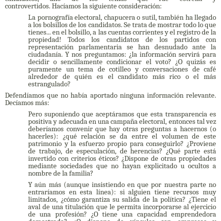
controvertidos.
Hacíamos la siguiente consideración:
La pornografía electoral, chapucera o sutil, también ha llegado
a los bolsillos de los candidatos.
Se trata de mostrar todo lo que
tienes...
en el bolsillo, a las cuentas corrientes y el registro de la
propiedad!
Todos los candidatos de los partidos con
representación parlamentaria se han desnudado ante la
ciudadanía.
Y nos preguntamos: ¿la información servirá para
decidir o sencillamente condicionar el voto?
¿
O quizás es
puramente un tema de cotilleo y conversaciones de café
alrededor de quién es el candidato más rico o el más
estrangulado?
Defendíamos que no había aportado ninguna información relevante.
D
ecíamos más:
Pero suponiendo que aceptáramos que esta transparencia es
positiva y adecuada en una campaña electoral, entonces tal vez
deberíamos convenir que hay otras preguntas a hacernos (o
hacerles): ¿qué relación se da entre el volumen de este
patrimonio y la esfuerzo propio para conseguirlo?
¿
Proviene
de trabajo, de especulación, de herencias?
¿Qué parte está
invertido con criterios éticos?
¿
Dispone de otras propiedades
mediante sociedades que no hayan explicitado u ocultos a
nombre de la familia?
Y aún más (aunque insistiendo en que por nuestra parte no
entraríamos en esta línea): si alguien tiene recursos muy
limitados, ¿cómo garantiza su salida de la política?
¿
Tiene el
aval de una titulación que le permita incorporarse al ejercicio
de una profesión? ¿
O tiene una capacidad emprendedora