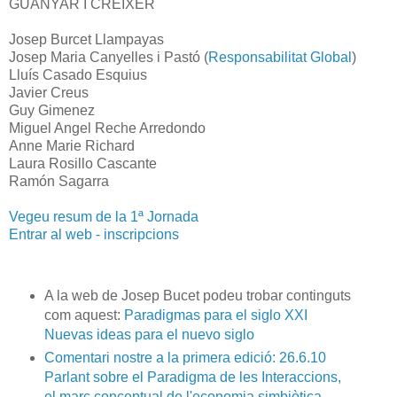
GUANYAR I CRÉIXER
Josep Burcet Llampayas
Josep Maria Canyelles i Pastó (
Responsabilitat Global
)
Lluís Casado Esquius
Javier Creus
Guy Gimenez
Miguel Angel Reche Arredondo
Anne Marie Richard
Laura Rosillo Cascante
Ramón Sagarra
Vegeu resum de la 1ª Jornada
Entrar al web - inscripcions
A la web de Josep Bucet podeu trobar continguts
com aquest:
Paradigmas para el siglo XXI
Nuevas ideas para el nuevo siglo
Comentari nostre a la primera edició: 26.6.10
Parlant sobre el Paradigma de les Interaccions,
el marc conceptual de l'economia simbiòtica