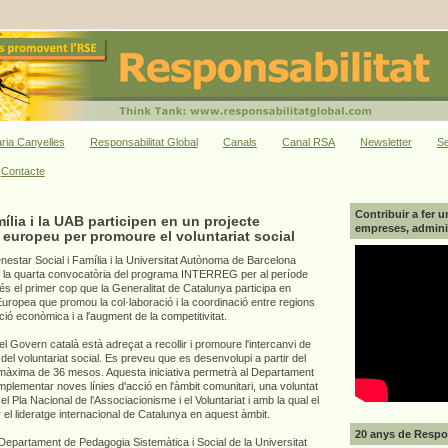
ria Canyelles
Responsabilitat Global
Canals
Canal RSA
Newsletter
Se
Contacte
Contribuir a fer u
ília i la UAB participen en un projecte
empreses, adminis
t europeu per promoure el voluntariat social
estar Social i Família i la Universitat Autònoma de Barcelona
n la quarta convocatòria del programa INTERREG per al període
 el primer cop que la Generalitat de Catalunya participa en
 Europea que promou la col·laboració i la coordinació entre regions
ció econòmica i a l'augment de la competitivitat.
el Govern català està adreçat a recollir i promoure l'intercanvi de
el voluntariat social. Es preveu que es desenvolupi a partir del
 màxima de 36 mesos. Aquesta iniciativa permetrà al Departament
implementar noves línies d'acció en l'àmbit comunitari, una voluntat
el Pla Nacional de l'Associacionisme i el Voluntariat i amb la qual el
el lideratge internacional de Catalunya en aquest àmbit.
20 anys de Respon
l Departament de Pedagogia Sistemàtica i Social de la Universitat