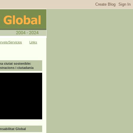
rveis/Servicios
Links
na ciutat sostenible:
tracions i ciutadania
sabilitat Global