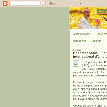
Pàgina principal
Josep Ma
Publicacions
Agenda
25.3.11
Benestar Social i Fam
interregional d'àmbi
El Departament de Ben
(UAB) participaran e
2007-2013. Enguany és
aquesta iniciativa de la Unió
per contribuir a la modernitza
El projecte en què col·labora 
bones pràctiques en el camp d
2012 i que tingui una durada
de Benestar Social i Família 
de treball en xarxa que recull 
nou Govern pretén recuperar 
A banda de la Generalitat i e