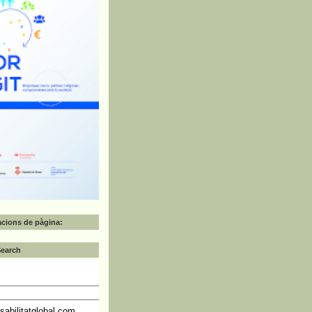
zacions de pàgina:
Search
abilitatglobal.com