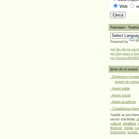
Web
w
Translate · Traduc
Powered by
[es] Ver sólo los escri
[en] Only posts in Eng
[oc] Arrevirar ARANÉS
Quin és el vostre 
- Empresa o organi
suport de cons
- Agent públic
- Agent social
- Agent acadèmic
- Ciutadà/ana inter
També us pot intere
sector d'activitat:
a
cultural
,
detallista
,
financer
,
mèdia
,
sa
transports
,
turístic.