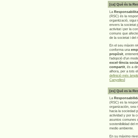
[ca] Què és la Re
La
Responsabilita
(RSC) és la respon
organització, sigui 
envers la societat 
activitat i per la co
comuns que afecten 
de la societat i del
En el seu màxim ni
conforma una
emp
propòsit
, entenen
l’adopció d’un mod
excel·lència socia
compartit
, és a di
alhora, per a tots e
definició més àmpl
Canyelles
]
[es] Qué es la Re
La
Responsabilida
(RSC) es la respo
organización, sea m
hacia la sociedad 
actividad y por la 
asuntos comunes q
sostenibilidad del 
medio ambiente.
En su máximo nive