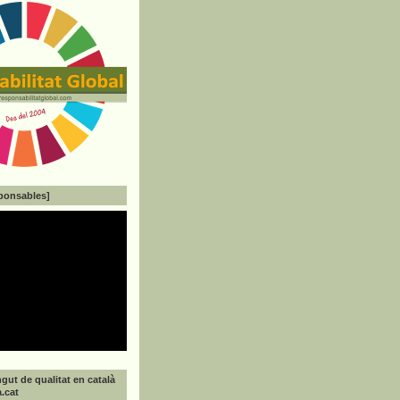
ponsables]
gut de qualitat en català
a.cat