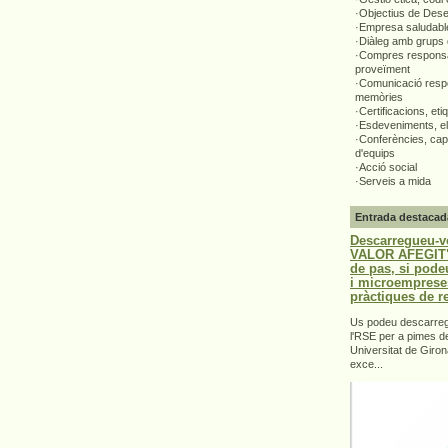
·Objectius de Des
·Empresa saludabl
·Diàleg amb grups 
·Compres responsa
proveïment
·Comunicació respo
memòries
·Certificacions, eti
·Esdeveniments, el
·Conferències, capa
d'equips
·Acció social
·Serveis a mida
Entrada destacad
Descarregueu-v
VALOR AFEGIT".
de pas, si pode
i microemprese
pràctiques de r
Us podeu descarrega
l'RSE per a pimes d
Universitat de Giron
exce...