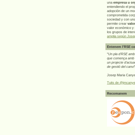
una
empresa u or
entendiendo el pro
adopción de un mo
comprometida corp
sociedad y con un
permite crear
valo
valor económico y s
los grupos de interé
amplia según Jose
Entenem l'RSE co
"
Un pla d'RSE amb g
que comença amb e
un projecte d'actua
de gestió del canvi
Josep Maria Canye
Tuits de @jmcanye
Recomanem