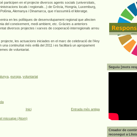
participen en el projecte diversos agents socials (universitats,
nistracions locals i regionals...) de Grècia, Hongria, Luxemburg,
, Polònia, Alemanya i Dinamarca, que n'assumirà el lideratge.
tra en les polítiques de desenvolupament regional que afecten
mia del coneixement, medi ambient, etc. Gràcies a anteriors
ntat diversos projectes i xarxes de cooperació interregionals arreu
 projecte, les actuacions iniciades en el marc de celebració de l'Any
n una continuïtat més enllà del 2011 i es facilitarà un apropament
emes de voluntariat.
Seguiu [mots res
alunya
,
europa
,
voluntariat
ada
Inici
Entrada més antiga
el missatge (Atom)
Creador de contin
reconegut a Llist