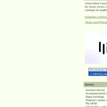
Josep Maria Canyel
les seves xarxes s
contingut de qualit
Instagram.com/jmc
Tiktok.com/@jmcan
Serveis
·Seminari directiu
·Acompanyament di
·Mapa estratègic
·Diagnosi i pautes
·Pla d'RSE
·Gestió ètica, codi 