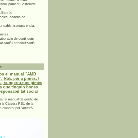
envolupament Sostenible
e
d'interès
bles, cadena de
nsable, transparència,
quetes
aboració de continguts
citació i sensibilització
a
os el manual "AMB
 RSE per a pimes. I
u, suggeriu-nos pimes
s que tinguin bones
esponsabilitat social
r el manual de gestió de
e la Càtedra RSU de la
a elaborat per Vector5 |