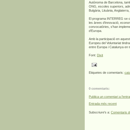
Autònoma de Barcelona, també 
ONG, escoles superiors, admi
Bulgària, Lituània, Anglaterra
El programa INTERREG se cen
les àrees d'innovació, econo
convocatòries, s'han impleme
d'Europa.
Amb la participació en aquest
Europeu del Voluntariat tindra
entre Europa i Catalunya en t
Font:
Dixit
Etiquetes de comentaris:
cat
0 comentaris:
Publica un comentari a l'entr
Entrada més recent
Subscriure's a:
Comentaris d