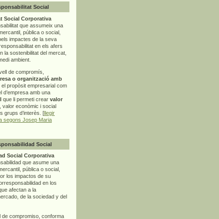
sponsabilitat Social
t Social Corporativa
sabilitat que assumeix una
mercantil, pública o social,
pels impactes de la seva
rresponsabilitat en els afers
la sostenibilitat del mercat,
 medi ambient.
vell de compromís,
resa o organització amb
t el propòsit empresarial com
el d’empresa amb una
l
que li permeti crear
valor
r, valor econòmic i social
ls grups d’interès. [
llegir
ia segons Josep Maria
sponsabilidad Social
d Social Corporativa
nsabilidad que asume una
ercantil, pública o social,
por los impactos de su
corresponsabilidad en los
ue afectan a la
mercado, de la sociedad y del
l de compromiso, conforma