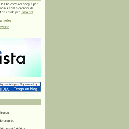
les ha estat reconegut per
ocials com a creador de
at en català per
Llista.cat
anyelles
yelles
rectiu
 de progrés
ètic, comitè d'ètica