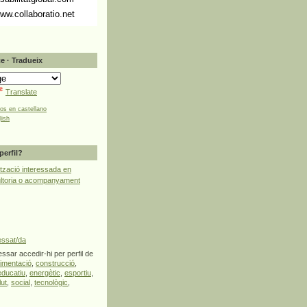
ww.collaboratio.net
e · Tradueix
Translate
tos en castellano
lish
perfil?
tzació interessada en
ultoria o acompanyament
essat/da
ssar accedir-hi per perfil de
limentació
,
construcció
,
educatiu
,
energètic
,
esportiu
,
lut
,
social
,
tecnològic
,