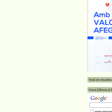
Total de visualit
Cerca || Busca || 
www.respons