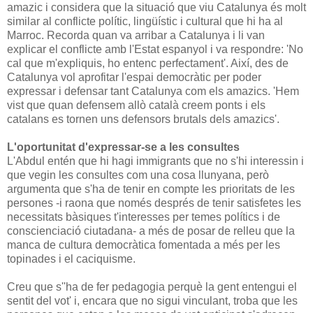
amazic i considera que la situació que viu Catalunya és molt
similar al conflicte polític, lingüístic i cultural que hi ha al
Marroc. Recorda quan va arribar a Catalunya i li van
explicar el conflicte amb l'Estat espanyol i va respondre: 'No
cal que m'expliquis, ho entenc perfectament'. Així, des de
Catalunya vol aprofitar l'espai democràtic per poder
expressar i defensar tant Catalunya com els amazics. 'Hem
vist que quan defensem allò català creem ponts i els
catalans es tornen uns defensors brutals dels amazics'.
L'oportunitat d'expressar-se a les consultes
L'Abdul entén que hi hagi immigrants que no s'hi interessin i
que vegin les consultes com una cosa llunyana, però
argumenta que s'ha de tenir en compte les prioritats de les
persones -i raona que només després de tenir satisfetes les
necessitats bàsiques t'interesses per temes polítics i de
conscienciació ciutadana- a més de posar de relleu que la
manca de cultura democràtica fomentada a més per les
topinades i el caciquisme.
Creu que s''ha de fer pedagogia perquè la gent entengui el
sentit del vot' i, encara que no sigui vinculant, troba que les