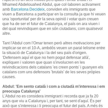
Mhamed Abdelouahed Abdul, que col·laboren activament
amb
Barcelona Decideix
, conviden els immigrants que
viuen a Barcelona a participar en la consulta ja que hi veuen
una 'oportunitat' per dir la seva opinió i votar quin creuen
que ha de ser el futur de Catalunya, el país on ara viuen i
del qual reivindiquen que en són ciutadans, com qualsevol
altre.
Tant l'Abdul com l'Omar tenen però altres motivacions per
implicar-se en el 10-A, ambdós veuen un paral·lelisme entre
la situació de Catalunya i la del seu país d'origen.
'Defensem aquí el que no hem pogut defensar allà',
expliquen i valoren que quan s'involucren en les
reivindicacions dels catalans 'es creen ponts' i guanyen els
catalans com uns defensors 'brutals' de les seves pròpies
causes.
Abdul: 'Em sento català i com a ciutadà m'interessa i em
preocupa Catalunya'
L'Abdul no es considera immigrant i recorda que ja fa 20
anys que viu a Catalunya i, per tant, se sent d'aquí. És per
això que s'interessa i li preocupa el futur del país. A més és