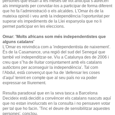
persones que estan a les meses de vot anticipat s'adrecen
als immigrants per convidar-los a participar de forma diferent
que ho fa l'administració o els alcaldes. L'Omar és de la
mateixa opinió i veu amb la independència l'oportunitat per
superar els impediments de la Llei espanyola que no li
permet participar en les eleccions.
Omar: 'Molts africans som més independentistes que
alguns catalans'
L'Omar es reivindica com a 'independentista de naixement'.
És de la Casamance, una regió del sud del Senegal que
també vol independitzar-se. Viu a Catalunya des de 2006 i
creu que s''ha de lluitar conjuntament amb els catalans
autòctons per aconseguir la independència'. Tal com
l'Abdul, està convençut que ha de 'defensar les coses
d'aquí' tenint en compte que al seu país no va poder
expressar-se lliurement.
Resulta paradoxal que en la seva tasca a Barcelona
Decideix està decidit a convèncer els catalans nascuts aquí
que no estan involucrats en la consulta i no pensaven votar
per tal que ho facin. 'Tinc el deure de sensibilitzar aquestes
persones', conclou.