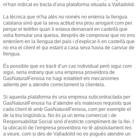
m'han indicat es tracta d'una plataforma situada a Valladolid.
La tècnica que m'ha atès no només no entenia la llengua
catalana sinó que la seva actitud era prou arrogant com per
penjar el telèfon quan li estava demanant en castellà que
volia formular una queixa, després de comprovar que no ens
enteníem en la llengua del país i d'explicar-li en castellà que
no era el client el qui estant a casa seva havia de canviar de
llengua.
És possible que es tracti d’un cas individual però sigui com
sigui, seria estrany que una empresa proveïdora de
GasNaturalFenosa no hagi establert els mecanismes
adients per a atendre correctament la clientela.
Si aquesta plataforma és una empresa subcontractada per
GasNaturalFenosa ha d’atendre els mateixos requisits que
cada client té amb GasNaturalFenosa, com per exemple el
de la tria lingüística. No és ja un tema comercial i de
Responsabilitat Social sinó d’estricte compliment de la llei. I
la ubicació de l'empresa proveïdora no té absolutament res
a veure, com si des de Valladolid no es pogués atendre un