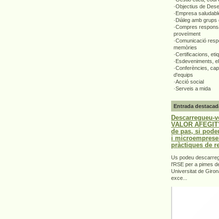
·Objectius de Des
·Empresa saludabl
·Diàleg amb grups 
·Compres responsa
proveïment
·Comunicació respo
memòries
·Certificacions, eti
·Esdeveniments, el
·Conferències, capa
d'equips
·Acció social
·Serveis a mida
Entrada destacad
Descarregueu-v
VALOR AFEGIT".
de pas, si pode
i microemprese
pràctiques de r
Us podeu descarrega
l'RSE per a pimes d
Universitat de Giron
exce...