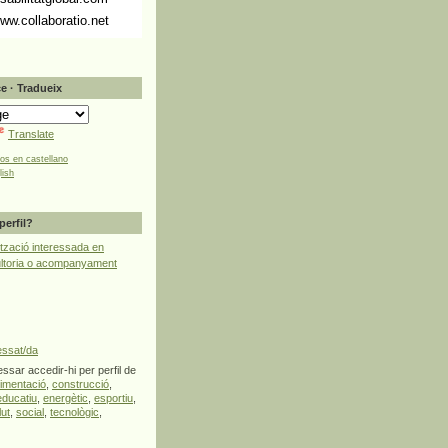
ww.collaboratio.net
e · Tradueix
Translate
tos en castellano
lish
perfil?
tzació interessada en
ultoria o acompanyament
essat/da
ssar accedir-hi per perfil de
limentació
,
construcció
,
educatiu
,
energètic
,
esportiu
,
lut
,
social
,
tecnològic
,