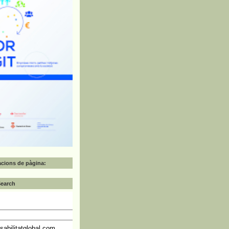
zacions de pàgina:
Search
abilitatglobal.com