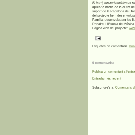
El barri, territori socialment 
aplicat a barris de la ciutat
suport de la Regidoria de Dre
del projecte hem desenvolupat
Família, desenvolupant les fi
Donaire, i l'Escola de Música
Pàgina web del projecte:
www
Etiquetes de comentaris:
bon
0 comentaris:
Publica un comentari a l'entr
Entrada més recent
Subscriure's a:
Comentaris d