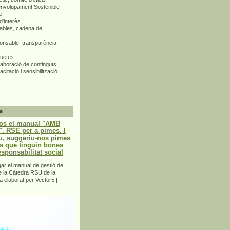
envolupament Sostenible
e
d'interès
bles, cadena de
nsable, transparència,
quetes
aboració de continguts
citació i sensibilització
a
os el manual "AMB
 RSE per a pimes. I
u, suggeriu-nos pimes
s que tinguin bones
esponsabilitat social
r el manual de gestió de
e la Càtedra RSU de la
a elaborat per Vector5 |