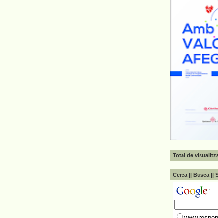
Total de visualit
Cerca || Busca || 
www.respons