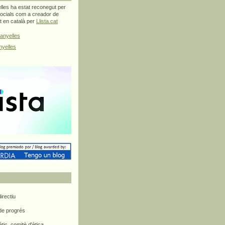
les ha estat reconegut per
ocials com a creador de
at en català per
Llista.cat
anyelles
yelles
rectiu
 de progrés
ètic, comitè d'ètica