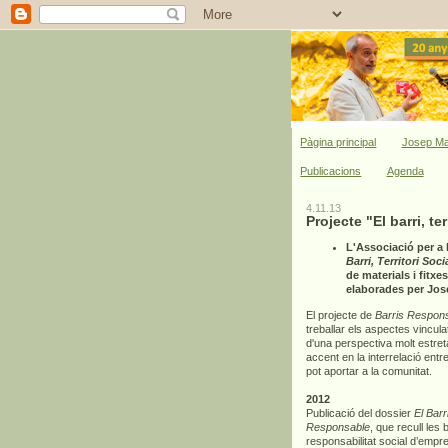
Pàgina principal
Josep Ma
Publicacions
Agenda
4.11.13
Projecte "El barri, t
L'Associació per a
Barri, Territori S
de materials i fitx
elaborades per Jos
El projecte de
Barris Respon
treballar els aspectes vincula
d'una perspectiva molt estret
accent en la interrelació entre
pot aportar a la comunitat.
2012
Publicació del dossier
El Barr
Responsable
, que recull les
responsabilitat social d’empr