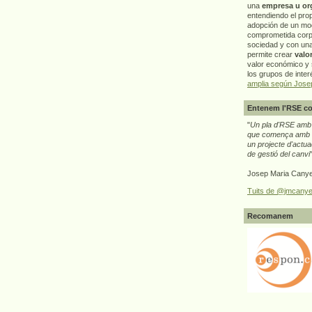
una
empresa u or
entendiendo el pro
adopción de un mo
comprometida corp
sociedad y con un
permite crear
valo
valor económico y s
los grupos de interé
amplia según Jose
Entenem l'RSE co
"
Un pla d'RSE amb g
que comença amb e
un projecte d'actua
de gestió del canvi
Josep Maria Canye
Tuits de @jmcanye
Recomanem