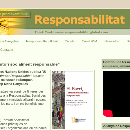
ria Canyelles
Responsabilitat Global
Canals
Canal RSA
Newsletter
Se
Contacte
Contribuir a fer u
erritori socialment responsable"
empreses, adminis
 les Nacions Unides publica
"El
ocialment Responsable"
a partir
es de Bones Pràctiques
ep Maria Canyelles
sables
va sorgir de l'interès per
ts a la Responsabilitat Social des
ament vinculada al barri, i posant
 les parts i en els beneficis que
i, Territori Socialment
 bones pràctiques de
20 anys de Respon
eses i organitzacions en els barris