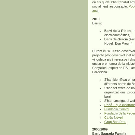
en els quals s'ha treballat amb 
socialment responsable.
Pode
aquí
2010
Barris:
Barri de la Ribera –
electrodomèstics)
Barri de Gràcia
(Fun
Novell, Bon Preu...)
Durant el 2010 s'ha desenvol
projecte pilot desenvolupat a
vinculada als interessos i di
entitat promotora de la inicia
Canyelles, expert en RS, i am
Barcelona.
S'han identificat em
diferents barris de B
S'han fet fitxes de 
organitzacions, procu
barri
S'ha mantingut el web
René + que electrod
Fundació Comtal
Fundació de la Feder
Cafès Novell
Grup Bon Preu
2008/2009
Barri:
Sagrada Família