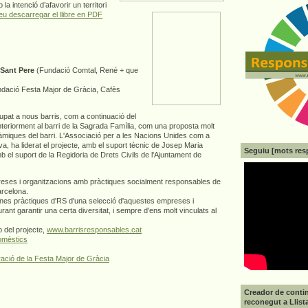
la intenció d’afavorir un territori
u descarregar el llibre en PDF
 Sant Pere
(Fundació Comtal, René + que
dació Festa Major de Gràcia, Cafès
upat a nous barris, com a continuació del
nteriorment al barri de la Sagrada Família, com una proposta molt
nàmiques del barri. L'Associació per a les Nacions Unides com a
tiva, ha liderat el projecte, amb el suport tècnic de Josep Maria
Seguiu [mots res
b el suport de la Regidoria de Drets Civils de l'Ajuntament de
preses i organitzacions amb pràctiques socialment responsables de
arcelona.
bones pràctiques d'RS d'una selecció d'aquestes empreses i
rant garantir una certa diversitat, i sempre d'ens molt vinculats al
 del projecte,
www.barrisresponsables.cat
omèstics
ació de la Festa Major de Gràcia
Creador de contin
reconegut a Llist