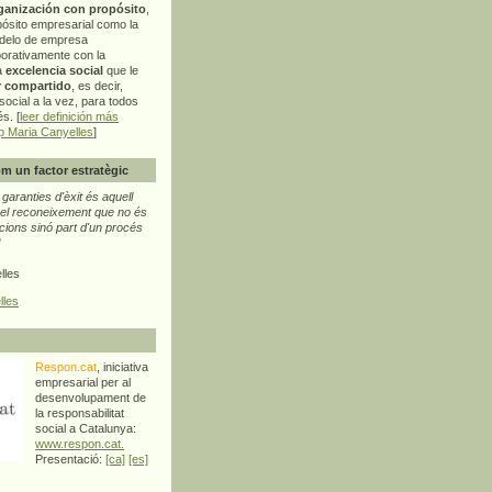
ganización con propósito
,
pósito empresarial como la
delo de empresa
orativamente con la
a
excelencia social
que le
r compartido
, es decir,
ocial a la vez, para todos
s. [
leer definición más
p Maria Canyelles
]
m un factor estratègic
aranties d'èxit és aquell
l reconeixement que no és
cions sinó part d'un procés
"
lles
lles
Respon.cat
, iniciativa
empresarial per al
desenvolupament de
la responsabilitat
social a Catalunya:
www.respon.cat.
Presentació:
[ca]
[es]