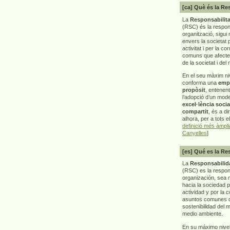
[ca] Què és la Re
La
Responsabilita
(RSC) és la respon
organització, sigui 
envers la societat 
activitat i per la co
comuns que afecten 
de la societat i del
En el seu màxim ni
conforma una
emp
propòsit
, entenen
l’adopció d’un mod
excel·lència socia
compartit
, és a di
alhora, per a tots e
definició més àmpl
Canyelles
]
[es] Qué es la Re
La
Responsabilida
(RSC) es la respo
organización, sea m
hacia la sociedad 
actividad y por la 
asuntos comunes q
sostenibilidad del 
medio ambiente.
En su máximo nive