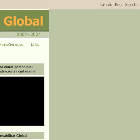
rveis/Servicios
Links
na ciutat sostenible:
tracions i ciutadania
sabilitat Global