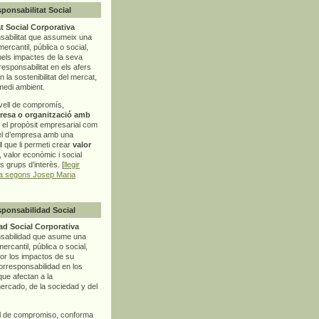
sponsabilitat Social
t Social Corporativa
sabilitat que assumeix una
mercantil, pública o social,
pels impactes de la seva
rresponsabilitat en els afers
la sostenibilitat del mercat,
 medi ambient.
vell de compromís,
resa o organització amb
t el propòsit empresarial com
el d’empresa amb una
l
que li permeti crear
valor
r, valor econòmic i social
ls grups d’interès. [
llegir
ia segons Josep Maria
sponsabilidad Social
d Social Corporativa
nsabilidad que asume una
ercantil, pública o social,
por los impactos de su
corresponsabilidad en los
ue afectan a la
mercado, de la sociedad y del
l de compromiso, conforma