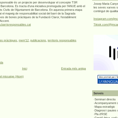
responsable
és un projecte per desenvolupar el concepte TSR
Josep Maria Canyel
 de Barcelona. Es tracta d'una iniciativa promoguda per l'ANUE amb el
les seves xarxes s
ts Civils de l'Ajuntament de Barcelona. En aquesta primera etapa
contingut de qualit
 el mapeig de responsabilitat social del barri de la Sagrada
txes de bones pràctiques de la Fundació Claror, l'establiment
Instagram.com/jmc
 Accent.
Tiktok.com/@jmcan
.barrisresponsables.cat
es pràctiques
,
mem'12
,
publicacions
,
territoris responsables
ada
Inici
Entrada més antiga
el missatge (Atom)
Serveis
·Seminari directiu
·Acompanyament di
·Mapa estratègic
·Diagnosi i pautes
·Pla d'RSE
·Gestió ètica, codi 