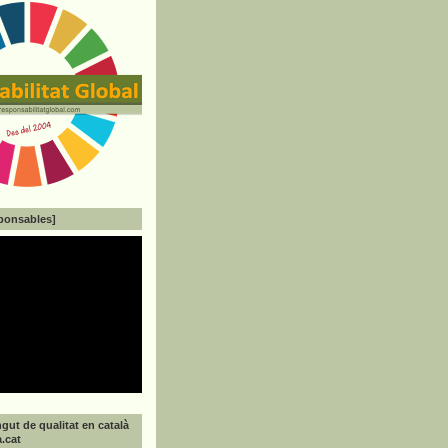
ponsables]
gut de qualitat en català
a.cat