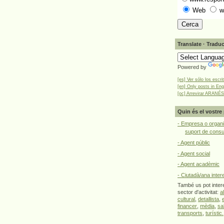
Web
w
Translate · Traduc
Powered by
[es] Ver sólo los escri
[en] Only posts in Eng
[oc] Arrevirar ARANÉS
Quin és el vostre 
- Empresa o organi
suport de cons
- Agent públic
- Agent social
- Agent acadèmic
- Ciutadà/ana inter
També us pot intere
sector d'activitat:
a
cultural
,
detallista
,
financer
,
mèdia
,
sa
transports
,
turístic.