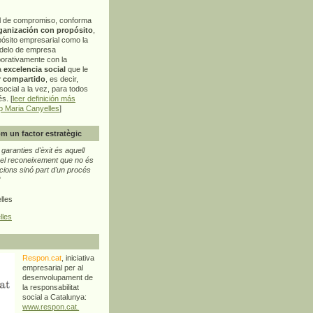
l de compromiso, conforma
ganización con propósito
,
pósito empresarial como la
delo de empresa
orativamente con la
a
excelencia social
que le
r compartido
, es decir,
ocial a la vez, para todos
s. [
leer definición más
p Maria Canyelles
]
m un factor estratègic
aranties d'èxit és aquell
l reconeixement que no és
cions sinó part d'un procés
"
lles
lles
Respon.cat
, iniciativa
empresarial per al
desenvolupament de
la responsabilitat
social a Catalunya:
www.respon.cat.