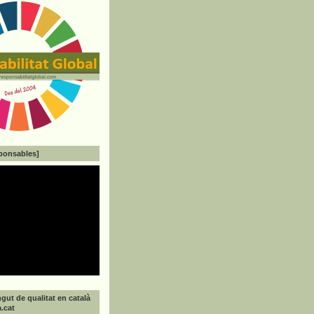
ponsables]
gut de qualitat en català
a.cat