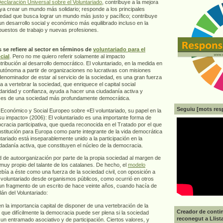
eclaración Universal sobre el Voluntariado
, contribuye a la mejora
 ya crear un mundo más solidario; responde a los principales
edad que busca lograr un mundo más justo y pacífico; contribuye
 un desarrollo social y económico más equilibrado incluso en la
uestos de trabajo y nuevas profesiones.
se refiere al sector en términos de
voluntariado para el
cial
. Pero no me quiero referir solamente al impacto
ribución al desarrollo democrático. El voluntariado, en la medida en
tónoma a partir de organizaciones no lucrativas con misiones
enominador de estar al servicio de la sociedad, es una gran fuerza
a a vertebrar la sociedad, que enriquece el capital social
daridad y confianza, ayuda a hacer una ciudadanía activa y
ses de una sociedad más profundamente democrática.
Seguiu [mots res
Económico y Social Europeo sobre «El voluntariado, su papel en la
u impacto» (2006): El voluntariado es una importante forma de
cracia participativa, que queda reconocida en el Tratado por el que
stitución para Europa como parte integrante de la vida democrática
untariado está inseparablemente unido a la participación en la
dadanía activa, que constituyen el núcleo de la democracia.
d de autoorganización por parte de la propia sociedad al margen de
muy propio del talante de los catalanes. De hecho, el
modelo
bía a éste como una fuerza de la sociedad civil, con oposición a
un voluntariado desde organismos públicos, como ocurrió en otros
un fragmento de un escrito de hace veinte años, cuando hacía de
lán del Voluntariado:
 la importancia capital de disponer de una vertebración de la
Creador de contin
 que difícilmente la democracia puede ser plena si la sociedad
reconegut a Llist
un entramado asociativo y de participación. Ciertos valores, y