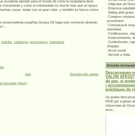
 un excelente ejemplo para el mundo de cómo la ciudadanía tiene
·Objectius de Des
e cívicamente y como el voluntariado es mucho más que un apoyo
·Empresa saludabl
s muchas cosas -todas con un gran valor- y también es fuerza cívica
·Diàleg amb grups 
·Compres responsa
proveïment
a vicepresidenta española Soraya SS haga este oxímoron diciendo
·Comunicació respo
s"...
memòries
·Certificacions, eti
·Esdeveniments, el
·Conferències, capa
,
articles
,
catalunya
,
governança
,
voluntariat
d'equips
·Acció social
·Serveis a mida
Entrada destacad
ada
Descarregueu-v
Inici
Entrada més antiga
VALOR AFEGIT".
de pas, si pode
el missatge (Atom)
i microemprese
pràctiques de r
Us podeu descarrega
l'RSE per a pimes d
Universitat de Giron
exce...