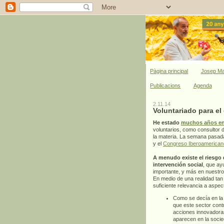
Pàgina principal
Josep Ma
Publicacions
Agenda
2.11.14
Voluntariado para el
He estado
muchos años en
voluntarios, como consultor 
la materia. La semana pasada
y el
Congreso Iberoamericano
A menudo existe el riesgo 
intervención social
, que ay
importante, y más en nuestros
En medio de una realidad tan 
suficiente relevancia a aspe
Como se decía en l
que este sector cont
acciones innovadora
aparecen en la socie