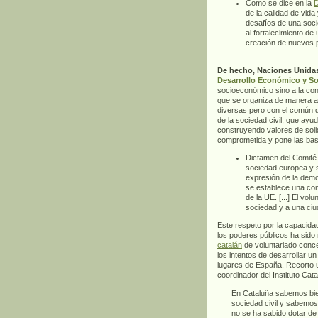
Como se dice en la
D
de la calidad de vida
desafíos de una soci
al fortalecimiento de
creación de nuevos p
De hecho, Naciones Unidas 
Desarrollo Económico y So
socioeconómico sino a la cont
que se organiza de manera au
diversas pero con el común d
de la sociedad civil, que ayud
construyendo valores de soli
comprometida y pone las ba
Dictamen del Comité 
sociedad europea y s
expresión de la demo
se establece una con
de la UE. [...] El vol
sociedad y a una ciu
Este respeto por la capacida
los poderes públicos ha sido 
catalán
de voluntariado conce
los intentos de desarrollar 
lugares de España. Recorto 
coordinador del Instituto Cata
En Cataluña sabemos bien
sociedad civil y sabemos
no se ha sabido dotar de 