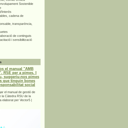
envolupament Sostenible
e
d'interès
bles, cadena de
nsable, transparència,
quetes
aboració de continguts
citació i sensibilització
a
os el manual "AMB
 RSE per a pimes. I
u, suggeriu-nos pimes
s que tinguin bones
esponsabilitat social
r el manual de gestió de
e la Càtedra RSU de la
a elaborat per Vector5 |