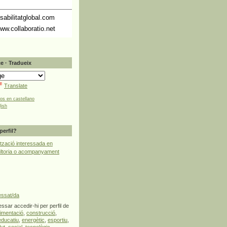
abilitatglobal.com
ww.collaboratio.net
e · Tradueix
Translate
tos en castellano
lish
perfil?
tzació interessada en
ultoria o acompanyament
essat/da
ssar accedir-hi per perfil de
limentació
,
construcció
,
educatiu
,
energètic
,
esportiu
,
lut
,
social
,
tecnològic
,