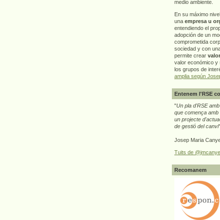
medio ambiente.
En su máximo nive
una
empresa u or
entendiendo el pro
adopción de un mo
comprometida corp
sociedad y con un
permite crear
valo
valor económico y s
los grupos de interé
amplia según Jose
Entenem l'RSE co
"
Un pla d'RSE amb g
que comença amb e
un projecte d'actua
de gestió del canvi
Josep Maria Canye
Tuits de @jmcanye
Recomanem