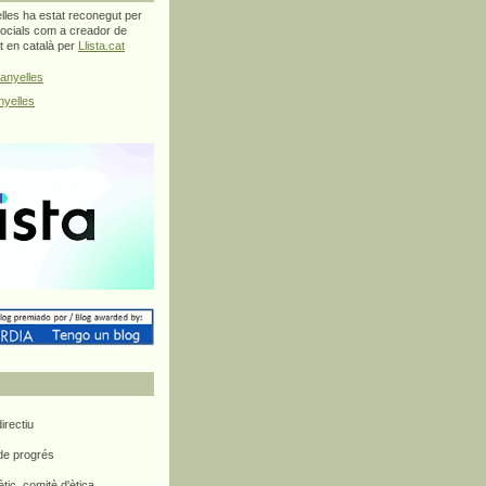
les ha estat reconegut per
ocials com a creador de
at en català per
Llista.cat
anyelles
yelles
rectiu
 de progrés
ètic, comitè d'ètica