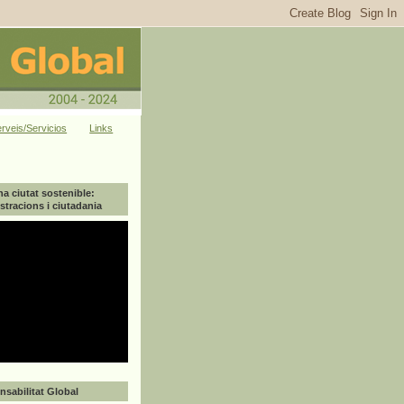
rveis/Servicios
Links
na ciutat sostenible:
tracions i ciutadania
sabilitat Global