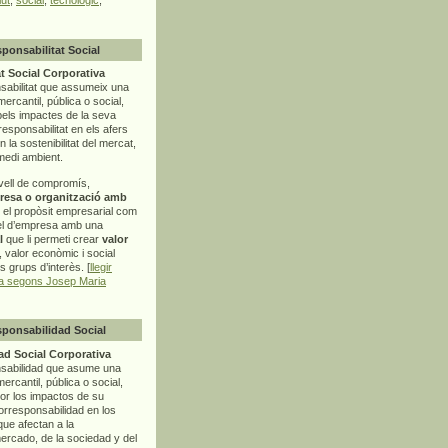
sponsabilitat Social
t Social Corporativa
sabilitat que assumeix una
mercantil, pública o social,
pels impactes de la seva
rresponsabilitat en els afers
la sostenibilitat del mercat,
 medi ambient.
vell de compromís,
resa o organització amb
t el propòsit empresarial com
el d’empresa amb una
l
que li permeti crear
valor
r, valor econòmic i social
ls grups d’interès. [
llegir
ia segons Josep Maria
sponsabilidad Social
d Social Corporativa
nsabilidad que asume una
ercantil, pública o social,
por los impactos de su
corresponsabilidad en los
ue afectan a la
mercado, de la sociedad y del