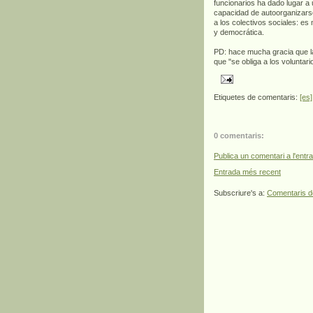
funcionarios ha dado lugar a
capacidad de autoorganizars
a los colectivos sociales: e
y democrática.
PD: hace mucha gracia que l
que "se obliga a los voluntario
Etiquetes de comentaris:
[es]
0 comentaris:
Publica un comentari a l'entr
Entrada més recent
Subscriure's a:
Comentaris d