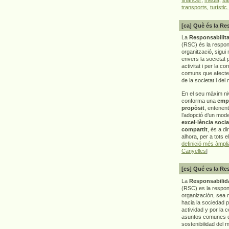
transports
,
turístic.
[ca] Què és la Re
La
Responsabilita
(RSC) és la respon
organització, sigui 
envers la societat 
activitat i per la co
comuns que afecten 
de la societat i del
En el seu màxim ni
conforma una
emp
propòsit
, entenen
l’adopció d’un mod
excel·lència socia
compartit
, és a di
alhora, per a tots e
definició més àmpl
Canyelles
]
[es] Qué es la Re
La
Responsabilida
(RSC) es la respo
organización, sea m
hacia la sociedad 
actividad y por la 
asuntos comunes q
sostenibilidad del 