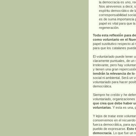
la democracia es uno, re
Nos atrevemos a decir, 
espíritu democrático de 
corresponsabilidad social
es de suma importancia p
papel es vital para que 
regeneración.
Toda esta reflexión para d
como voluntario en el Nue
papel sustitutivo respecto al
para que los catalanes puedan
El voluntariado puede tener u
claramente puntuales, de un 
irrelevante, pero hay volunt
y tienen una gran repercusió
tendrán la relevancia de l
social ni ambiental. Será un 
voluntariado para hacer posi
democrática.
Siempre he creído y he defen
voluntariado, organizaciones 
que crea que debe haber un
voluntarias
. Y esta es una, 
Y lejos de tratar este volunt
conservemos en el recuerdo d
fuerza democrática, para ayud
pueblo de expresarse.
Esto 
democracia
. Lo que fue un r