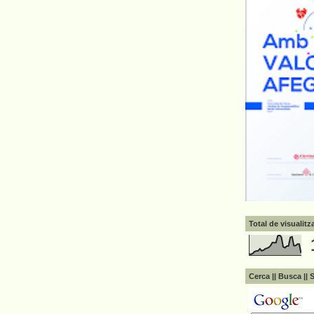
Total de visualit
Cerca || Busca || 