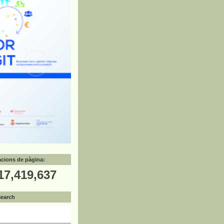
zacions de pàgina:
17,419,637
Search