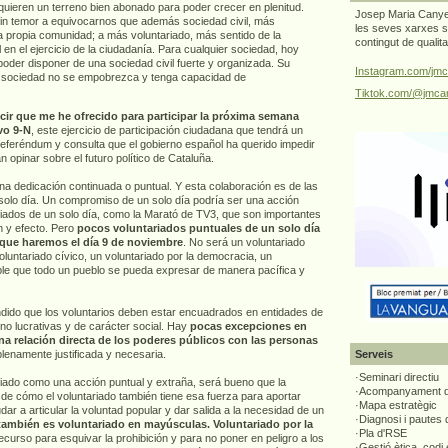
quieren un terreno bien abonado para poder crecer en plenitud.
Josep Maria Canyel
sin temor a equivocarnos que además sociedad civil, más
les seves xarxes s
la propia comunidad; a más voluntariado, más sentido de la
contingut de qualit
 en el ejercicio de la ciudadanía. Para cualquier sociedad, hoy
oder disponer de una sociedad civil fuerte y organizada. Su
Instagram.com/jmc
la sociedad no se empobrezca y tenga capacidad de
Tiktok.com/@jmcan
ecir que me he ofrecido para participar la próxima semana
vo 9-N
, este ejercicio de participación ciudadana que tendrá un
 referéndum y consulta que el gobierno español ha querido impedir
 opinar sobre el futuro político de Cataluña.
na dedicación continuada o puntual. Y esta colaboración es de las
solo día. Un compromiso de un solo día podría ser una acción
ariados de un solo día, como la Marató de TV3, que son importantes
n y efecto. Pero
pocos voluntariados puntuales de un solo día
o que haremos el día 9 de noviembre
. No será un voluntariado
voluntariado cívico, un voluntariado por la democracia, un
ble que todo un pueblo se pueda expresar de manera pacífica y
dido que los voluntarios deben estar encuadrados en entidades de
no lucrativas y de carácter social. Hay
pocas excepciones en
a relación directa de los poderes públicos con las personas
plenamente justificada y necesaria.
Serveis
·Seminari directiu
ariado como una acción puntual y extraña, será bueno que la
·Acompanyament di
e cómo el voluntariado también tiene esa fuerza para aportar
·Mapa estratègic
ar a articular la voluntad popular y dar salida a la necesidad de un
·Diagnosi i pautes
también es voluntariado en mayúsculas. Voluntariado por la
·Pla d'RSE
ecurso para esquivar la prohibición y para no poner en peligro a los
·Gestió ètica, codi 