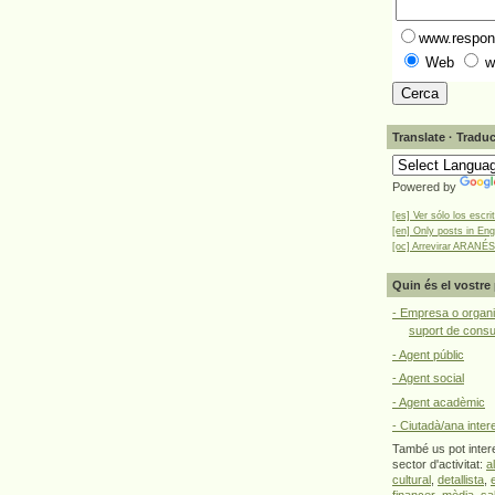
www.respons
Web
w
Translate · Traduc
Powered by
[es] Ver sólo los escri
[en] Only posts in Eng
[oc] Arrevirar ARANÉS
Quin és el vostre 
- Empresa o organi
suport de cons
- Agent públic
- Agent social
- Agent acadèmic
- Ciutadà/ana inter
També us pot intere
sector d'activitat:
a
cultural
,
detallista
,
financer
,
mèdia
,
sa