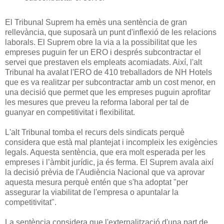
El Tribunal Suprem ha emès una sentència de gran
rellevància, que suposarà un punt d'inflexió de les relacions
laborals. El Suprem obre la via a la possibilitat que les
empreses puguin fer un ERO i després subcontractar el
servei que prestaven els empleats acomiadats. Així, l'alt
Tribunal ha avalat l'ERO de 410 treballadors de NH Hotels
que es va realitzar per subcontractar amb un cost menor, en
una decisió que permet que les empreses puguin aprofitar
les mesures que preveu la reforma laboral per tal de
guanyar en competitivitat i flexibilitat.
L'alt Tribunal tomba el recurs dels sindicats perquè
considera que està mal plantejat i incompleix les exigències
legals. Aquesta sentència, que era molt esperada per les
empreses i l’àmbit jurídic, ja és ferma. El Suprem avala així
la decisió prèvia de l'Audiència Nacional que va aprovar
aquesta mesura perquè entén que s'ha adoptat "per
assegurar la viabilitat de l'empresa o apuntalar la
competitivitat".
La sentència considera que l'externalització d'una part de