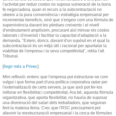
l'activitat per reduir costos no suposa vulneració de la bona
fe negociadora, quan el recurs a la subcontractació no
obeeix a la pura conveniència i estratègia empresarial per
incrementar beneficis, sinó que s'erigeix com una fórmula de
supervivència davant les pèrdues creixents i el nivell
d'endeutament amplíssim, procurant així minvar els costos
laborals i d'inversió i facilitar la capacitat d'adaptació a la
demanda. "Estem, doncs, davant d'un supòsit en el qual la
subcontractació és un mitjà útil i racional per apuntalar la
viabilitat de l'empresa i la seva competitivitat", rebla l'alt
Tribunal.
[
llegir més a Pimec
]
Mini reflexió: entenc que l'empresa pot estructurar-se com
vulgui i que forma part d'una política corporativa optar per
l'externalització de certs serveis, ja que això pot fer-los
millorar en flexibilitat i competitivitat. Ara bé, aquesta fórmula
organitzativa, que aporta flexibilitat, no hauria de suposar
una disminució del salari dels treballadors, que seguiran
fent la mateixa feina. Crec que l'RSC precisament pot
afavorir la reestructuració empresarial i la cerca de fórmules