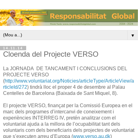
▼
14.11.14
Cloenda del Projecte VERSO
La JORNADA DE TANCAMENT I CONCLUSIONS DEL
PROJECTE VERSO
(
http://www.voluntariat.org/Noticies/articleType/ArticleView/a
rticleId/272
) tindrà lloc el proper 4 de desembre al Palau
Centelles de Barcelona (Baixada de Sant Miquel, 8).
El projecte VERSO, finançat per la Comissió Europea en el
marc dels programes d’intercanvi de coneixement i
experiències INTERREG IV, pretén analitzar com el
voluntariat ajuda a la millora de l’ocupabilitat tant dels
voluntaris com dels beneficiaris dels projectes de voluntariat
que s’executen arreu d’Europa (
www.verso.au.dk
)