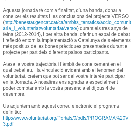
Aquesta jornada té com a finalitat, d’una banda, donar a
conèixer els resultats i les conclusions del projecte VERSO
(
http://benestar.gencat.cat/ca/ambits_tematics/accio_comunit
aria_i_voluntariat/voluntariat/verso/
) durant els tres anys de
feina (2012-2014), i per altra banda, oferir un espai de debat
i reflexió entorn la implementació a Catalunya dels elements
més positius de les bones pràctiques presentades durant el
projecte per part dels diferents països participants.
Atesa la vostra trajectòria i l’àmbit de coneixement en el
qual treballeu, i la vinculació evident amb el fenomen del
voluntariat, creiem que pot ser del vostre interès participar
en la Jornada. A nosaltres ens agradaria especialment
poder comptar amb la vostra presència el dijous 4 de
desembre.
Us adjuntem amb aquest correu electrònic el programa
definitiu:
http://www.voluntariat.org/Portals/0/pdfs/PROGRAMA%20V
3.pdf