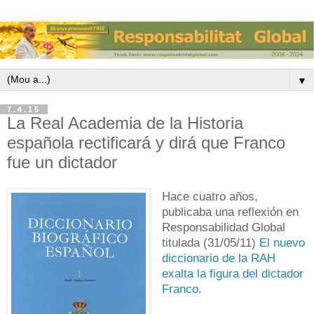
▼
7.4.15
La Real Academia de la Historia
española rectificará y dirá que Franco
fue un dictador
Hace cuatro años,
publicaba una reflexión en
Responsabilidad Global
titulada (31/05/11)
El nuevo
diccionario de la RAH
exalta la figura del dictador
Franco
.