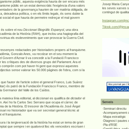
ganisme públic, aquesta exigència hauria de ser encara més
Josep Maria Canyel
ganisme públic en un estat democràtic l'exigència d'una valors
les seves xarxes s
mentadors de la governança haurien de ser matèria obligada, de
contingut de qualit
a, deixadesa política, o en els límits legals, és sens dubte la
tat social el que hauria de permetre redreçar el mal govern
Instagram.com/jmc
Tiktok.com/@jmcan
m és sobre el nou
Diccionari Biogràfic Espanyol
, una obra
cadèmia de la Història (RAH), que inclou una hagiografia del
svirtua els esdeveniments que van provocar la Guerra Civil.
e ressenyes redactades per historiadors propers al franquisme.
Acadèmia, Gonzalo Anes, va recolzar en el seu moment la
l Govern d'Aznar li va concedir a la Fundació Francisco
 les crítiques des de diversos grups del Parlament. Ara el
no comprèn com pot haver-hi gent que expressi aquestes
adjectius sense valorar les 50.000 pàgines de l'obra, com si la
que l'autor de l'article sobre el general Franco, Luis Suárez
litar) és patró de la Fundación Francisco Franco, membre de
 la Germanor del Valle de los Caídos.
 mateixa línia editorial, al diccionari es qualifica de
dictador
el
Serveis
ín. Així ho fa Carlos Sec Serrano que ocupa el càrrec de
a de la Història. El tresorer de l'Acadèmia és José Ángel
·Seminari directiu
ari no historiador que va ser secretari general tècnic al
·Acompanyament di
nt el franquisme.
·Mapa estratègic
·Diagnosi i pautes
ura i la tergiversació de la història ha estat un tema de gran
·Pla d'RSE
tat que sempre i en qualsevol lloc els vencedors escriuen i
·Gestió ètica, codi 