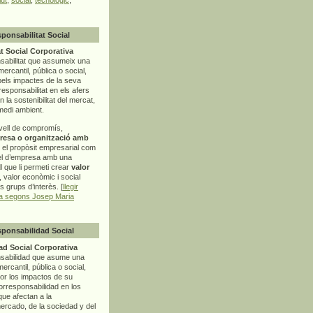
sponsabilitat Social
t Social Corporativa
sabilitat que assumeix una
mercantil, pública o social,
pels impactes de la seva
rresponsabilitat en els afers
la sostenibilitat del mercat,
 medi ambient.
vell de compromís,
resa o organització amb
t el propòsit empresarial com
el d’empresa amb una
l
que li permeti crear
valor
r, valor econòmic i social
ls grups d’interès. [
llegir
ia segons Josep Maria
sponsabilidad Social
d Social Corporativa
nsabilidad que asume una
ercantil, pública o social,
por los impactos de su
corresponsabilidad en los
ue afectan a la
mercado, de la sociedad y del