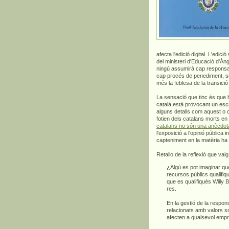
afecta l'edició digital. L'edi
del ministeri d'Educació d'Án
ningú assumirà cap responsabi
cap procés de penediment, se
més la feblesa de la transici
La sensació que tinc és que h
català està provocant un escr
alguns detalls com aquest o c
fotien dels catalans morts en
catalans no són una anècdot
l'exposició a l'opinió pública 
capteniment en la matèria ha 
Retallo de la reflexió que vai
¿Algú es pot imaginar q
recursos públics qualifiq
que es qualifiqués Willy
res.
En la gestió de la respon
relacionats amb valors s
afecten a qualsevol empr