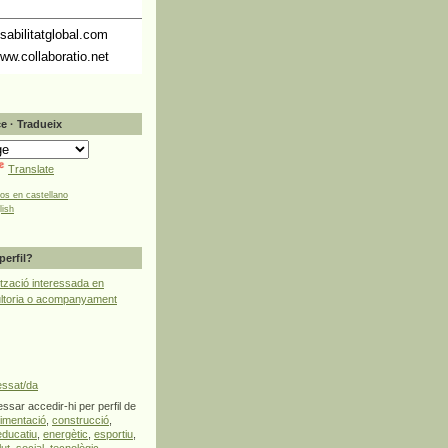
abilitatglobal.com
ww.collaboratio.net
e · Tradueix
Translate
tos en castellano
lish
perfil?
tzació interessada en
ultoria o acompanyament
essat/da
ssar accedir-hi per perfil de
limentació
,
construcció
,
educatiu
,
energètic
,
esportiu
,
lut
,
social
,
tecnològic
,