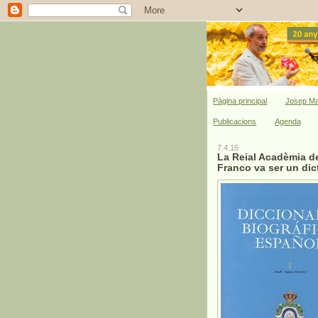
Pàgina principal
Josep Ma
Publicacions
Agenda
7.4.15
La Reial Acadèmia de 
Franco va ser un dic