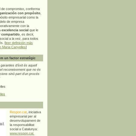
l de compromiso, conforma
ganización con propósito
,
pósito empresarial como la
delo de empresa
orativamente con la
a
excelencia social
que le
r compartido
, es decir,
ocial a la vez, para todos
s. [
leer definición más
p Maria Canyelles
]
m un factor estratègic
aranties d'èxit és aquell
l reconeixement que no és
cions sinó part d'un procés
"
lles
lles
Respon.cat
, iniciativa
empresarial per al
desenvolupament de
la responsabilitat
social a Catalunya:
www.respon.cat.