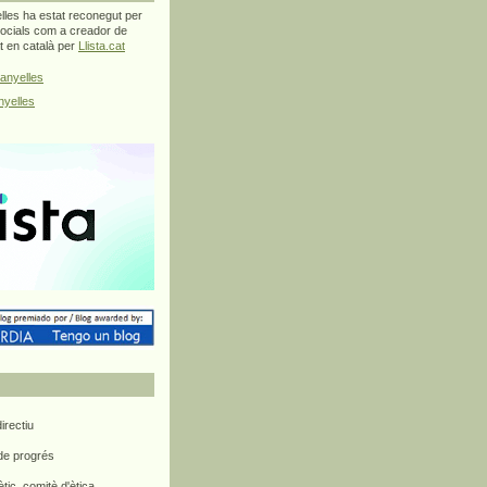
les ha estat reconegut per
ocials com a creador de
at en català per
Llista.cat
anyelles
yelles
rectiu
 de progrés
ètic, comitè d'ètica