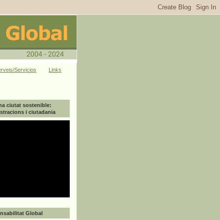
rveis/Servicios
Links
na ciutat sostenible:
tracions i ciutadania
sabilitat Global