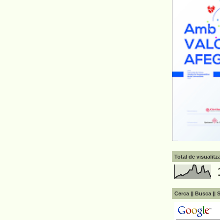
Total de visualit
Cerca || Busca || 