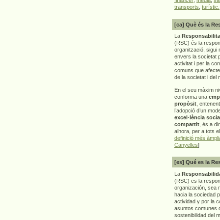
transports
,
turístic.
[ca] Què és la Re
La
Responsabilita
(RSC) és la respon
organització, sigui 
envers la societat 
activitat i per la co
comuns que afecten 
de la societat i del
En el seu màxim ni
conforma una
emp
propòsit
, entenen
l’adopció d’un mod
excel·lència socia
compartit
, és a di
alhora, per a tots e
definició més àmpl
Canyelles
]
[es] Qué es la Re
La
Responsabilida
(RSC) es la respo
organización, sea m
hacia la sociedad 
actividad y por la 
asuntos comunes q
sostenibilidad del 