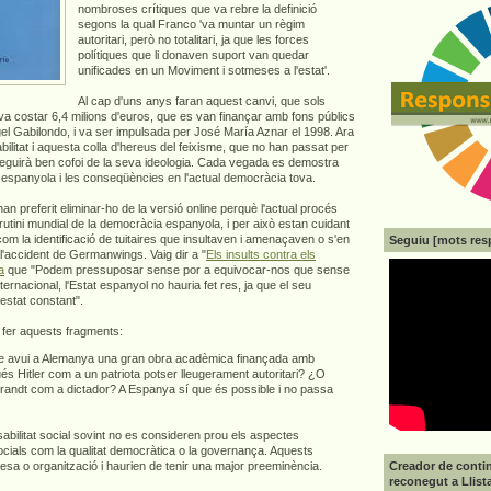
nombroses crítiques que va rebre la definició
segons la qual Franco 'va muntar un règim
autoritari, però no totalitari, ja que les forces
polítiques que li donaven suport van quedar
unificades en un Moviment i sotmeses a l'estat'.
Al cap d'uns anys faran aquest canvi, que sols
ció va costar 6,4 milions d'euros, que es van finançar amb fons públics
gel Gabilondo, i va ser impulsada per José María Aznar el 1998. Ara
litat i aquesta colla d'hereus del feixisme, que no han passat per
guirà ben cofoi de la seva ideologia. Cada vegada es demostra
ó espanyola i les conseqüències en l'actual democràcia tova.
an preferit eliminar-ho de la versió online perquè l'actual procés
utini mundial de la democràcia espanyola, i per això estan cuidant
om la identificació de tuitaires que insultaven i amenaçaven o s'en
Seguiu [mots res
 l'accident de Germanwings. Vaig dir a "
Els insults contra els
a
que "Podem pressuposar sense por a equivocar-nos que sense
internacional, l'Estat espanyol no hauria fet res, ja que el seu
estat constant".
g fer aquests fragments:
ue avui a Alemanya una gran obra acadèmica finançada amb
ués Hitler com a un patriota potser lleugerament autoritari? ¿O
 Brandt com a dictador? A Espanya sí que és possible i no passa
sabilitat social sovint no es consideren prou els aspectes
ocials com la qualitat democràtica o la governança. Aquests
Creador de contin
esa o organització i haurien de tenir una major preeminència.
reconegut a Llist