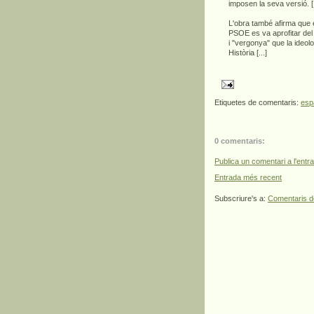
imposen la seva versió. [.
L'obra també afirma que 
PSOE es va aprofitar del d
i "vergonya" que la ideol
Història [...]
Etiquetes de comentaris:
esp
0 comentaris:
Publica un comentari a l'entr
Entrada més recent
Subscriure's a:
Comentaris d