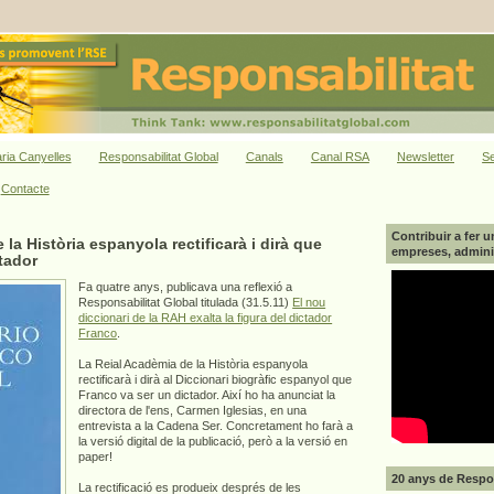
ria Canyelles
Responsabilitat Global
Canals
Canal RSA
Newsletter
Se
Contacte
Contribuir a fer u
la Història espanyola rectificarà i dirà que
empreses, adminis
tador
Fa quatre anys, publicava una reflexió a
Responsabilitat Global titulada (31.5.11)
El nou
diccionari de la RAH exalta la figura del dictador
Franco
.
La Reial
Acadèmia
de la Història espanyola
rectificarà i dirà al Diccionari biogràfic espanyol que
Franco va ser un dictador. Així ho ha anunciat la
directora de l'ens,
Carmen
Iglesias
, en una
entrevista a la Cadena Ser. Concretament ho farà a
la versió digital de la publicació, però a la versió en
paper!
20 anys de Respon
La rectificació es produeix després de les