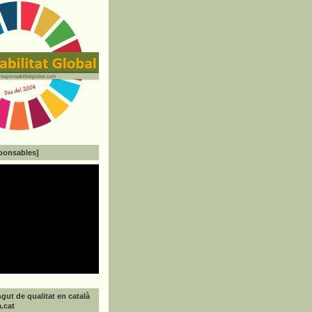
ponsables]
gut de qualitat en català
a.cat