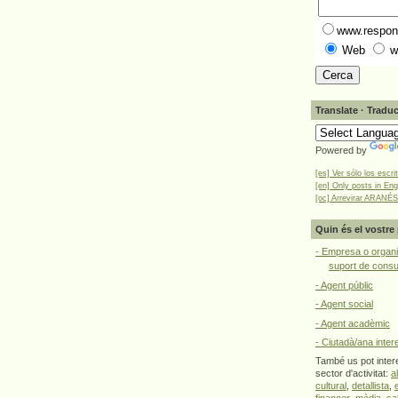
www.respons
Web
w
Translate · Traduc
Powered by
[es] Ver sólo los escri
[en] Only posts in Eng
[oc] Arrevirar ARANÉS
Quin és el vostre 
- Empresa o organi
suport de cons
- Agent públic
- Agent social
- Agent acadèmic
- Ciutadà/ana inter
També us pot intere
sector d'activitat:
a
cultural
,
detallista
,
financer
,
mèdia
,
sa