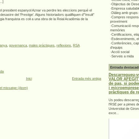
..]
·Objectius de Des
·Empresa saludabl
el president espanyol Aznar va perdre les eleccions perquè el
·Diàleg amb grups 
esastre del 'Prestige'. Alguns historiadors qualifiquen d'"insult"
·Compres responsa
ogia franquista es coli a una obra de la Reial Acadèmia de la
proveïment
·Comunicació respo
memòries
·Certificacions, eti
·Esdeveniments, el
·Conferències, capa
anya
,
governança
,
males pràctiques
,
reflexions
,
RSA
d'equips
·Acció social
·Serveis a mida
Entrada destacad
ada
Descarregueu-v
VALOR AFEGIT".
Inici
Entrada més antiga
de pas, si pode
i microemprese
el missatge (Atom)
pràctiques de r
Us podeu descarrega
l'RSE per a pimes d
Universitat de Giron
exce...