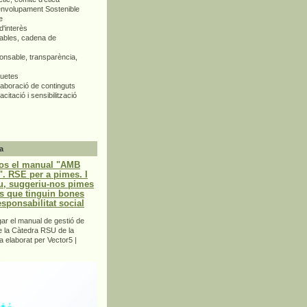
envolupament Sostenible
e
d'interès
bles, cadena de
nsable, transparència,
quetes
aboració de continguts
citació i sensibilització
a
os el manual "AMB
 RSE per a pimes. I
u, suggeriu-nos pimes
s que tinguin bones
esponsabilitat social
r el manual de gestió de
e la Càtedra RSU de la
a elaborat per Vector5 |