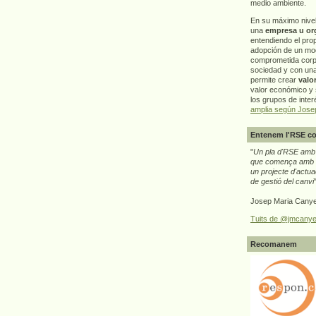
medio ambiente.
En su máximo nive
una
empresa u or
entendiendo el pro
adopción de un mo
comprometida corp
sociedad y con un
permite crear
valo
valor económico y s
los grupos de interé
amplia según Jose
Entenem l'RSE co
"
Un pla d'RSE amb g
que comença amb e
un projecte d'actua
de gestió del canvi
Josep Maria Canye
Tuits de @jmcanye
Recomanem