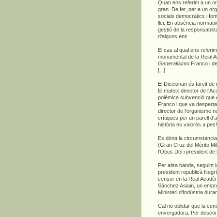
Quan ens referim a un or
gran. De fet, per a un or
socials democràtics i fo
llei. En absència normativ
gestió de la responsabili
d'alguns ens.
El cas al qual ens referi
monumental de la Reial A
Generalísimo
Franco i de
[...]
El Diccionari és farcit d
El mateix director de l'
polèmica subvenció que e
Franco i que va despertar
director de l'organisme 
crítiques per un parell d'
història es valorés a pes!
Es dóna la circumstància 
(Gran Cruz del Mérito Mi
l'Opus Dei i president de
Per altra banda, seguint la
president republicà Negr
censor en la Real Acadèmi
Sánchez Asiain, un empres
Ministeri d'Indústria dura
Cal no oblidar que la cens
envergadura. Per descomp