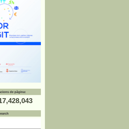
zacions de pàgina:
17,428,043
Search