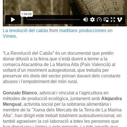
La revolució del cabàs
from
marblanc producciones
on
Vimeo
.
“La Revolució del Cabàs” és un documental que pretén
donar difusió a la feina que s’està duent a terme a la
comarca Alacantina de La Marina Alta (País Valencià) al
voltant d’un moviment autogestionat, que treballa per
preservar els drets del sector primari davant dels constants
abusos i l'empobriment del món rural.
Gonzalo Blanco
, advocat i vinculat a l'agricultura en
mètodes de producció ecològica, juntament amb
Alejandra
Mengual
, activista social per la sobirania alimentària i
membre de la "Xarxa dels Mercats de la Terra de La Marina
Alta", han dirigit este treball totalment autosubvencionat, on
també agraeixen la col·laboració a totes les persones que
han donat veu i ànima a este projecte, i a tots aquells que