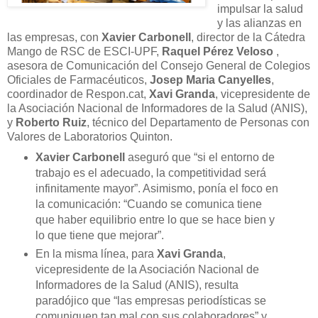
impulsar la salud
y las alianzas en
las empresas, con
Xavier Carbonell
, director de la Cátedra
Mango de RSC de ESCI-UPF,
Raquel Pérez Veloso
,
asesora de Comunicación del Consejo General de Colegios
Oficiales de Farmacéuticos,
Josep Maria Canyelles
,
coordinador de Respon.cat,
Xavi Granda
, vicepresidente de
la Asociación Nacional de Informadores de la Salud (ANIS),
y
Roberto Ruiz
, técnico del Departamento de Personas con
Valores de Laboratorios Quinton.
Xavier Carbonell
aseguró que “si el entorno de
trabajo es el adecuado, la competitividad será
infinitamente mayor”. Asimismo, ponía el foco en
la comunicación: “Cuando se comunica tiene
que haber equilibrio entre lo que se hace bien y
lo que tiene que mejorar”.
En la misma línea, para
Xavi Granda
,
vicepresidente de la Asociación Nacional de
Informadores de la Salud (ANIS), resulta
paradójico que “las empresas periodísticas se
comuniquen tan mal con sus colaboradores” y