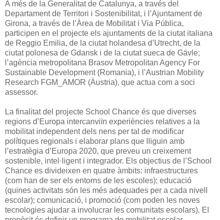
A més de la Generalitat de Catalunya, a través del
Departament de Territori i Sostenibilitat, i l’Ajuntament de
Girona, a través de l’Àrea de Mobilitat i Via Pública,
participen en el projecte els ajuntaments de la ciutat italiana
de Reggio Emilia, de la ciutat holandesa d’Utrecht, de la
ciutat polonesa de Gdansk i de la ciutat sueca de Gävle;
l’agència metropolitana Brasov Metropolitan Agency For
Sustainable Development (Romania), i l’Austrian Mobility
Research FGM_AMOR (Àustria), que actua com a soci
assessor.
La finalitat del projecte School Chance és que diverses
regions d’Europa intercanviïn experiències relatives a la
mobilitat independent dels nens per tal de modificar
polítiques regionals i elaborar plans que lliguin amb
l’estratègia d’Europa 2020, que preveu un creixement
sostenible, intel·ligent i integrador. Els objectius de l’School
Chance es divideixen en quatre àmbits: infraestructures
(com han de ser els entorns de les escoles); educació
(quines activitats són les més adequades per a cada nivell
escolar); comunicació, i promoció (com poden les noves
tecnologies ajudar a involucrar les comunitats escolars). El
propòsit és definir un programa de mobilitat escolar