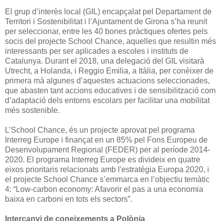
El grup d’interès local (GIL) encapçalat pel Departament de
Territori i Sostenibilitat i l’Ajuntament de Girona s’ha reunit
per seleccionar, entre les 40 bones pràctiques ofertes pels
socis del projecte School Chance, aquelles que resultin més
interessants per ser aplicades a escoles i instituts de
Catalunya. Durant el 2018, una delegació del GIL visitarà
Utrecht, a Holanda, i Reggio Emilia, a Itàlia, per conèixer de
primera mà algunes d’aquestes actuacions seleccionades,
que abasten tant accions educatives i de sensibilització com
d’adaptació dels entorns escolars per facilitar una mobilitat
més sostenible.
L’School Chance, és un projecte aprovat pel programa
Interreg Europe i finançat en un 85% pel Fons Europeu de
Desenvolupament Regional (FEDER) per al període 2014-
2020. El programa Interreg Europe es divideix en quatre
eixos prioritaris relacionats amb l'estratègia Europa 2020, i
el projecte School Chance s’emmarca en l’objectiu temàtic
4: “Low-carbon economy: Afavorir el pas a una economia
baixa en carboni en tots els sectors”.
Intercanvi de coneixements a Polònia