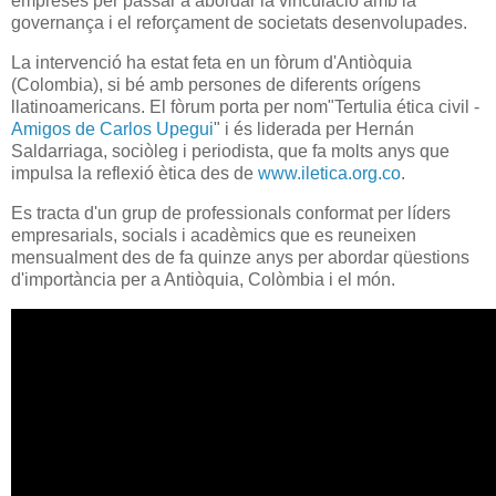
empreses per passar a abordar la vinculació amb la
governança i el reforçament de societats desenvolupades.
La intervenció ha estat feta en un fòrum d'Antiòquia
(Colombia), si bé amb persones de diferents orígens
llatinoamericans. El fòrum porta per nom"Tertulia ética civil -
Amigos de Carlos Upegui
" i és liderada per Hernán
Saldarriaga, sociòleg i periodista, que fa molts anys que
impulsa la reflexió ètica des de
www.iletica.org.co
.
Es tracta d'un grup de professionals conformat per líders
empresarials, socials i acadèmics que es reuneixen
mensualment des de fa quinze anys per abordar qüestions
d'importància per a Antiòquia, Colòmbia i el món.