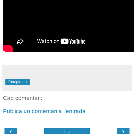
Comparteix
Cap comentari:
Publica un comentari a l'entrada
‹
›
Inici