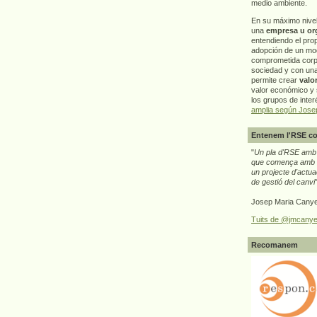
medio ambiente.
En su máximo nive
una
empresa u or
entendiendo el pro
adopción de un mo
comprometida corp
sociedad y con un
permite crear
valo
valor económico y s
los grupos de interé
amplia según Jose
Entenem l'RSE co
"
Un pla d'RSE amb g
que comença amb e
un projecte d'actua
de gestió del canvi
Josep Maria Canye
Tuits de @jmcanye
Recomanem