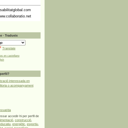
abilitatglobal.com
ww.collaboratio.net
e · Tradueix
Translate
tos en castellano
lish
perfil?
tzació interessada en
ultoria o acompanyament
essat/da
ssar accedir-hi per perfil de
limentació
,
construcció
,
educatiu
,
energètic
,
esportiu
,
lut
,
social
,
tecnològic
,