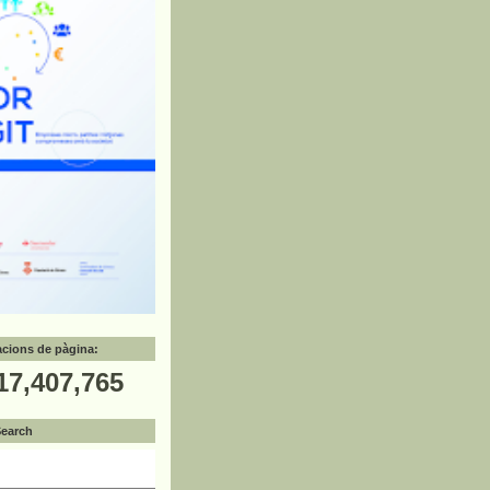
zacions de pàgina:
17,407,765
Search