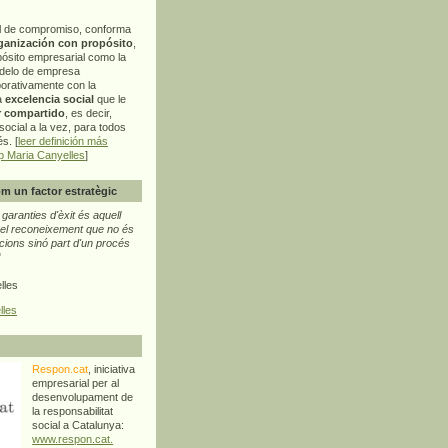
l de compromiso, conforma
ganización con propósito
,
pósito empresarial como la
delo de empresa
orativamente con la
a
excelencia social
que le
r compartido
, es decir,
ocial a la vez, para todos
s. [
leer definición más
p Maria Canyelles
]
m un factor estratègic
aranties d'èxit és aquell
l reconeixement que no és
cions sinó part d'un procés
"
lles
lles
Respon.cat
, iniciativa
empresarial per al
desenvolupament de
la responsabilitat
social a Catalunya:
www.respon.cat.