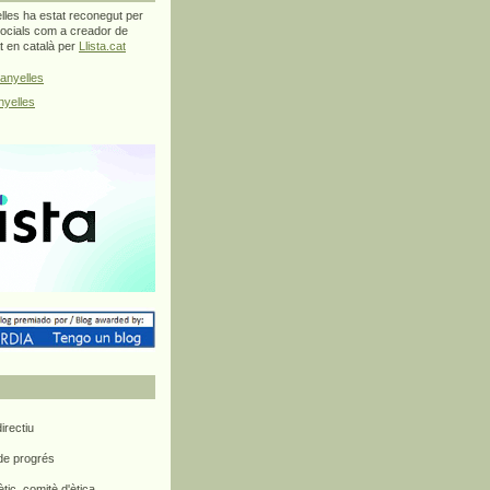
les ha estat reconegut per
ocials com a creador de
at en català per
Llista.cat
anyelles
yelles
rectiu
 de progrés
ètic, comitè d'ètica