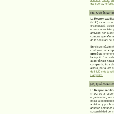
transports
,
turístic.
[ca] Què és la Re
La
Responsabilita
(RSC) és la respon
organització, sigui 
envers la societat 
activitat i per la co
comuns que afecten 
de la societat i del
En el seu màxim ni
conforma una
emp
propòsit
, entenen
l’adopció d’un mod
excel·lència socia
compartit
, és a di
alhora, per a tots e
definició més àmpl
Canyelles
]
[es] Qué es la Re
La
Responsabilida
(RSC) es la respo
organización, sea m
hacia la sociedad 
actividad y por la 
asuntos comunes q
sostenibilidad del 