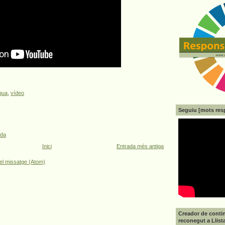
ngua
,
vídeo
Seguiu [mots res
ada
Inici
Entrada més antiga
el missatge (Atom)
Creador de contin
reconegut a Llist