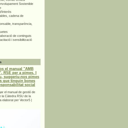
envolupament Sostenible
e
d'interès
bles, cadena de
nsable, transparència,
quetes
aboració de continguts
citació i sensibilització
a
os el manual "AMB
 RSE per a pimes. I
u, suggeriu-nos pimes
s que tinguin bones
esponsabilitat social
r el manual de gestió de
e la Càtedra RSU de la
a elaborat per Vector5 |