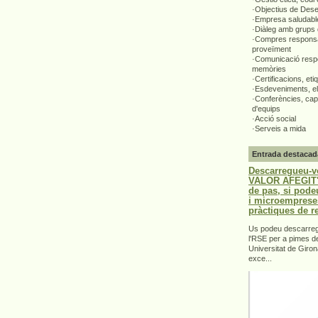
·Objectius de Des
·Empresa saludabl
·Diàleg amb grups 
·Compres responsa
proveïment
·Comunicació respo
memòries
·Certificacions, eti
·Esdeveniments, el
·Conferències, capa
d'equips
·Acció social
·Serveis a mida
Entrada destacad
Descarregueu-v
VALOR AFEGIT".
de pas, si pode
i microemprese
pràctiques de r
Us podeu descarrega
l'RSE per a pimes d
Universitat de Giron
exce...