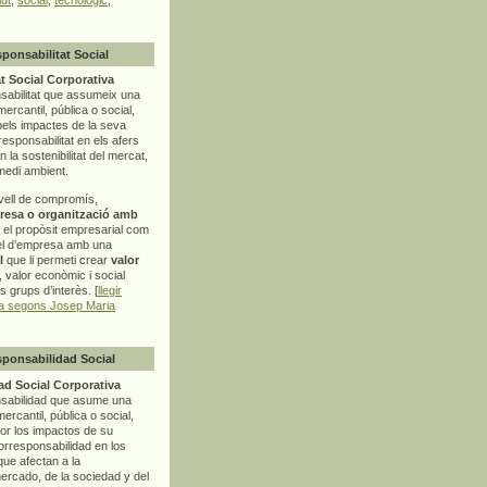
sponsabilitat Social
t Social Corporativa
sabilitat que assumeix una
mercantil, pública o social,
pels impactes de la seva
rresponsabilitat en els afers
la sostenibilitat del mercat,
 medi ambient.
vell de compromís,
resa o organització amb
t el propòsit empresarial com
el d’empresa amb una
l
que li permeti crear
valor
r, valor econòmic i social
ls grups d’interès. [
llegir
ia segons Josep Maria
sponsabilidad Social
d Social Corporativa
nsabilidad que asume una
ercantil, pública o social,
por los impactos de su
corresponsabilidad en los
ue afectan a la
mercado, de la sociedad y del