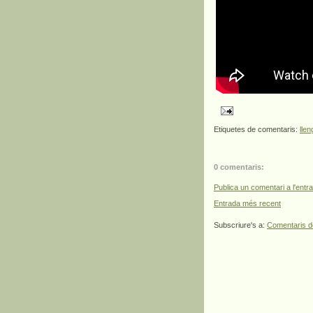
Etiquetes de comentaris:
lle
0 comentaris:
Publica un comentari a l'entr
Entrada més recent
Subscriure's a:
Comentaris d