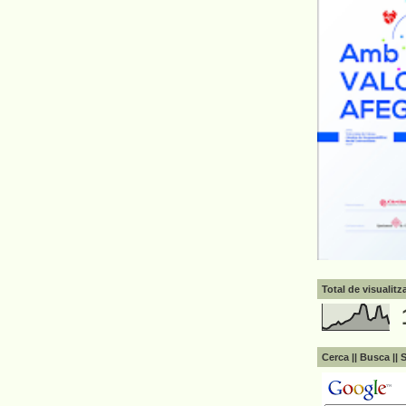
Total de visualit
Cerca || Busca || 