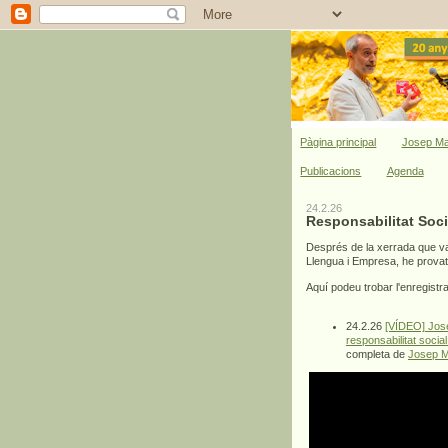
Pàgina principal
Josep Ma
Publicacions
Agenda
24.2.26
Responsabilitat Soci
Després de la xerrada que va
Llengua i Empresa, he prova
Aquí podeu trobar l'enregist
24.2.26
[VÍDEO] Jose
responsabilitat soci
completa de
Josep M