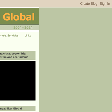
rveis/Servicios
Links
na ciutat sostenible:
tracions i ciutadania
sabilitat Global