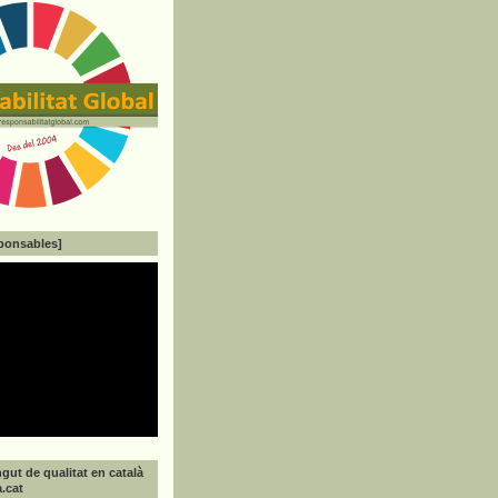
ponsables]
gut de qualitat en català
a.cat