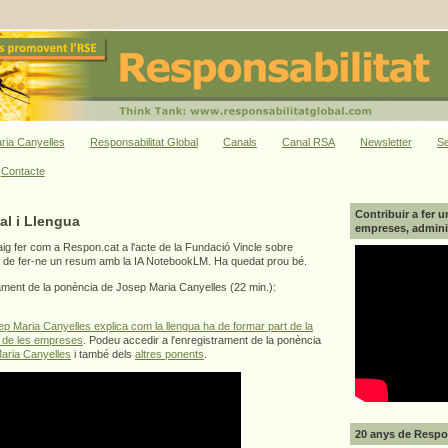
ria Canyelles
Responsabilitat Global
Canals
Canal RSA
Newsletter
Se
Contacte
Contribuir a fer u
al i Llengua
empreses, adminis
ig fer com a Respon.cat a l'acte de la Fundació Vincle sobre
t de fer-ne un resum amb la IA NotebookLM. Ha quedat prou bé.
rament de la ponència de Josep Maria Canyelles (22 min.):
p Maria Canyelles explica com la llengua ha de formar part de la
al de les empreses
. Podeu accedir a l'enregistrament de la ponència
aria Canyelles
i també dels
altres ponents
.
20 anys de Respon