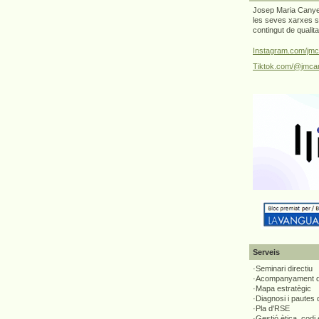
Josep Maria Canyel
les seves xarxes s
contingut de qualit
Instagram.com/jmc
Tiktok.com/@jmcan
Serveis
·Seminari directiu
·Acompanyament di
·Mapa estratègic
·Diagnosi i pautes
·Pla d'RSE
·Gestió ètica, codi 