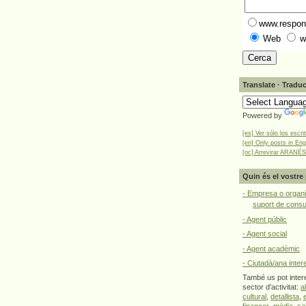
www.respons
Web
w
Translate · Traduc
Powered by
[es] Ver sólo los escri
[en] Only posts in Eng
[oc] Arrevirar ARANÉS
Quin és el vostre 
- Empresa o organi
suport de cons
- Agent públic
- Agent social
- Agent acadèmic
- Ciutadà/ana inter
També us pot intere
sector d'activitat:
a
cultural
,
detallista
,
financer
,
mèdia
,
sa