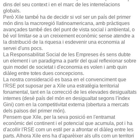
dins del seu context i en el marc de les interrelacions
globals.
Però Xile també ha de decidir si vol ser un país del primer
món dins la macroregió llatinoamericana, amb pràctiques
avançades també des del punt de vista social i ambiental, o
bé vol limitar-se a un creixement econòmic sense atendre a
la distribució de la riquesa i esdevenir una economia al
servei d'uns pocs.
La Responsabilitat Social de les Empreses és sens dubte
un element i un paradigma a partir del qual reflexionar sobre
quin model de societat i d'economia es volen i amb quin
diàleg entre totes dues concepcions.
La nostra consideració es basa en el convenciment que
l'RSE pot suposar per a Xile una estratègia territorial
fonamental, tant en la correcció de les elevades desigualtats
internes (desè país del món en desigualtat segons l'índex
Gini) com en la competitivitat externa (obertura a mercats
dels països del primer món).
Pensem que Xile, per la seva posició en l'entramat
econòmic del continent i el potencial que acumula, pot i ha
d'acollir l'RSE com un estil per a afrontar el diàleg entre les
parts. Alhora Xile ens ha d'aparèixer als ulls com un territori