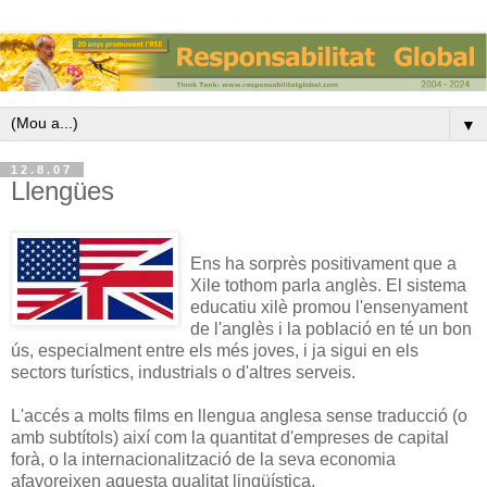
▼
12.8.07
Llengües
Ens ha sorprès positivament que a
Xile tothom parla anglès. El sistema
educatiu xilè promou l'ensenyament
de l'anglès i la població en té un bon
ús, especialment entre els més joves, i ja sigui en els
sectors turístics, industrials o d'altres serveis.
L'accés a molts films en llengua anglesa sense traducció (o
amb subtítols) així com la quantitat d'empreses de capital
forà, o la internacionalització de la seva economia
afavoreixen aquesta qualitat lingüística.