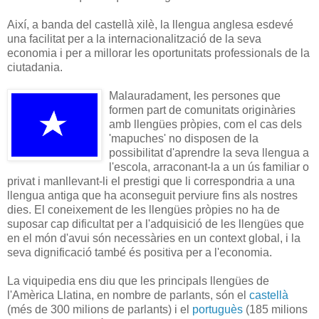
Així, a banda del castellà xilè, la llengua anglesa esdevé
una facilitat per a la internacionalització de la seva
economia i per a millorar les oportunitats professionals de la
ciutadania.
Malauradament, les persones que
formen part de comunitats originàries
amb llengües pròpies, com el cas dels
'mapuches' no disposen de la
possibilitat d'aprendre la seva llengua a
l'escola, arraconant-la a un ús familiar o
privat i manllevant-li el prestigi que li correspondria a una
llengua antiga que ha aconseguit perviure fins als nostres
dies. El coneixement de les llengües pròpies no ha de
suposar cap dificultat per a l'adquisició de les llengües que
en el món d'avui són necessàries en un context global, i la
seva dignificació també és positiva per a l'economia.
La viquipedia ens diu que les principals llengües de
l'Amèrica Llatina, en nombre de parlants, són el
castellà
(més de 300 milions de parlants) i el
portuguès
(185 milions