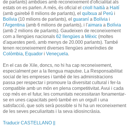
de parlants) ambdúes amb reconeixement d'oficialitat als
estats on es parlen. A més, és oficial el
crioll haitià
a
Haití
(amb gairebé 8 milions de parlants), el
quítxua
al
Perú
i
Bolívia
(10 milions de parlants), el
guaraní
a
Bolívia
i
l'
Argentina
(amb 6 milions de parlants), i l'
aimara
a
Bolívia
(amb 2 milions de parlants). Gaudeixen de reconeixement
com a llengües nacionals
62 llengües
a
Mèxic
(moltes
d'aquestes però, amb menys de 20.000 parlants). També
tenen reconeixement diverses llengües ameríndies de
Colòmbia
,
Equador
i
Veneçuela
.
En el cas de Xile, doncs, no hi ha cap reconeixement,
especialment per a la llengua maputxe. La Responsabilitat
social de les empreses i també de les administracions
passa per respectar i promoure la diversitat cultural i fer-la
compatible amb un món en plena competitivitat. Avui i cada
cop més en el futur, les comunitats necessitaran fonamentar-
se en unes capacitats però també en un orgull i una
satisfacció, que sols serà possible si hi ha un reconeixement
de les seves peculiaritats i la seva idiosincràsia.
Traducir CASTELLANO ||