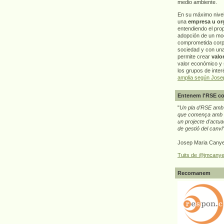
medio ambiente.
En su máximo nive
una
empresa u or
entendiendo el pro
adopción de un mo
comprometida corp
sociedad y con un
permite crear
valo
valor económico y s
los grupos de interé
amplia según Jose
Entenem l'RSE co
"
Un pla d'RSE amb g
que comença amb e
un projecte d'actua
de gestió del canvi
Josep Maria Canye
Tuits de @jmcanye
Recomanem