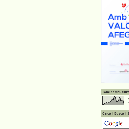
Total de visualit
Cerca || Busca || 