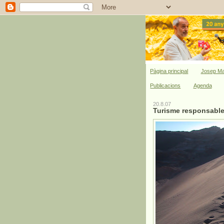
Pàgina principal
Josep Ma
Publicacions
Agenda
20.8.07
Turisme responsable