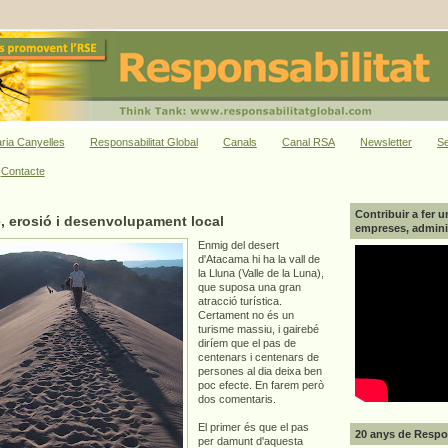
ria Canyelles
Responsabilitat Global
Canals
Canal RSA
Newsletter
Se
Contacte
Contribuir a fer u
, erosió i desenvolupament local
empreses, adminis
Enmig del desert
d'Atacama hi ha la vall de
la Lluna (Valle de la Luna),
que suposa una gran
atracció turística.
Certament no és un
turisme massiu, i gairebé
diríem que el pas de
centenars i centenars de
persones al dia deixa ben
poc efecte. En farem però
dos comentaris.
El primer és que el pas
20 anys de Respon
per damunt d'aquesta