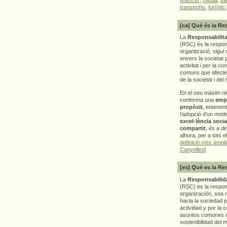
transports
,
turístic.
[ca] Què és la Re
La
Responsabilita
(RSC) és la respon
organització, sigui 
envers la societat 
activitat i per la co
comuns que afecten 
de la societat i del
En el seu màxim ni
conforma una
emp
propòsit
, entenen
l’adopció d’un mod
excel·lència socia
compartit
, és a di
alhora, per a tots e
definició més àmpl
Canyelles
]
[es] Qué es la Re
La
Responsabilida
(RSC) es la respo
organización, sea m
hacia la sociedad 
actividad y por la 
asuntos comunes q
sostenibilidad del 