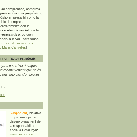
l de compromiso, conforma
ganización con propósito
,
pósito empresarial como la
delo de empresa
orativamente con la
a
excelencia social
que le
r compartido
, es decir,
ocial a la vez, para todos
s. [
leer definición más
p Maria Canyelles
]
m un factor estratègic
aranties d'èxit és aquell
l reconeixement que no és
cions sinó part d'un procés
"
lles
lles
Respon.cat
, iniciativa
empresarial per al
desenvolupament de
la responsabilitat
social a Catalunya:
www.respon.cat.