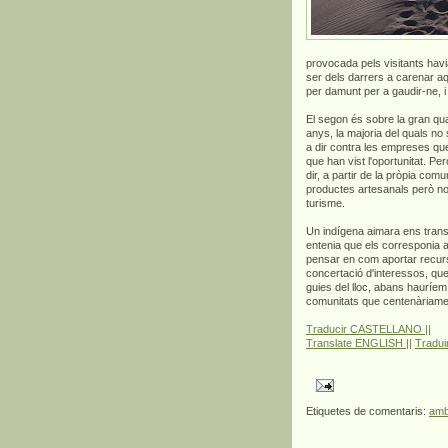
provocada pels visitants havia
ser dels darrers a carenar a
per damunt per a gaudir-ne, 
El segon és sobre la gran quan
anys, la majoria del quals no 
a dir contra les empreses que
que han vist l'oportunitat. P
dir, a partir de la pròpia com
productes artesanals però no 
turisme.
Un indígena aimara ens transm
entenia que els corresponia a
pensar en com aportar recurso
concertació d'interessos, que
guies del lloc, abans hauríem
comunitats que centenàriament
Traducir CASTELLANO ||
Translate ENGLISH ||
Tradu
Etiquetes de comentaris:
amb