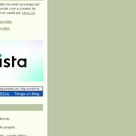
les ha estat reconegut per
ocials com a creador de
at en català per
Llista.cat
anyelles
yelles
rectiu
 de progrés
ètic, comitè d'ètica