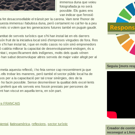
immensa duna que veieu
fotografiada ja no serà
possible. Els guies ens
van indicar que l'erosió
 fet desaconsellable el trànsit per la carena. Vam tenir l'honor de
questa immensa i fabulosa duna, però certament no cal fer-la a peu
i més si volem que les generacions futures també en puguin gaudir.
titat de serveis turístics que s'hi han instal·lat en els darrers
són fruit de la iniciativa local sinó d'empreses vingudes de fora. Res
 s'hi han instal·lat, i que en molts casos no són sinó emprenedors
erò caldria millorar la capacitat de desenvolupament endogen, és a
unitat i, específicament dels indígenes, molts dels quals vénen
han sabut desenvolupar altres serveis de major valor afegit per al
Seguiu [mots res
etia aquesta reflexió, i ho feia sense cap ressentiment ja que
 ells trobar les maneres, però també el sector públic local ha de
s per a la capacitació per tal crear sinèrgies, des de la
 ho facin possible. Sense desmerèixer la qualitat dels excel·lents
 preferit que els serveis ens fossin prestats per persones de
 han viscut en aquella terra, en són part.
ire FRANÇAIS
iental
,
llatinoamèrica
,
reflexions
,
sector turístic
Creador de contin
reconegut a Llist