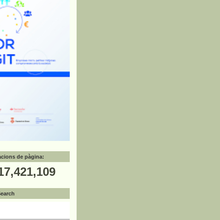
zacions de pàgina:
17,421,109
Search