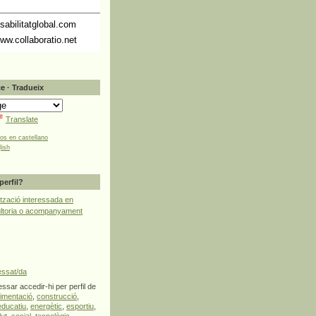
abilitatglobal.com
ww.collaboratio.net
e · Tradueix
Translate
tos en castellano
lish
perfil?
tzació interessada en
ultoria o acompanyament
essat/da
ssar accedir-hi per perfil de
limentació
,
construcció
,
educatiu
,
energètic
,
esportiu
,
lut
,
social
,
tecnològic
,