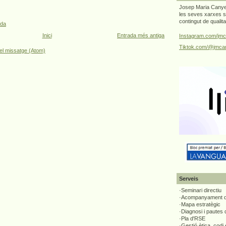
Josep Maria Canyel
les seves xarxes s
contingut de qualit
ada
Inici
Entrada més antiga
Instagram.com/jmc
Tiktok.com/@jmcan
el missatge (Atom)
Serveis
·Seminari directiu
·Acompanyament di
·Mapa estratègic
·Diagnosi i pautes
·Pla d'RSE
·Gestió ètica, codi 