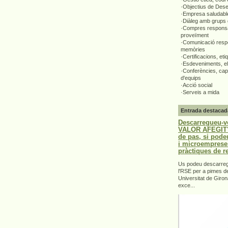
·Objectius de Des
·Empresa saludabl
·Diàleg amb grups 
·Compres responsa
proveïment
·Comunicació respo
memòries
·Certificacions, eti
·Esdeveniments, el
·Conferències, capa
d'equips
·Acció social
·Serveis a mida
Entrada destacad
Descarregueu-v
VALOR AFEGIT".
de pas, si pode
i microemprese
pràctiques de r
Us podeu descarrega
l'RSE per a pimes d
Universitat de Giron
exce...