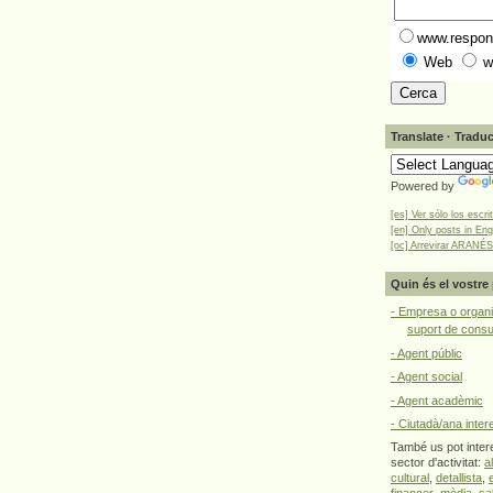
www.respons
Web
w
Translate · Traduc
Powered by
[es] Ver sólo los escri
[en] Only posts in Eng
[oc] Arrevirar ARANÉS
Quin és el vostre 
- Empresa o organi
suport de cons
- Agent públic
- Agent social
- Agent acadèmic
- Ciutadà/ana inter
També us pot intere
sector d'activitat:
a
cultural
,
detallista
,
financer
,
mèdia
,
sa