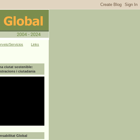
rveis/Servicios
Links
na ciutat sostenible:
tracions i ciutadania
sabilitat Global