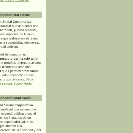
sponsabilitat Social
t Social Corporativa
sabilitat que assumeix una
mercantil, pública o social,
pels impactes de la seva
rresponsabilitat en els afers
la sostenibilitat del mercat,
 medi ambient.
vell de compromís,
resa o organització amb
t el propòsit empresarial com
el d’empresa amb una
l
que li permeti crear
valor
r, valor econòmic i social
ls grups d’interès. [
llegir
ia segons Josep Maria
sponsabilidad Social
d Social Corporativa
nsabilidad que asume una
ercantil, pública o social,
por los impactos de su
corresponsabilidad en los
ue afectan a la
mercado, de la sociedad y del