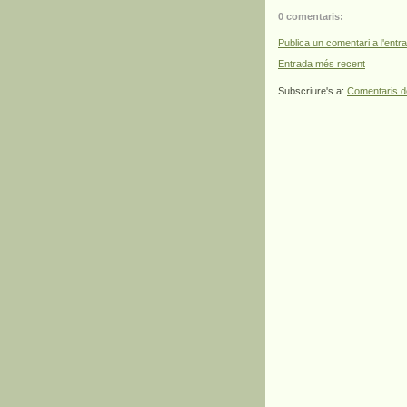
0 comentaris:
Publica un comentari a l'entr
Entrada més recent
Subscriure's a:
Comentaris d