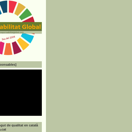
ponsables]
gut de qualitat en català
a.cat