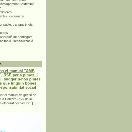
envolupament Sostenible
e
d'interès
bles, cadena de
nsable, transparència,
quetes
aboració de continguts
citació i sensibilització
a
os el manual "AMB
 RSE per a pimes. I
u, suggeriu-nos pimes
s que tinguin bones
esponsabilitat social
r el manual de gestió de
e la Càtedra RSU de la
a elaborat per Vector5 |