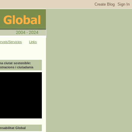
rveis/Servicios
Links
na ciutat sostenible:
tracions i ciutadania
sabilitat Global