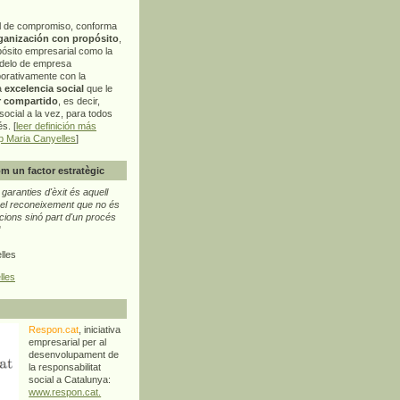
l de compromiso, conforma
ganización con propósito
,
pósito empresarial como la
delo de empresa
orativamente con la
a
excelencia social
que le
r compartido
, es decir,
ocial a la vez, para todos
s. [
leer definición más
p Maria Canyelles
]
m un factor estratègic
aranties d'èxit és aquell
l reconeixement que no és
cions sinó part d'un procés
"
lles
lles
Respon.cat
, iniciativa
empresarial per al
desenvolupament de
la responsabilitat
social a Catalunya:
www.respon.cat.