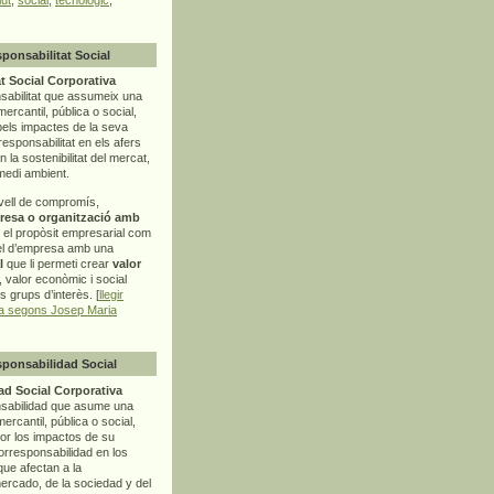
sponsabilitat Social
t Social Corporativa
sabilitat que assumeix una
mercantil, pública o social,
pels impactes de la seva
rresponsabilitat en els afers
la sostenibilitat del mercat,
 medi ambient.
vell de compromís,
resa o organització amb
t el propòsit empresarial com
el d’empresa amb una
l
que li permeti crear
valor
r, valor econòmic i social
ls grups d’interès. [
llegir
ia segons Josep Maria
sponsabilidad Social
d Social Corporativa
nsabilidad que asume una
ercantil, pública o social,
por los impactos de su
corresponsabilidad en los
ue afectan a la
mercado, de la sociedad y del