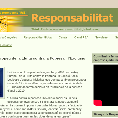
ria Canyelles
Responsabilitat Global
Canals
Canal RSA
Newsletter
Se
Contacte
Contribuir a fer u
ropeu de la Lluita contra la Pobresa i l’Exclusió
empreses, adminis
La Comissió Europea ha designat l’any 2010 com a Any
Europeu de la Lluita contra la Pobresa i l’Exclusió Social.
L’objectiu d’aquesta iniciativa, que compta amb un pressupost
inicial de 17 milions d’euros, és refermar el comprimís de la
UE d’incidir de forma decisiva en l’eradicació de la pobresa
d’aquí a 2010.
“La lluita contra la pobresa i l’exclusió social és un dels
objectius centrals de la UE i, fins ara, la nostra actuació
stat un instrument important per guiar i donar suport a l’actuació
nyalat el comissari d’Afers Socials, Vladimír Špidla. “Amb l’Any
, donat que s’augmentarà la sensibilització de l’opinió pública
20 anys de Respon
bresa continua esguerrant les vides de tants europeus”.