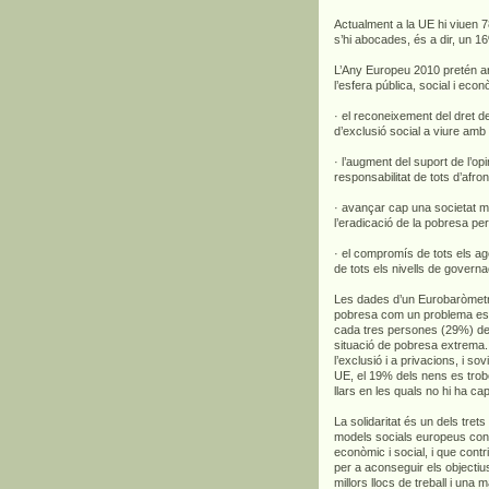
Actualment a la UE hi viuen 7
s’hi abocades, és a dir, un 1
L’Any Europeu 2010 pretén arr
l’esfera pública, social i ec
· el reconeixement del dret d
d’exclusió social a viure amb 
· l’augment del suport de l’opin
responsabilitat de tots d’afron
· avançar cap una societat mé
l’eradicació de la pobresa per 
· el compromís de tots els age
de tots els nivells de governa
Les dades d’un Eurobaròmetr
pobresa com un problema estè
cada tres persones (29%) del
situació de pobresa extrema.
l’exclusió i a privacions, i so
UE, el 19% dels nens es trob
llars en les quals no hi ha ca
La solidaritat és un dels tret
models socials europeus cons
econòmic i social, i que cont
per a aconseguir els objecti
millors llocs de treball i una 