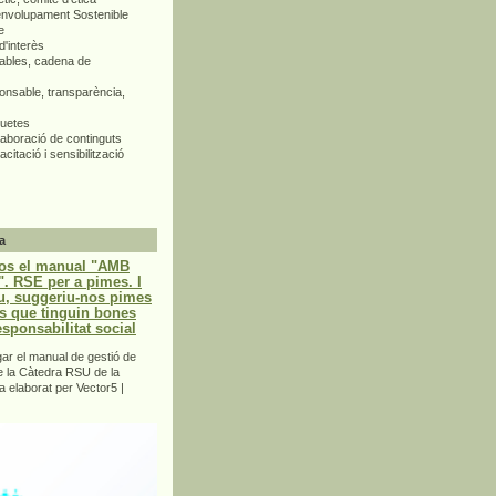
envolupament Sostenible
e
d'interès
bles, cadena de
nsable, transparència,
quetes
aboració de continguts
citació i sensibilització
a
os el manual "AMB
 RSE per a pimes. I
u, suggeriu-nos pimes
s que tinguin bones
esponsabilitat social
r el manual de gestió de
e la Càtedra RSU de la
a elaborat per Vector5 |