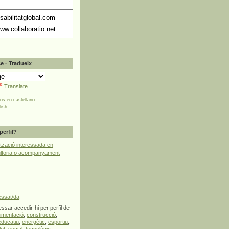
abilitatglobal.com
ww.collaboratio.net
e · Tradueix
Translate
tos en castellano
lish
perfil?
tzació interessada en
ultoria o acompanyament
essat/da
ssar accedir-hi per perfil de
limentació
,
construcció
,
educatiu
,
energètic
,
esportiu
,
lut
,
social
,
tecnològic
,