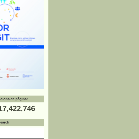
zacions de pàgina:
17,422,746
Search