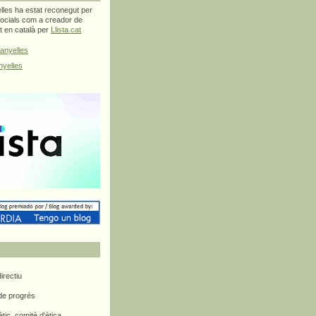
les ha estat reconegut per
ocials com a creador de
at en català per
Llista.cat
anyelles
yelles
rectiu
 de progrés
ètic, comitè d'ètica