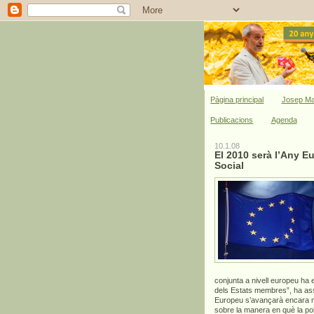
Pàgina principal
Josep Ma
Publicacions
Agenda
10.1.08
El 2010 serà l’Any Eu
Social
conjunta a nivell europeu ha e
dels Estats membres”, ha asse
Europeu s’avançarà encara més
sobre la manera en què la po