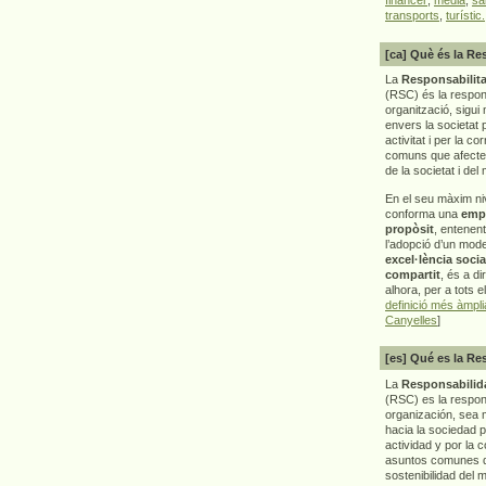
transports
,
turístic.
[ca] Què és la Re
La
Responsabilita
(RSC) és la respon
organització, sigui 
envers la societat 
activitat i per la co
comuns que afecten 
de la societat i del
En el seu màxim ni
conforma una
emp
propòsit
, entenen
l’adopció d’un mod
excel·lència socia
compartit
, és a di
alhora, per a tots e
definició més àmpl
Canyelles
]
[es] Qué es la Re
La
Responsabilida
(RSC) es la respo
organización, sea m
hacia la sociedad 
actividad y por la 
asuntos comunes q
sostenibilidad del 