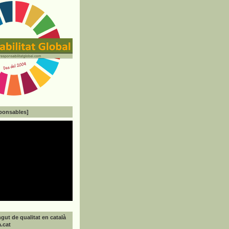
ponsables]
gut de qualitat en català
a.cat