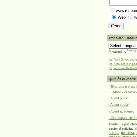
www.respons
Web
w
Translate · Traduc
Powered by
[es] Ver sólo los escri
[en] Only posts in Eng
[oc] Arrevirar ARANÉS
Quin és el vostre 
- Empresa o organi
suport de cons
- Agent públic
- Agent social
- Agent acadèmic
- Ciutadà/ana inter
També us pot intere
sector d'activitat:
a
cultural
,
detallista
,
financer
,
mèdia
,
sa