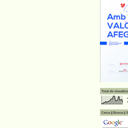
Total de visualit
Cerca || Busca || 