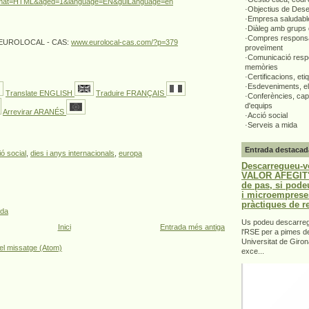
rmat=HTML&aged=1&language=EN&guiLanguage=en
·Objectius de Des
·Empresa saludabl
·Diàleg amb grups 
·Compres responsa
 d'EUROLOCAL - CAS:
www.eurolocal-cas.com/?p=379
proveïment
·Comunicació respo
memòries
·Certificacions, eti
·Esdeveniments, el
Translate ENGLISH
Traduire FRANÇAIS
·Conferències, capa
d'equips
Arrevirar ARANÉS
·Acció social
·Serveis a mida
Entrada destacad
ó social
,
dies i anys internacionals
,
europa
Descarregueu-v
VALOR AFEGIT".
de pas, si pode
i microemprese
pràctiques de r
ada
Us podeu descarrega
Inici
Entrada més antiga
l'RSE per a pimes d
Universitat de Giron
el missatge (Atom)
exce...