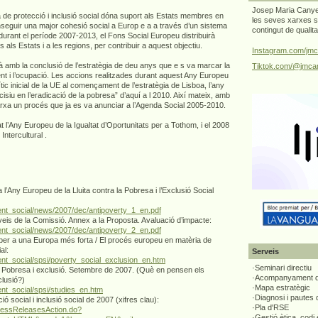
Josep Maria Canyel
 de protecció i inclusió social dóna suport als Estats membres en
les seves xarxes s
nseguir una major cohesió social a Europ e a a través d’un sistema
contingut de qualit
durant el període 2007-2013, el Fons Social Europeu distribuirà
 als Estats i a les regions, per contribuir a aquest objectiu.
Instagram.com/jmc
à amb la conclusió de l’estratègia de deu anys que e s va marcar la
Tiktok.com/@jmcan
t i l’ocupació. Les accions realitzades durant aquest Any Europeu
ic inicial de la UE al començament de l’estratègia de Lisboa, l’any
isiu en l’eradicació de la pobresa” d’aquí a l 2010. Així mateix, amb
xa un procés que ja es va anunciar a l’Agenda Social 2005-2010.
 l’Any Europeu de la Igualtat d’Oportunitats per a Tothom, i el 2008
Intercultural .
 l’Any Europeu de la Lluita contra la Pobresa i l’Exclusió Social
ent_social/news/2007/dec/antipoverty_1_en.pdf
eis de la Comissió. Annex a la Proposta. Avaluació d’impacte:
ent_social/news/2007/dec/antipoverty_2_en.pdf
er a una Europa més forta / El procés europeu en matèria de
al:
Serveis
nt_social/spsi/poverty_social_exclusion_en.htm
·Seminari directiu
 Pobresa i exclusió. Setembre de 2007. (Què en pensen els
·Acompanyament di
clusió?)
·Mapa estratègic
nt_social/spsi/studies_en.htm
·Diagnosi i pautes
ó social i inclusió social de 2007 (xifres clau):
·Pla d'RSE
pressReleasesAction.do?
·Gestió ètica, codi 