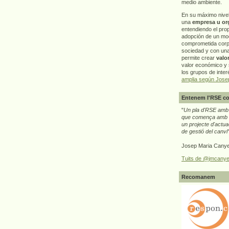
medio ambiente.
En su máximo nive
una
empresa u or
entendiendo el pro
adopción de un mo
comprometida corp
sociedad y con un
permite crear
valo
valor económico y s
los grupos de interé
amplia según Jose
Entenem l'RSE co
"
Un pla d'RSE amb g
que comença amb e
un projecte d'actua
de gestió del canvi
Josep Maria Canye
Tuits de @jmcanye
Recomanem