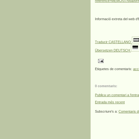
reference=MEMO/07/66&fo
Informació extreta del web
Traducir CASTELLANO
Übersetzen DEUTSCH
Etiquetes de comentaris:
acci
0 comentaris:
Publica un comentari a l'entr
Entrada més recent
Subscriure's a:
Comentaris d