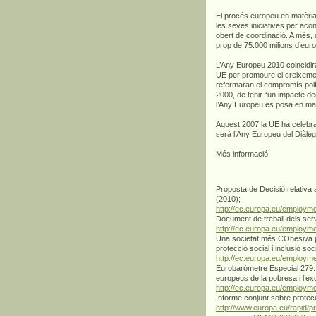
El procés europeu en matèria
les seves iniciatives per aco
obert de coordinació. A més, 
prop de 75.000 milions d’euros
L’Any Europeu 2010 coincidir
UE per promoure el creixemen
refermaran el compromís polít
2000, de tenir “un impacte dec
l’Any Europeu es posa en mar
Aquest 2007 la UE ha celebrat
serà l’Any Europeu del Diàleg 
Més informació
Proposta de Decisió relativa a
(2010);
http://ec.europa.eu/employm
Document de treball dels serv
http://ec.europa.eu/employm
Una societat més COhesiva p
protecció social i inclusió soci
http://ec.europa.eu/employme
Eurobaròmetre Especial 279.
europeus de la pobresa i l’ex
http://ec.europa.eu/employme
Informe conjunt sobre protecci
http://www.europa.eu/rapid/