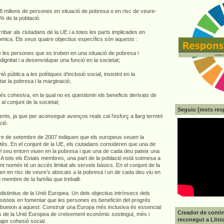
8 milions de persones en situació de pobresa o en risc de veure-
6% de la població.
ibar als ciutadans de la UE i a totes les parts implicades en
onòmica. Els seus quatre objectius específics són aquests :
e les persones que es troben en una situació de pobresa i
dignitat i a desenvolupar una funció en la societat;
ió pública a les polítiques d’inclusió social, insistint en la
tar la pobresa i la marginació;
s cohesiva, en la qual no es qüestionin els beneficis derivats de
al conjunt de la societat;
Seguiu [mots res
nts, ja que per aconseguir avenços reals cal l’esforç a llarg termini
ció.
e de setembre de 2007 indiquen que els europeus veuen la
s. En el conjunt de la UE, els ciutadans consideren que una de
 seu entorn viuen en la pobresa i que una de cada deu pateix una
 A tots els Estats membres, una part de la població està sotmesa a
vint només té un accés limitat als serveis bàsics. En el conjunt de la
en en risc de veure’s abocats a la pobresa i un de cada deu viu en
p membre de la família que treballi.
s distintius de la Unió Europea. Un dels objectius intrínsecs dels
isteix en fomentar que les persones es beneficiïn del progrés
ribueixin a aquest. Construir una Europa més inclusiva és essencial
Creador de contin
us de la Unió Europea de creixement econòmic sostingut, més i
reconegut a Llist
major cohesió social.