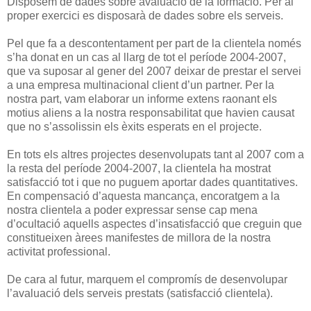
Disposem de dades sobre avaluació de la formació. Per al
proper exercici es disposarà de dades sobre els serveis.
Pel que fa a descontentament per part de la clientela només
s’ha donat en un cas al llarg de tot el període 2004-2007,
que va suposar al gener del 2007 deixar de prestar el servei
a una empresa multinacional client d’un partner. Per la
nostra part, vam elaborar un informe extens raonant els
motius aliens a la nostra responsabilitat que havien causat
que no s’assolissin els èxits esperats en el projecte.
En tots els altres projectes desenvolupats tant al 2007 com a
la resta del període 2004-2007, la clientela ha mostrat
satisfacció tot i que no puguem aportar dades quantitatives.
En compensació d’aquesta mancança, encoratgem a la
nostra clientela a poder expressar sense cap mena
d’ocultació aquells aspectes d’insatisfacció que creguin que
constitueixen àrees manifestes de millora de la nostra
activitat professional.
De cara al futur, marquem el compromís de desenvolupar
l’avaluació dels serveis prestats (satisfacció clientela).