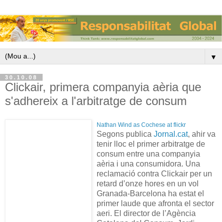
▼
30.10.08
Clickair, primera companyia aèria que
s'adhereix a l'arbitratge de consum
Nathan Wind as Cochese at flickr
Segons publica
Jornal.cat
, ahir va
tenir lloc el primer arbitratge de
consum entre una companyia
aèria i una consumidora. Una
reclamació contra Clickair per un
retard d’onze hores en un vol
Granada-Barcelona ha estat el
primer laude que afronta el sector
aeri. El director de l’Agència