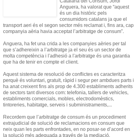
Catalana del Consum, Jordi
Anguera, ha valorat que “aquest
és un dia històric pels
consumidors catalans ja que el
transport aeri és el segon sector més reclamat i, fins ara, cap
companyia aèria havia acceptat l’arbitratge de consum”.
Anguera, ha fet una crida a les companyies aèries per tal
que s’adhereixin a l’arbitratge ja el seu és un sector de
molta competència i l'adhesió a l'arbitratge és una garantia
que ha de tenir en compte el client.
Aquest sistema de resolució de conflictes es caracteritza
perquè és voluntari, gratuït, ràpid i segur per ambdues parts i
ha anat creixent fins als prop de 4.300 establiments adherits
de sectors tant diversos com: telefonia, tallers de vehicles,
establiments comercials, mobles, electrodomèstics,
tintoreries, habitatge, serveis i subministraments,...
Recordem que l’arbitratge de consum és un procediment
extrajudicial de solució de reclamacions en consum que
neix quan les parts enfrontades, en no posar-se d’acord en
la solució més adequada a través de la mediació,