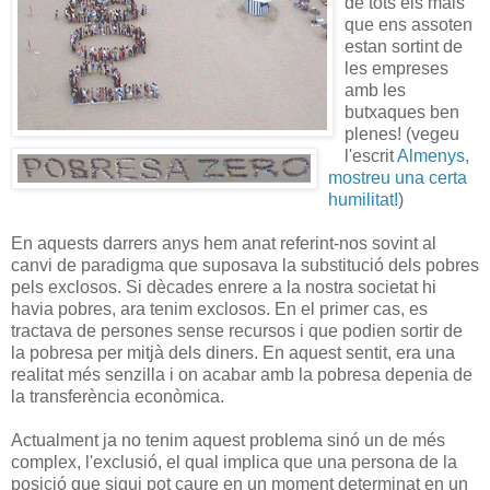
de tots els mals
que ens assoten
estan sortint de
les empreses
amb les
butxaques ben
plenes! (vegeu
l'escrit
Almenys,
mostreu una certa
humilitat!
)
En aquests darrers anys hem anat referint-nos sovint al
canvi de paradigma que suposava la substitució dels pobres
pels exclosos. Si dècades enrere a la nostra societat hi
havia pobres, ara tenim exclosos. En el primer cas, es
tractava de persones sense recursos i que podien sortir de
la pobresa per mitjà dels diners. En aquest sentit, era una
realitat més senzilla i on acabar amb la pobresa depenia de
la transferència econòmica.
Actualment ja no tenim aquest problema sinó un de més
complex, l'exclusió, el qual implica que una persona de la
posició que sigui pot caure en un moment determinat en un