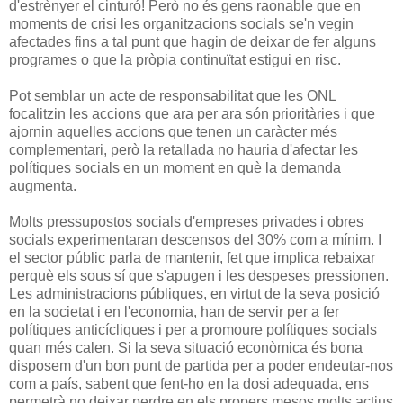
d'estrènyer el cinturó! Però no és gens raonable que en
moments de crisi les organitzacions socials se'n vegin
afectades fins a tal punt que hagin de deixar de fer alguns
programes o que la pròpia continuïtat estigui en risc.
Pot semblar un acte de responsabilitat que les ONL
focalitzin les accions que ara per ara són prioritàries i que
ajornin aquelles accions que tenen un caràcter més
complementari, però la retallada no hauria d'afectar les
polítiques socials en un moment en què la demanda
augmenta.
Molts pressupostos socials d'empreses privades i obres
socials experimentaran descensos del 30% com a mínim. I
el sector públic parla de mantenir, fet que implica rebaixar
perquè els sous sí que s'apugen i les despeses pressionen.
Les administracions públiques, en virtut de la seva posició
en la societat i en l'economia, han de servir per a fer
polítiques anticícliques i per a promoure polítiques socials
quan més calen. Si la seva situació econòmica és bona
disposem d'un bon punt de partida per a poder endeutar-nos
com a país, sabent que fent-ho en la dosi adequada, ens
permetrà no deixar perdre en els propers mesos molts actius