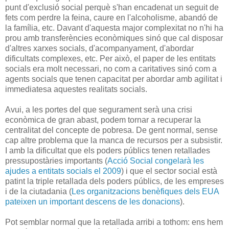
punt d'exclusió social perquè s'han encadenat un seguit de
fets com perdre la feina, caure en l'alcoholisme, abandó de
la família, etc. Davant d'aquesta major complexitat no n'hi ha
prou amb transferències econòmiques sinó que cal disposar
d'altres xarxes socials, d'acompanyament, d'abordar
dificultats complexes, etc. Per això, el paper de les entitats
socials era molt necessari, no com a caritatives sinó com a
agents socials que tenen capacitat per abordar amb agilitat i
immediatesa aquestes realitats socials.
Avui, a les portes del que segurament serà una crisi
econòmica de gran abast, podem tornar a recuperar la
centralitat del concepte de pobresa. De gent normal, sense
cap altre problema que la manca de recursos per a subsistir.
I amb la dificultat que els poders públics tenen retallades
pressupostàries importants (
Acció Social congelarà les
ajudes a entitats socials el 2009
) i que el sector social està
patint la triple retallada dels poders públics, de les empreses
i de la ciutadania (
Les organitzacions benèfiques dels EUA
pateixen un important descens de les donacions
).
Pot semblar normal que la retallada arribi a tothom: ens hem