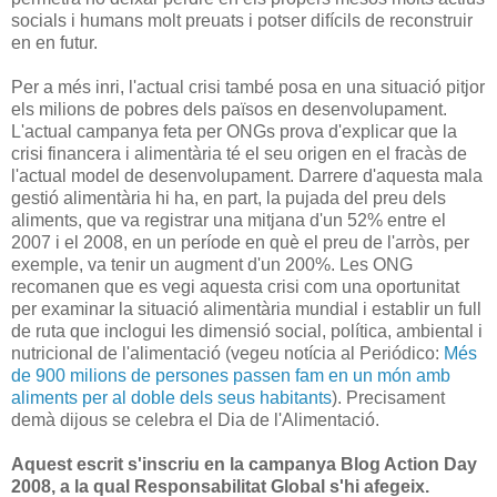
socials i humans molt preuats i potser difícils de reconstruir
en en futur.
Per a més inri, l'actual crisi també posa en una situació pitjor
els milions de pobres dels països en desenvolupament.
L'actual campanya feta per ONGs prova d'explicar que la
crisi financera i alimentària té el seu origen en el fracàs de
l'actual model de desenvolupament. Darrere d'aquesta mala
gestió alimentària hi ha, en part, la pujada del preu dels
aliments, que va registrar una mitjana d'un 52% entre el
2007 i el 2008, en un període en què el preu de l'arròs, per
exemple, va tenir un augment d'un 200%. Les ONG
recomanen que es vegi aquesta crisi com una oportunitat
per examinar la situació alimentària mundial i establir un full
de ruta que inclogui les dimensió social, política, ambiental i
nutricional de l'alimentació (vegeu notícia al Periódico:
Més
de 900 milions de persones passen fam en un món amb
aliments per al doble dels seus habitants
). Precisament
demà dijous se celebra el Dia de l'Alimentació.
Aquest escrit s'inscriu en la campanya Blog Action Day
2008, a la qual Responsabilitat Global s'hi afegeix.