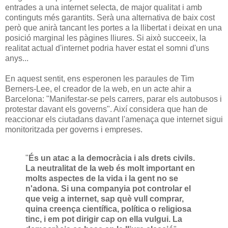
entrades a una internet selecta, de major qualitat i amb
continguts més garantits. Serà una alternativa de baix cost
però que anirà tancant les portes a la llibertat i deixat en una
posició marginal les pàgines lliures. Si això succeeix, la
realitat actual d'internet podria haver estat el somni d'uns
anys...
En aquest sentit, ens esperonen les paraules de Tim
Berners-Lee, el creador de la web, en un acte ahir a
Barcelona: "Manifestar-se pels carrers, parar els autobusos i
protestar davant els governs". Així considera que han de
reaccionar els ciutadans davant l'amenaça que internet sigui
monitoritzada per governs i empreses.
"
És un atac a la democràcia i als drets civils.
La neutralitat de la web és molt important en
molts aspectes de la vida i la gent no se
n'adona. Si una companyia pot controlar el
que veig a internet, sap què vull comprar,
quina creença científica, política o religiosa
tinc, i em pot dirigir cap on ella vulgui. La