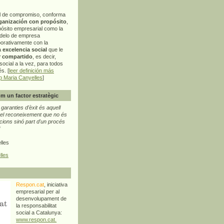
l de compromiso, conforma
ganización con propósito
,
pósito empresarial como la
delo de empresa
orativamente con la
a
excelencia social
que le
r compartido
, es decir,
ocial a la vez, para todos
s. [
leer definición más
p Maria Canyelles
]
m un factor estratègic
aranties d'èxit és aquell
l reconeixement que no és
cions sinó part d'un procés
"
lles
lles
Respon.cat
, iniciativa
empresarial per al
desenvolupament de
la responsabilitat
social a Catalunya:
www.respon.cat.