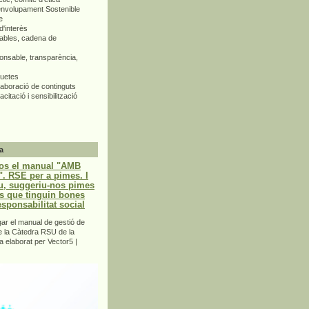
envolupament Sostenible
e
d'interès
bles, cadena de
nsable, transparència,
quetes
aboració de continguts
citació i sensibilització
a
os el manual "AMB
 RSE per a pimes. I
u, suggeriu-nos pimes
s que tinguin bones
esponsabilitat social
r el manual de gestió de
e la Càtedra RSU de la
a elaborat per Vector5 |