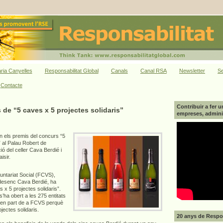
ria Canyelles
Responsabilitat Global
Canals
Canal RSA
Newsletter
Se
Contacte
Contribuir a fer u
 de “5 caves x 5 projectes solidaris”
empreses, adminis
an els premis del concurs “5
” al Palau Robert de
ió del celler Cava Berdié i
isir.
untariat Social (FCVS),
edesenc Cava Berdié, ha
 x 5 projectes solidaris”.
s’ha obert a les 275 entitats
rmen part de a FCVS perquè
jectes solidaris.
20 anys de Respon