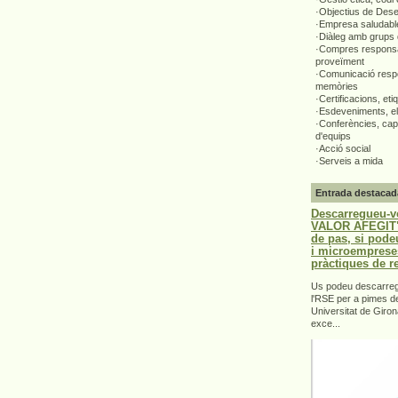
·Objectius de Des
·Empresa saludabl
·Diàleg amb grups 
·Compres responsa
proveïment
·Comunicació respo
memòries
·Certificacions, eti
·Esdeveniments, el
·Conferències, capa
d'equips
·Acció social
·Serveis a mida
Entrada destacad
Descarregueu-v
VALOR AFEGIT".
de pas, si pode
i microemprese
pràctiques de r
Us podeu descarrega
l'RSE per a pimes d
Universitat de Giron
exce...