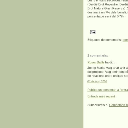
Les 5 entitats escollides reb
(Berdié Brut Rupestre, Berdi
Brut Nature Gran Reserva). Si 
destinarà un 7% dels beneficis
percentatge serà del 0’7%.
Etiquetes de comentaris:
com
1 comentaris:
Roser Batlle
ha dit...
Josep Maria, vaig anar ahir a 
del projecte. Vaig tenir ben 
de relacions entre entitats so
04 de juny, 2010
Publica un comentari a l'entr
Entrada més recent
Subscriure's a:
Comentaris d