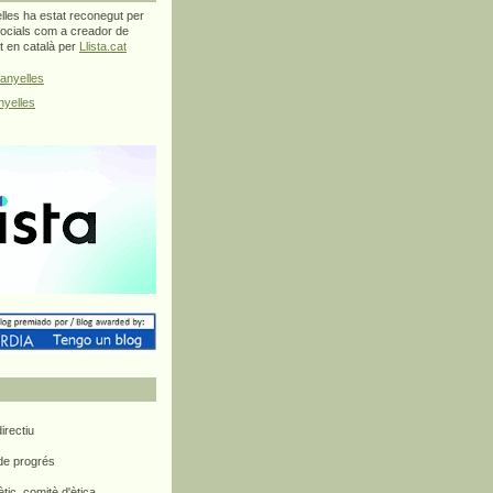
les ha estat reconegut per
ocials com a creador de
at en català per
Llista.cat
anyelles
yelles
rectiu
 de progrés
ètic, comitè d'ètica