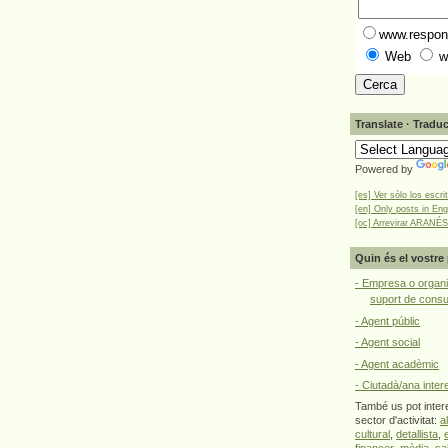
www.respons
Web
w
Translate · Traduc
Powered by
[es] Ver sólo los escri
[en] Only posts in Eng
[oc] Arrevirar ARANÉS
Quin és el vostre 
- Empresa o organi
suport de cons
- Agent públic
- Agent social
- Agent acadèmic
- Ciutadà/ana inter
També us pot intere
sector d'activitat:
a
cultural
,
detallista
,
financer
,
mèdia
,
sa