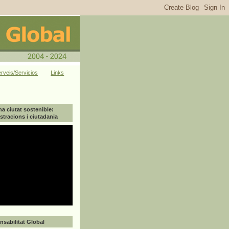
rveis/Servicios
Links
na ciutat sostenible:
tracions i ciutadania
sabilitat Global