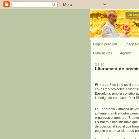
Pàgina principal
Josep Ma
Publicacions
Agenda
3.6.10
Lliurament de premis
El proper 3 de juny es lliurar
caves x 5 projectes solidaris
Barcelona, amb la col·laborac
la botiga de xocolates Petit Pla
La Federació Catalana de Vol
juntament amb el celler pen
organitzat el concurs “5 caves
Es tracta d’una iniciativa que 
de voluntariat social que fo
puguin presentar els seus pro