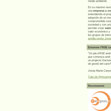
medio ambiente.
En su máximo nive
una
empresa u or
entendiendo el pro
adopción de un mo
comprometida corp
sociedad y con un
permite crear
valo
valor económico y s
los grupos de interé
amplia según Jose
Entenem l'RSE co
"
Un pla d'RSE amb g
que comença amb e
un projecte d'actua
de gestió del canvi
Josep Maria Canye
Tuits de @jmcanye
Recomanem