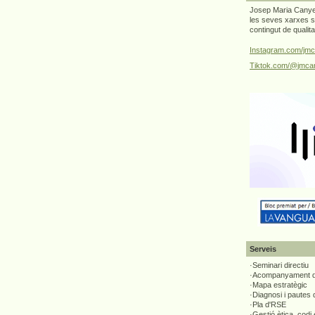
Josep Maria Canyel
les seves xarxes s
contingut de qualit
Instagram.com/jmc
Tiktok.com/@jmcan
Serveis
·Seminari directiu
·Acompanyament di
·Mapa estratègic
·Diagnosi i pautes
·Pla d'RSE
·Gestió ètica, codi 