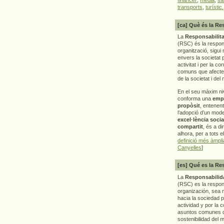
transports
,
turístic.
[ca] Què és la Re
La
Responsabilita
(RSC) és la respon
organització, sigui 
envers la societat 
activitat i per la co
comuns que afecten 
de la societat i del
En el seu màxim ni
conforma una
emp
propòsit
, entenen
l’adopció d’un mod
excel·lència socia
compartit
, és a di
alhora, per a tots e
definició més àmpl
Canyelles
]
[es] Qué es la Re
La
Responsabilida
(RSC) es la respo
organización, sea m
hacia la sociedad 
actividad y por la 
asuntos comunes q
sostenibilidad del 