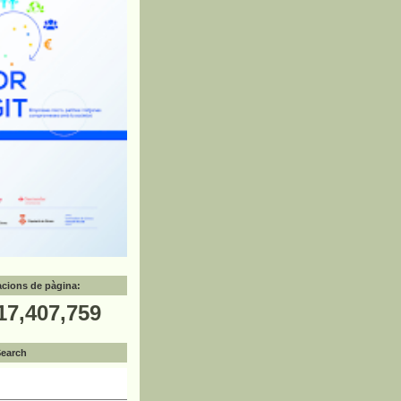
zacions de pàgina:
17,407,759
Search