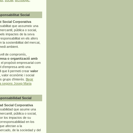
sponsabilitat Social
t Social Corporativa
sabilitat que assumeix una
mercantil, pública o social,
pels impactes de la seva
rresponsabilitat en els afers
la sostenibilitat del mercat,
 medi ambient.
vell de compromís,
resa o organització amb
t el propòsit empresarial com
el d’empresa amb una
l
que li permeti crear
valor
r, valor econòmic i social
ls grups d’interès. [
llegir
ia segons Josep Maria
sponsabilidad Social
d Social Corporativa
nsabilidad que asume una
ercantil, pública o social,
por los impactos de su
corresponsabilidad en los
ue afectan a la
mercado, de la sociedad y del