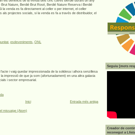
ran els beneficis de la venda dels cinc caves Berdié durant un any
é Brut Nature, Berdié Brut Rosé, Berdié Nature Reserva i Berdié
la venda es fa directament al celler o per internet, el celler
 als projectes socials, si la venda es fa a través de distribuidor, el
unitat
,
esdeveniments
,
ONL
Seguiu [mots res
l'acte i vaig quedar impressionada de la solidesa i alhora senzillesa
bé la impressió de que ja som (afortunadament) en una altra galaxia
cials i sector empresarial.
ada
Inici
Entrada més antiga
el missatge (Atom)
Creador de contin
reconegut a Llist