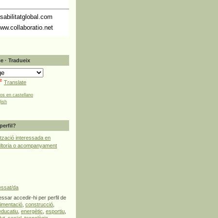
abilitatglobal.com
ww.collaboratio.net
e · Tradueix
Translate
tos en castellano
lish
perfil?
tzació interessada en
ultoria o acompanyament
essat/da
ssar accedir-hi per perfil de
limentació
,
construcció
,
educatiu
,
energètic
,
esportiu
,
lut
,
social
,
tecnològic
,