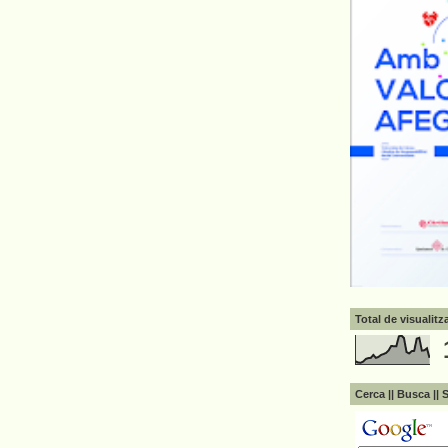
Total de visualit
Cerca || Busca || 