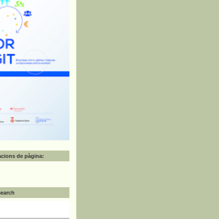
zacions de pàgina:
Search