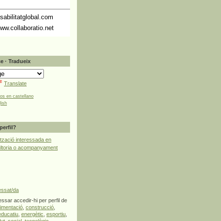
abilitatglobal.com
ww.collaboratio.net
e · Tradueix
Translate
tos en castellano
lish
perfil?
tzació interessada en
ultoria o acompanyament
essat/da
ssar accedir-hi per perfil de
limentació
,
construcció
,
educatiu
,
energètic
,
esportiu
,
lut
,
social
,
tecnològic
,