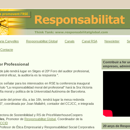
ria Canyelles
Responsabilitat Global
Canals
Canal RSA
Newsletter
Se
Contacte
Contribuir a fer u
or Professional
empreses, adminis
e julio tendrá lugar en Sitges el 20º Foro del auditor profesional,
trol eficaz, la auditoría es la respuesta ".
 señalar para los interesados en RSE la conferencia inaugural
título "La responsabilidad moral del profesional" hará la Sra.Victoria
fía moral y política de la Universidad Autónoma de Barcelona.
tarde del primer día, a las 16h, tendrá lugar la mesa redonda
RS", coordinada por Joan Mallafré, contador del CCJCC, e integrada
rectora de Sostenibilidad y RS de PriceWaterhouseCoopers
les
, Promotor de
Responsabilitat Global
, Coordinador de la
CCID
20 anys de Respon
Profesor de Ética Empresarial y Responsabilidad Social Corporativa