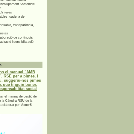
envolupament Sostenible
e
d'interès
bles, cadena de
nsable, transparència,
quetes
aboració de continguts
citació i sensibilització
a
os el manual "AMB
 RSE per a pimes. I
u, suggeriu-nos pimes
s que tinguin bones
esponsabilitat social
r el manual de gestió de
e la Càtedra RSU de la
a elaborat per Vector5 |