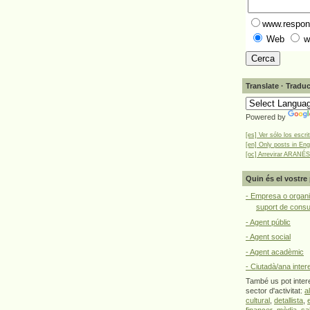
www.respons
Web
w
Translate · Traduc
Powered by
[es] Ver sólo los escri
[en] Only posts in Eng
[oc] Arrevirar ARANÉS
Quin és el vostre 
- Empresa o organi
suport de cons
- Agent públic
- Agent social
- Agent acadèmic
- Ciutadà/ana inter
També us pot intere
sector d'activitat:
a
cultural
,
detallista
,
financer
,
mèdia
,
sa