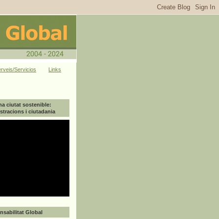
rveis/Servicios
Links
na ciutat sostenible:
tracions i ciutadania
sabilitat Global