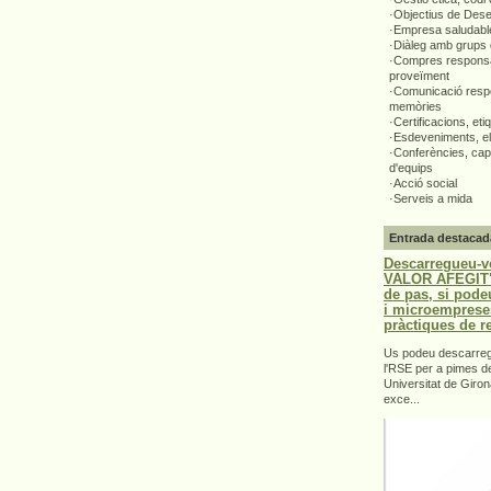
·Objectius de Des
·Empresa saludabl
·Diàleg amb grups 
·Compres responsa
proveïment
·Comunicació respo
memòries
·Certificacions, eti
·Esdeveniments, el
·Conferències, capa
d'equips
·Acció social
·Serveis a mida
Entrada destacad
Descarregueu-v
VALOR AFEGIT".
de pas, si pode
i microemprese
pràctiques de r
Us podeu descarrega
l'RSE per a pimes d
Universitat de Giron
exce...