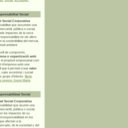
sponsabilitat Social
t Social Corporativa
sabilitat que assumeix una
mercantil, pública o social,
pels impactes de la seva
rresponsabilitat en els afers
la sostenibilitat del mercat,
 medi ambient.
vell de compromís,
resa o organització amb
t el propòsit empresarial com
el d’empresa amb una
l
que li permeti crear
valor
r, valor econòmic i social
ls grups d’interès. [
llegir
ia segons Josep Maria
sponsabilidad Social
d Social Corporativa
nsabilidad que asume una
ercantil, pública o social,
por los impactos de su
corresponsabilidad en los
ue afectan a la
mercado, de la sociedad y del