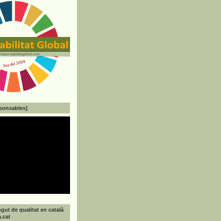
ponsables]
gut de qualitat en català
a.cat