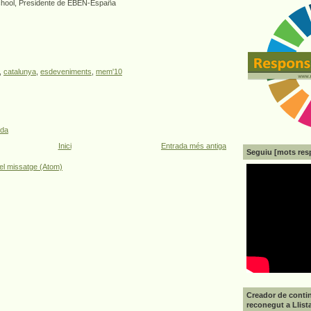
chool, Presidente de EBEN-España
,
catalunya
,
esdeveniments
,
mem'10
ada
Inici
Entrada més antiga
Seguiu [mots res
el missatge (Atom)
Creador de contin
reconegut a Llist