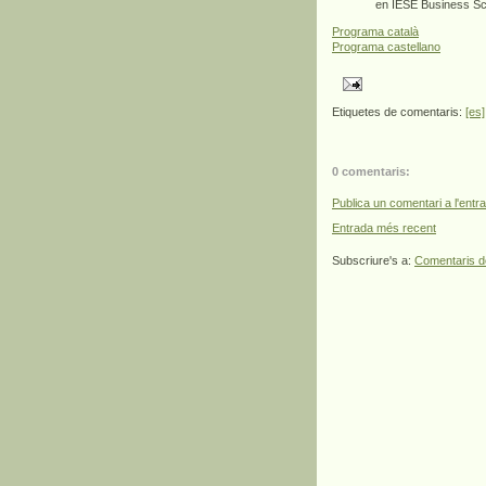
en IESE Business S
Programa català
Programa castellano
Etiquetes de comentaris:
[es]
0 comentaris:
Publica un comentari a l'entr
Entrada més recent
Subscriure's a:
Comentaris d