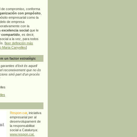
l de compromiso, conforma
ganización con propósito
,
pósito empresarial como la
delo de empresa
orativamente con la
a
excelencia social
que le
r compartido
, es decir,
ocial a la vez, para todos
s. [
leer definición más
p Maria Canyelles
]
m un factor estratègic
aranties d'èxit és aquell
l reconeixement que no és
cions sinó part d'un procés
"
lles
lles
Respon.cat
, iniciativa
empresarial per al
desenvolupament de
la responsabilitat
social a Catalunya:
www.respon.cat.