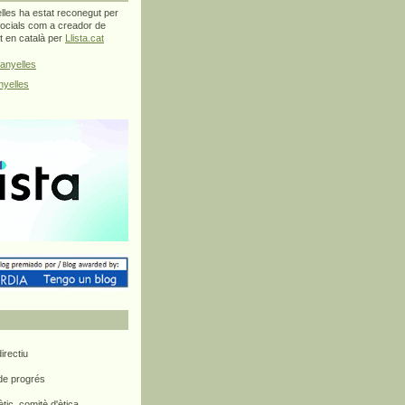
les ha estat reconegut per
ocials com a creador de
at en català per
Llista.cat
anyelles
yelles
rectiu
 de progrés
ètic, comitè d'ètica