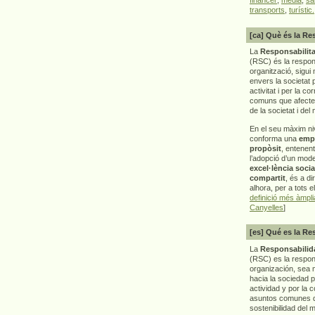
transports
,
turístic.
[ca] Què és la Re
La
Responsabilita
(RSC) és la respon
organització, sigui 
envers la societat 
activitat i per la co
comuns que afecten 
de la societat i del
En el seu màxim ni
conforma una
emp
propòsit
, entenen
l’adopció d’un mod
excel·lència socia
compartit
, és a di
alhora, per a tots e
definició més àmpl
Canyelles
]
[es] Qué es la Re
La
Responsabilida
(RSC) es la respo
organización, sea m
hacia la sociedad 
actividad y por la 
asuntos comunes q
sostenibilidad del 