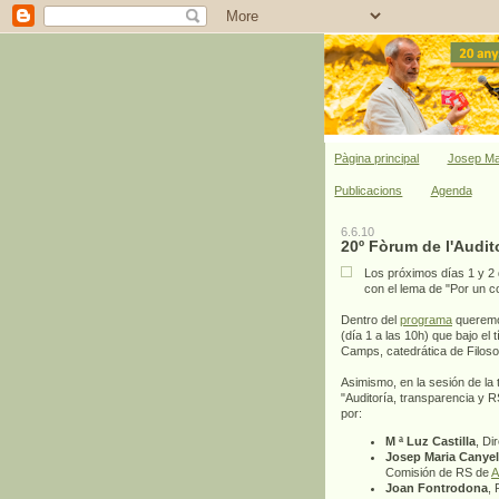
Pàgina principal
Josep Ma
Publicacions
Agenda
6.6.10
20º Fòrum de l'Audit
Los próximos días 1 y 2 d
con el lema de "Por un con
Dentro del
programa
queremos
(día 1 a las 10h) que bajo el 
Camps, catedrática de Filoso
Asimismo, en la sesión de la 
"Auditoría, transparencia y 
por:
M ª Luz Castilla
, Di
Josep Maria Canyel
Comisión de RS de
A
Joan Fontrodona
, 