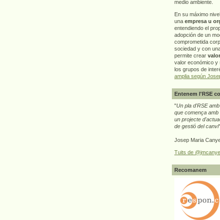
medio ambiente.
En su máximo nive
una
empresa u or
entendiendo el pro
adopción de un mo
comprometida corp
sociedad y con un
permite crear
valo
valor económico y s
los grupos de interé
amplia según Jose
Entenem l'RSE co
"
Un pla d'RSE amb g
que comença amb e
un projecte d'actua
de gestió del canvi
Josep Maria Canye
Tuits de @jmcanye
Recomanem