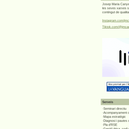
Josep Maria Canyel
les seves xarxes s
contingut de qualit
Instagram.com/jmc
Tiktok.com/@jmcan
Serveis
·Seminari directiu
·Acompanyament di
·Mapa estratègic
·Diagnosi i pautes
·Pla d'RSE
·Gestió ètica, codi 