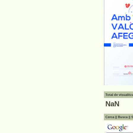
Total de visualit
NaN
Cerca || Busca || 