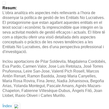
Resum:
L'obra analitza els aspectes més rellevants a l'hora de
dissenyar la política de gestió de les Entitats No Lucratives.
El protagonisme que estan agafant aquestes entitats en el
teixit social i econòmic fa imprescindible que integrin en la
seva activitat models de gestió eficaços i actuals. El llibre té
com a objectiu oferir una visió detallada dels aspectes
conceptuals o pràctics de les noves tendències a les
Entitats No Lucratives, des d'una perspectiva professional i
d'investigació.
Inclou aportacions de Pilar Soldevila, Magdalena Cordobés,
Eva Pardo, Carmen Valor, Jose Luis Retolaza, José Torres
Pruñonosa, Leire San-Jose, Valentí Pich Rosell, Marcos
Antón Renart, Ramon Bastida, Josep Maria Canyelles,
Maria Rosa Rovira, Fina Jerez, Nadia Johanisova, Begoña
Arias, Yolanda Montegut, Pascale Amans, Agnès Mazars-
Chapelon, Fabienne Villesèque-Dubus, Àngels Fitó, Joan
Llobet, Iñaxio Oliveri i Carles Murillo.
Índex