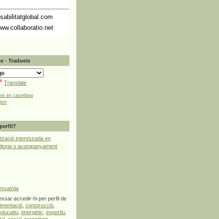
abilitatglobal.com
ww.collaboratio.net
e · Tradueix
Translate
tos en castellano
lish
perfil?
tzació interessada en
ultoria o acompanyament
essat/da
ssar accedir-hi per perfil de
limentació
,
construcció
,
educatiu
,
energètic
,
esportiu
,
lut
,
social
,
tecnològic
,