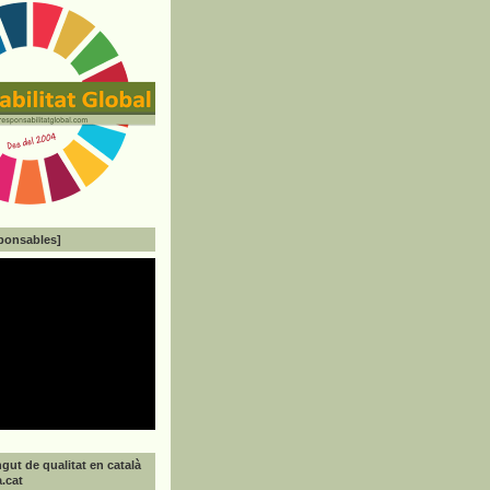
ponsables]
gut de qualitat en català
a.cat