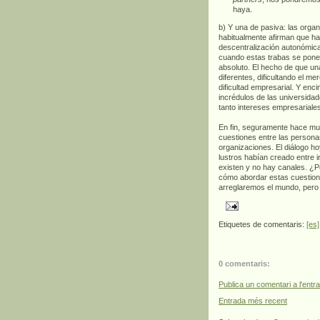
haya.
b) Y una de pasiva: las orga
habitualmente afirman que hay
descentralización autonómic
cuando estas trabas se ponen
absoluto. El hecho de que un
diferentes, dificultando el m
dificultad empresarial. Y en
incrédulos de las universida
tanto intereses empresariales
En fin, seguramente hace m
cuestiones entre las person
organizaciones. El diálogo ho
lustros habían creado entre i
existen y no hay canales. ¿P
cómo abordar estas cuestion
arreglaremos el mundo, pero
Etiquetes de comentaris:
[es]
0 comentaris:
Publica un comentari a l'entr
Entrada més recent