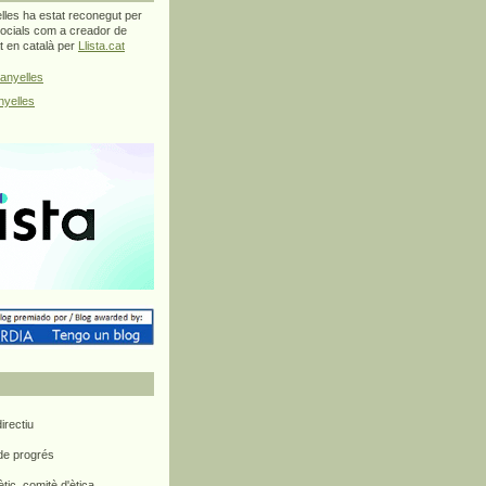
les ha estat reconegut per
ocials com a creador de
at en català per
Llista.cat
anyelles
yelles
rectiu
 de progrés
ètic, comitè d'ètica