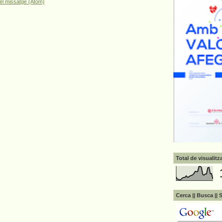
el missatge (Atom)
Total de visualit
Cerca || Busca || 