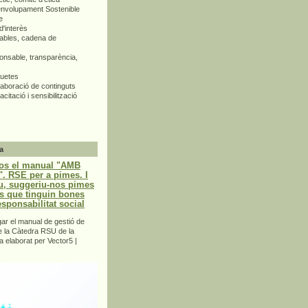
envolupament Sostenible
e
d'interès
bles, cadena de
nsable, transparència,
quetes
aboració de continguts
citació i sensibilització
a
os el manual "AMB
 RSE per a pimes. I
u, suggeriu-nos pimes
s que tinguin bones
esponsabilitat social
r el manual de gestió de
e la Càtedra RSU de la
a elaborat per Vector5 |