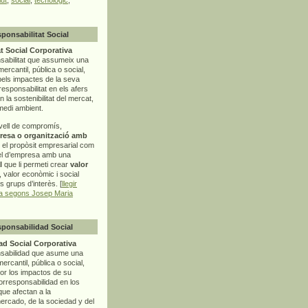
sponsabilitat Social
t Social Corporativa
sabilitat que assumeix una
mercantil, pública o social,
pels impactes de la seva
rresponsabilitat en els afers
la sostenibilitat del mercat,
 medi ambient.
vell de compromís,
resa o organització amb
t el propòsit empresarial com
el d’empresa amb una
l
que li permeti crear
valor
r, valor econòmic i social
ls grups d’interès. [
llegir
ia segons Josep Maria
sponsabilidad Social
d Social Corporativa
nsabilidad que asume una
ercantil, pública o social,
por los impactos de su
corresponsabilidad en los
ue afectan a la
mercado, de la sociedad y del