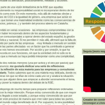
nsable su afectación, posicionamiento, medidas y acciones.
parte de una visión limitadísima de la RSE que aquellas
tionando su responsabilidad social no incorporaran dentro de los
to como este. En este momento, más allá de materias obvias y
nes de CO2 o la igualdad de género, una empresa que actúe en
 que toman una materialidad evidente como las consecuencias de
ucios, pobreza...) y también del proceso abierto en Cataluña.
fendido en varias ocasiones- las empresas comprometidas con la
 haber incorporado dentro de los aspectos fundamentales y
son consustanciales a operar dentro del estado español, la gestión
üística y nacional. Si me permiten ir más allá, afirmaré que la falta de
tido por parte de las empresas -muy limitada o menudo en sentido
de las partes afectadas- es un factor que ha contribuido a generar
ue nos hemos encontrado. Por acción y por omisión, lo que ha
Seguiu [mots res
exceda en sus funciones, sin que la sociedad civil no sólo no le
o que a menudo se haya podido interpretar como una complicidad.
 dos noticias menores (una por activa y el otro por pasiva) que
 anuncio:
me gustaría dedicar una serie de reflexiones
la reflexión de esta materia para las empresas y consultoras
darlo
. Todos sabemos que es una materia muy delicada, donde es
cnicas sin que se tiñan de cómo cada uno ve y analiza la situación.
reo que alguien tiene que empezar a abordar serenamente el tema,
 y poner la materia dentro del debate de la RSE.
 dispongo de mucho tiempo para preparar reflexiones ordenadas.
 con la mejor intención. Porque estoy convencido de que con mayor
s llegado a este estadio, y porque estoy convencido de que por
r este proceso de manera que cree valor para todas las partes,
Creador de contin
l mundo salga beneficiado de él. Por supuesto, la otra posibilidad
reconegut a Llist