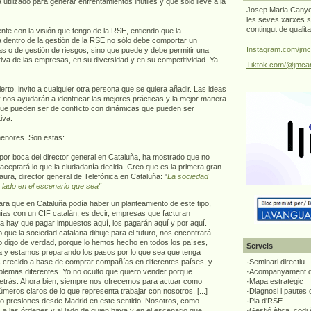
utilizado para generar enfrentamientos inútiles y que sólo lleve a la
Josep Maria Canyel
les seves xarxes s
contingut de qualit
te con la visión que tengo de la RSE, entiendo que la
a dentro de la gestión de la RSE no sólo debe comportar un
Instagram.com/jmc
cas o de gestión de riesgos, sino que puede y debe permitir una
tiva de las empresas, en su diversidad y en su competitividad. Ya
Tiktok.com/@jmcan
erto, invito a cualquier otra persona que se quiera añadir. Las ideas
 nos ayudarán a identificar las mejores prácticas y la mejor manera
 que pueden ser de conflicto con dinámicas que pueden ser
iva.
menores. Son estas:
 por boca del director general en Cataluña, ha mostrado que no
ue aceptará lo que la ciudadanía decida. Creo que es la primera gran
ura, director general de Telefónica en Cataluña: "
La sociedad
 lado en el escenario que sea"
ra que en Cataluña podía haber un planteamiento de este tipo,
as con un CIF catalán, es decir, empresas que facturan
ía hay que pagar impuestos aquí, los pagarán aquí y por aquí.
 que la sociedad catalana dibuje para el futuro, nos encontrará
 lo digo de verdad, porque lo hemos hecho en todos los países,
Serveis
a y estamos preparando los pasos por lo que sea que tenga
 crecido a base de comprar compañías en diferentes países, y
·Seminari directiu
blemas diferentes. Yo no oculto que quiero vender porque
·Acompanyament di
detrás. Ahora bien, siempre nos ofrecemos para actuar como
·Mapa estratègic
meros claros de lo que representa trabajar con nosotros. [...]
·Diagnosi i pautes
o presiones desde Madrid en este sentido. Nosotros, como
·Pla d'RSE
a las órdenes y al lado de quien haya y en el escenario que
·Gestió ètica, codi 