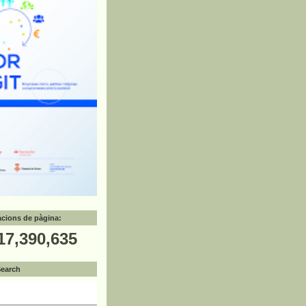
zacions de pàgina:
17,390,635
Search