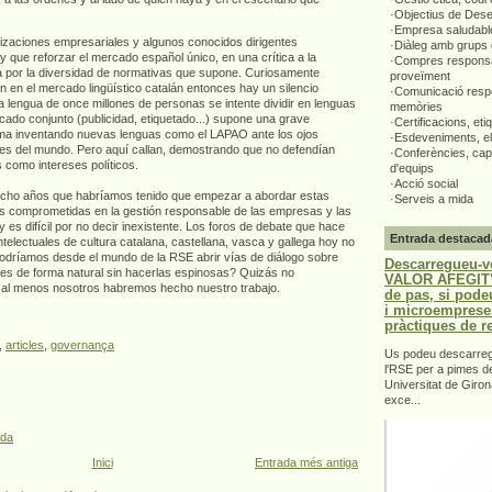
·Objectius de Des
·Empresa saludabl
nizaciones empresariales y algunos conocidos dirigentes
·Diàleg amb grups 
 que reforzar el mercado español único, en una crítica a la
·Compres responsa
a por la diversidad de normativas que supone. Curiosamente
proveïment
 en el mercado lingüístico catalán entonces hay un silencio
·Comunicació respo
a lengua de once millones de personas se intente dividir en lenguas
memòries
ercado conjunto (publicidad, etiquetado...) supone una grave
·Certificacions, eti
cima inventando nuevas lenguas como el LAPAO ante los ojos
·Esdeveniments, el
des del mundo. Pero aquí callan, demostrando que no defendían
·Conferències, capa
 como intereses políticos.
d'equips
·Acció social
ucho años que habríamos tenido que empezar a abordar estas
·Serveis a mida
as comprometidas en la gestión responsable de las empresas y las
y es difícil por no decir inexistente. Los foros de debate que hace
Entrada destacad
ntelectuales de cultura catalana, castellana, vasca y gallega hoy no
odríamos desde el mundo de la RSE abrir vías de diálogo sobre
Descarregueu-v
es de forma natural sin hacerlas espinosas? Quizás no
VALOR AFEGIT".
 al menos nosotros habremos hecho nuestro trabajo.
de pas, si pode
i microemprese
pràctiques de r
,
articles
,
governança
Us podeu descarrega
l'RSE per a pimes d
Universitat de Giron
exce...
ada
Inici
Entrada més antiga