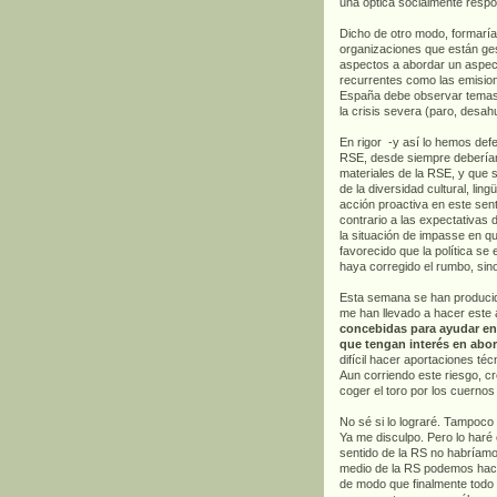
una óptica socialmente respo
Dicho de otro modo, formaría 
organizaciones que están ges
aspectos a abordar un aspec
recurrentes como las emisio
España debe observar temas
la crisis severa (paro, desah
En rigor -y así lo hemos de
RSE, desde siempre deberían
materiales de la RSE, y que 
de la diversidad cultural, ling
acción proactiva en este sen
contrario a las expectativas 
la situación de impasse en q
favorecido que la política se 
haya corregido el rumbo, sin
Esta semana se han producido
me han llevado a hacer este
concebidas para ayudar en 
que tengan interés en abor
difícil hacer aportaciones té
Aun corriendo este riesgo, c
coger el toro por los cuernos
No sé si lo lograré. Tampoco
Ya me disculpo. Pero lo haré
sentido de la RS no habríamo
medio de la RS podemos hace
de modo que finalmente todo e