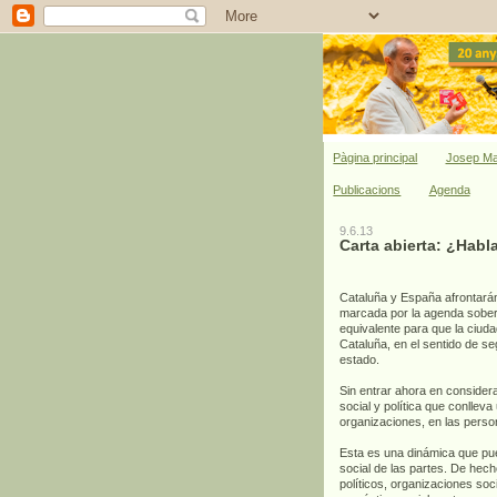
Pàgina principal
Josep Ma
Publicacions
Agenda
9.6.13
Carta abierta: ¿Habl
Cataluña y España afrontarán
marcada por la agenda sober
equivalente para que la ciuda
Cataluña, en el sentido de s
estado.
Sin entrar ahora en consider
social y política que conllev
organizaciones, en las person
Esta es una dinámica que pue
social de las partes. De hec
políticos, organizaciones soc