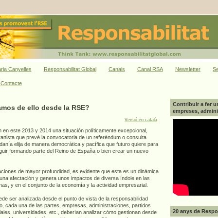
ria Canyelles
Responsabilitat Global
Canals
Canal RSA
Newsletter
Se
Contacte
Contribuir a fer u
amos de ello desde la RSE?
empreses, adminis
Versió en català
 en este 2013 y 2014 una situación políticamente excepcional,
anista que prevé la convocatoria de un referéndum o consulta
danía elija de manera democrática y pacífica que futuro quiere para
eguir formando parte del Reino de España o bien crear un nuevo
aciones de mayor profundidad, es evidente que esta es un dinámica
a una afectación y genera unos impactos de diversa índole en las
as, y en el conjunto de la economía y la actividad empresarial.
de ser analizada desde el punto de vista de la responsabilidad
ho, cada una de las partes, empresas, administraciones, partidos
20 anys de Respon
iales, universidades, etc., deberían analizar cómo gestionan desde