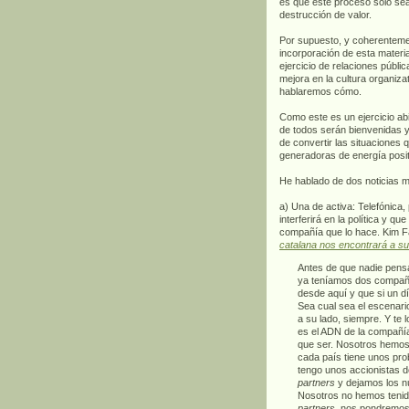
es que este proceso sólo sea 
destrucción de valor.
Por supuesto, y coherentemen
incorporación de esta materi
ejercicio de relaciones públi
mejora en la cultura organiza
hablaremos cómo.
Como este es un ejercicio abi
de todos serán bienvenidas y
de convertir las situaciones
generadoras de energía posit
He hablado de dos noticias 
a) Una de activa: Telefónica,
interferirá en la política y q
compañía que lo hace. Kim Fa
catalana nos encontrará a su
Antes de que nadie pensa
ya teníamos dos compañí
desde aquí y que si un d
Sea cual sea el escenario
a su lado, siempre. Y te
es el ADN de la compañí
que ser. Nosotros hemos
cada país tiene unos pro
tengo unos accionistas 
partners
y dejamos los nú
Nosotros no hemos tenid
partners
, nos pondremos 