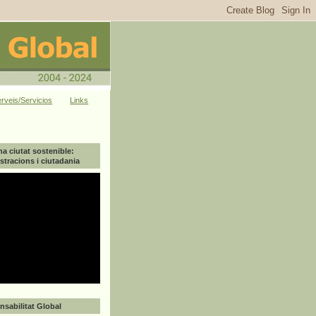
rveis/Servicios
Links
na ciutat sostenible:
tracions i ciutadania
sabilitat Global