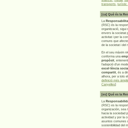
transports
,
turístic.
[ca] Què és la Re
La
Responsabilita
(RSC) és la respon
organització, sigui 
envers la societat 
activitat i per la co
comuns que afecten 
de la societat i del
En el seu màxim ni
conforma una
emp
propòsit
, entenen
l’adopció d’un mod
excel·lència socia
compartit
, és a di
alhora, per a tots e
definició més àmpl
Canyelles
]
[es] Qué es la Re
La
Responsabilida
(RSC) es la respo
organización, sea m
hacia la sociedad 
actividad y por la 
asuntos comunes q
sostenibilidad del 