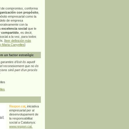
l de compromiso, conforma
ganización con propósito
,
pósito empresarial como la
delo de empresa
orativamente con la
a
excelencia social
que le
r compartido
, es decir,
ocial a la vez, para todos
s. [
leer definición más
p Maria Canyelles
]
m un factor estratègic
aranties d'èxit és aquell
l reconeixement que no és
cions sinó part d'un procés
"
lles
lles
Respon.cat
, iniciativa
empresarial per al
desenvolupament de
la responsabilitat
social a Catalunya:
www.respon.cat.