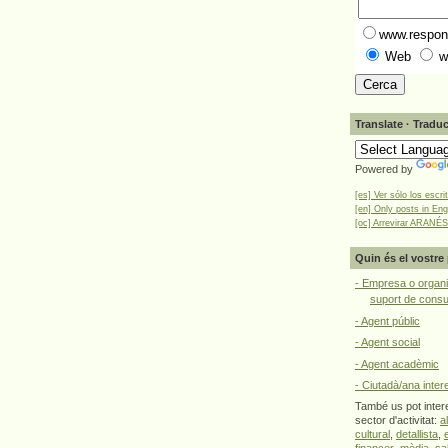
www.respons
Web
w
Translate · Traduc
Powered by
[es] Ver sólo los escri
[en] Only posts in Eng
[oc] Arrevirar ARANÉS
Quin és el vostre 
- Empresa o organi
suport de cons
- Agent públic
- Agent social
- Agent acadèmic
- Ciutadà/ana inter
També us pot intere
sector d'activitat:
a
cultural
,
detallista
,
financer
,
mèdia
,
sa