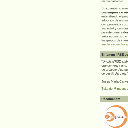
medio ambiente.
En su máximo nive
una
empresa u or
entendiendo el pro
adopción de un mo
comprometida corp
sociedad y con un
permite crear
valo
valor económico y s
los grupos de interé
amplia según Jose
Entenem l'RSE co
"
Un pla d'RSE amb g
que comença amb e
un projecte d'actua
de gestió del canvi
Josep Maria Canye
Tuits de @jmcanye
Recomanem