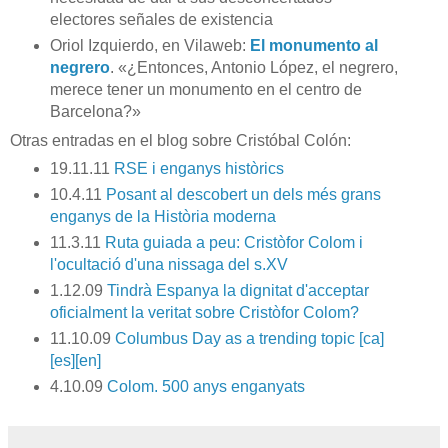
electores señales de existencia
Oriol Izquierdo, en Vilaweb:
El monumento al
negrero
. «¿Entonces, Antonio López, el negrero,
merece tener un monumento en el centro de
Barcelona?»
Otras entradas en el blog sobre Cristóbal Colón:
19.11.11
RSE i enganys històrics
10.4.11
Posant al descobert un dels més grans
enganys de la Història moderna
11.3.11
Ruta guiada a peu: Cristòfor Colom i
l'ocultació d'una nissaga del s.XV
1.12.09
Tindrà Espanya la dignitat d'acceptar
oficialment la veritat sobre Cristòfor Colom?
11.10.09
Columbus Day as a trending topic [ca]
[es][en]
4.10.09
Colom. 500 anys enganyats