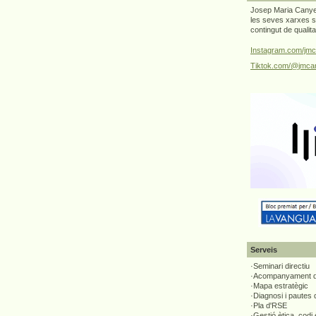
Josep Maria Canyel
les seves xarxes s
contingut de qualit
Instagram.com/jmc
Tiktok.com/@jmcan
Serveis
·Seminari directiu
·Acompanyament di
·Mapa estratègic
·Diagnosi i pautes
·Pla d'RSE
·Gestió ètica, codi 