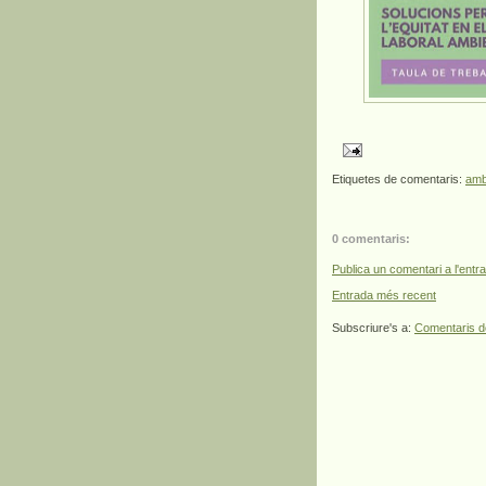
Etiquetes de comentaris:
amb
0 comentaris:
Publica un comentari a l'entr
Entrada més recent
Subscriure's a:
Comentaris d