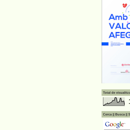
Total de visualit
Cerca || Busca || 