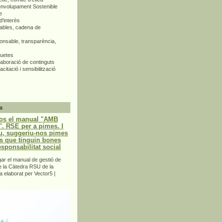
envolupament Sostenible
e
d'interès
bles, cadena de
nsable, transparència,
quetes
aboració de continguts
citació i sensibilització
a
os el manual "AMB
 RSE per a pimes. I
u, suggeriu-nos pimes
s que tinguin bones
esponsabilitat social
r el manual de gestió de
e la Càtedra RSU de la
a elaborat per Vector5 |