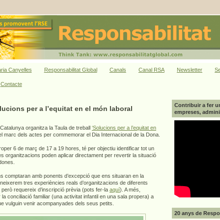
ria Canyelles
Responsabilitat Global
Canals
Canal RSA
Newsletter
Se
Contacte
Contribuir a fer u
cions per a l’equitat en el món laboral
empreses, adminis
 Catalunya organitza la Taula de treball
‘Solucions per a l’equitat en
 el marc dels actes per commemorar el Dia Internacional de la Dona.
proper 6 de març de 17 a 19 hores, té per objectiu identificar tot un
es organitzacions poden aplicar directament per revertir la situació
 dones.
ns comptaran amb ponents d’excepció que ens situaran en la
coneixerem tres experiències reals d’organitzacions de diferents
a però requereix d’inscripció prèvia (pots fer-la
aquí
). A més,
r la conciliació familiar (una activitat infantil en una sala propera) a
ue vulguin venir acompanyades dels seus petits.
20 anys de Respon