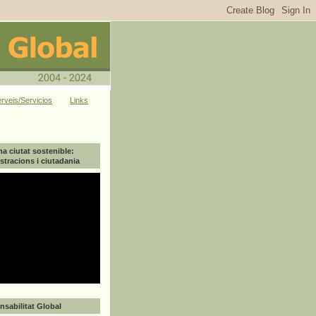
rveis/Servicios
Links
na ciutat sostenible:
tracions i ciutadania
sabilitat Global