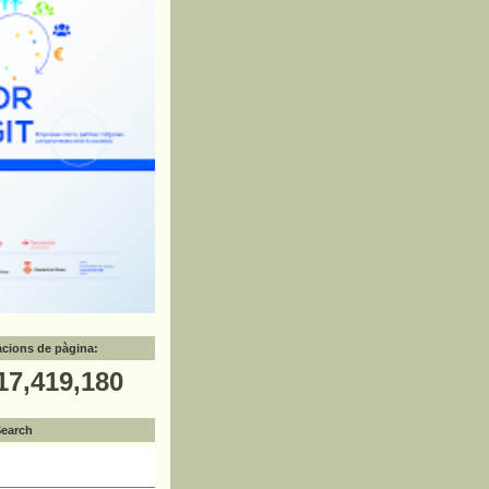
zacions de pàgina:
17,419,180
Search