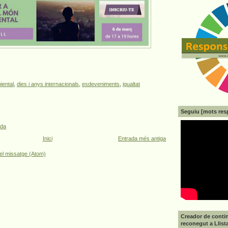
iental
,
dies i anys internacionals
,
esdeveniments
,
igualtat
Seguiu [mots res
ada
Inici
Entrada més antiga
el missatge (Atom)
Creador de contin
reconegut a Llist