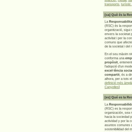
transports
,
turístic.
[ca] Què és la Re
La
Responsabilita
(RSC) és la respon
organització, sigui 
envers la societat 
activitat i per la co
comuns que afecten 
de la societat i del
En el seu màxim ni
conforma una
emp
propòsit
, entenen
l’adopció d’un mod
excel·lència socia
compartit
, és a di
alhora, per a tots e
definició més àmpl
Canyelles
]
[es] Qué es la Re
La
Responsabilida
(RSC) es la respo
organización, sea m
hacia la sociedad 
actividad y por la 
asuntos comunes q
sostenibilidad del 