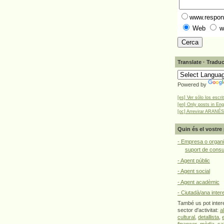
www.respons
Web
w
Translate · Traduc
Powered by
[es] Ver sólo los escri
[en] Only posts in Eng
[oc] Arrevirar ARANÉS
Quin és el vostre 
- Empresa o organi
suport de cons
- Agent públic
- Agent social
- Agent acadèmic
- Ciutadà/ana inter
També us pot intere
sector d'activitat:
a
cultural
,
detallista
,
financer
,
mèdia
,
sa