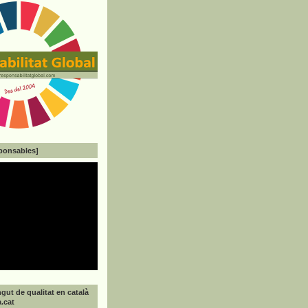
ponsables]
gut de qualitat en català
a.cat