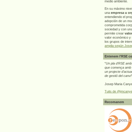
medio ambiente.
En su máximo nive
una
empresa u or
entendiendo el pro
adopción de un mo
comprometida corp
sociedad y con un
permite crear
valo
valor económico y s
los grupos de interé
amplia según Jose
Entenem l'RSE co
"
Un pla d'RSE amb g
que comença amb e
un projecte d'actua
de gestió del canvi
Josep Maria Canye
Tuits de @jmcanye
Recomanem