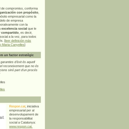
l de compromiso, conforma
ganización con propósito
,
pósito empresarial como la
delo de empresa
orativamente con la
a
excelencia social
que le
r compartido
, es decir,
ocial a la vez, para todos
s. [
leer definición más
p Maria Canyelles
]
m un factor estratègic
aranties d'èxit és aquell
l reconeixement que no és
cions sinó part d'un procés
"
lles
lles
Respon.cat
, iniciativa
empresarial per al
desenvolupament de
la responsabilitat
social a Catalunya:
www.respon.cat.