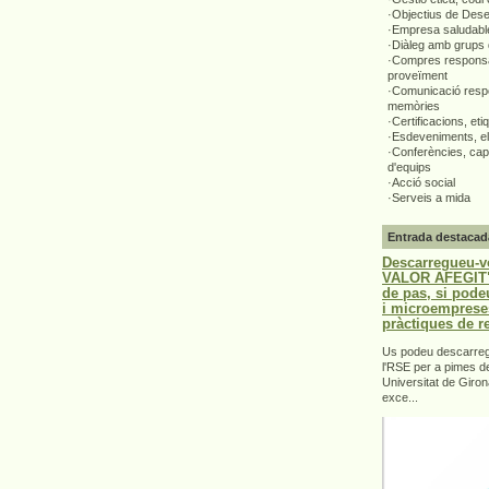
·Objectius de Des
·Empresa saludabl
·Diàleg amb grups 
·Compres responsa
proveïment
·Comunicació respo
memòries
·Certificacions, eti
·Esdeveniments, el
·Conferències, capa
d'equips
·Acció social
·Serveis a mida
Entrada destacad
Descarregueu-v
VALOR AFEGIT".
de pas, si pode
i microemprese
pràctiques de r
Us podeu descarrega
l'RSE per a pimes d
Universitat de Giron
exce...