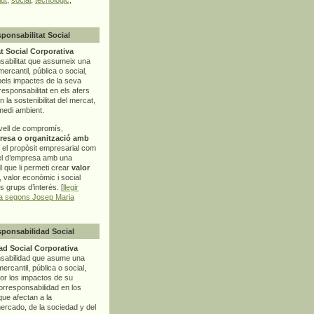
sponsabilitat Social
t Social Corporativa
sabilitat que assumeix una
mercantil, pública o social,
pels impactes de la seva
rresponsabilitat en els afers
la sostenibilitat del mercat,
 medi ambient.
vell de compromís,
resa o organització amb
t el propòsit empresarial com
el d’empresa amb una
l
que li permeti crear
valor
r, valor econòmic i social
ls grups d’interès. [
llegir
ia segons Josep Maria
sponsabilidad Social
d Social Corporativa
nsabilidad que asume una
ercantil, pública o social,
por los impactos de su
corresponsabilidad en los
ue afectan a la
mercado, de la sociedad y del