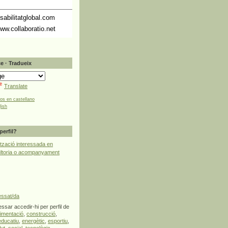
abilitatglobal.com
ww.collaboratio.net
e · Tradueix
Translate
tos en castellano
lish
perfil?
tzació interessada en
ultoria o acompanyament
essat/da
ssar accedir-hi per perfil de
limentació
,
construcció
,
educatiu
,
energètic
,
esportiu
,
lut
,
social
,
tecnològic
,