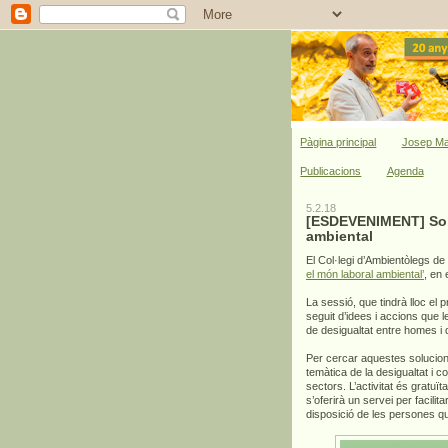
Pàgina principal
Josep Ma
Publicacions
Agenda
5.2.18
[ESDEVENIMENT] Solu
ambiental
El Col·legi d’Ambientòlegs de
el món laboral ambiental’
, en
La sessió, que tindrà lloc el 
seguit d’idees i accions que l
de desigualtat entre homes i
Per cercar aquestes solucio
temàtica de la desigualtat i 
sectors. L’activitat és gratuït
s’oferirà un servei per facilita
disposició de les persones q