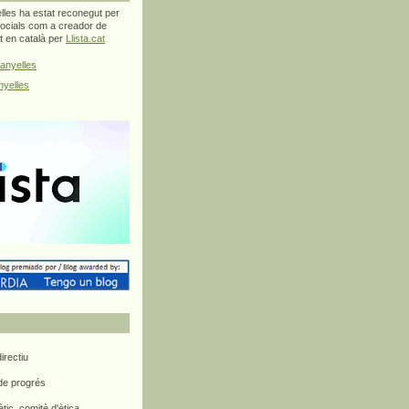
les ha estat reconegut per
ocials com a creador de
at en català per
Llista.cat
anyelles
yelles
rectiu
 de progrés
ètic, comitè d'ètica