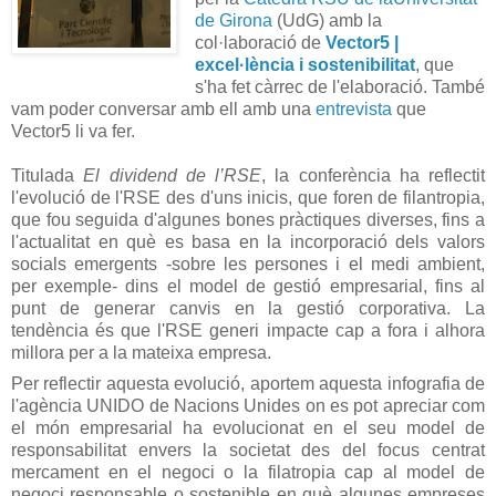
de Girona
(UdG) amb la
col·laboració de
Vector5 |
excel·lència i sostenibilitat
, que
s'ha fet càrrec de l'elaboració. També
vam poder conversar amb ell amb una
entrevista
que
Vector5 li va fer.
Titulada
El dividend de l’RSE
, la conferència ha reflectit
l'evolució de l'RSE des d'uns inicis, que foren de filantropia,
que fou seguida d'algunes bones pràctiques diverses, fins a
l'actualitat en què es basa en la incorporació dels valors
socials emergents -sobre les persones i el medi ambient,
per exemple- dins el model de gestió empresarial, fins al
punt de generar canvis en la gestió corporativa. La
tendència és que l'RSE generi impacte cap a fora i alhora
millora per a la mateixa empresa.
Per reflectir aquesta evolució, aportem aquesta infografia de
l'agència UNIDO de Nacions Unides on es pot apreciar com
el món empresarial ha evolucionat en el seu model de
responsabilitat envers la societat des del focus centrat
mercament en el negoci o la filatropia cap al model de
negoci responsable o sostenible en què algunes empreses