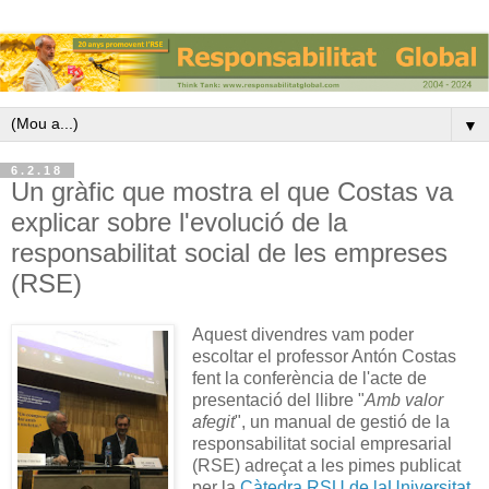
▼
6.2.18
Un gràfic que mostra el que Costas va
explicar sobre l'evolució de la
responsabilitat social de les empreses
(RSE)
Aquest divendres vam poder
escoltar el professor Antón Costas
fent la conferència de l'acte de
presentació del llibre "
Amb valor
afegit
", un manual de gestió de la
responsabilitat social empresarial
(RSE) adreçat a les pimes publicat
per la
Càtedra RSU de laUniversitat