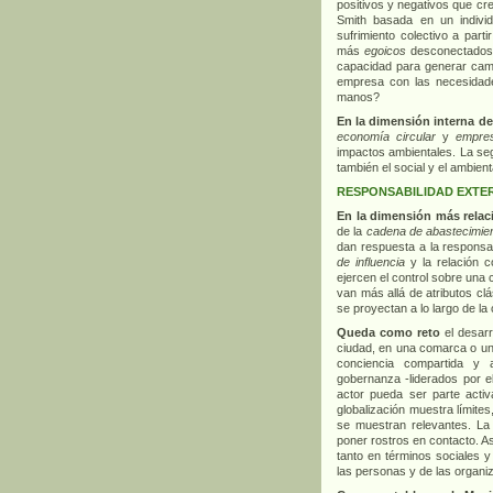
positivos y negativos que cr
Smith basada en un indiv
sufrimiento colectivo a part
más
egoicos
desconectados 
capacidad para generar camb
empresa con las necesidad
manos?
En la dimensión interna d
economía circular
y
empres
impactos ambientales. La seg
también el social y el ambient
RESPONSABILIDAD EXTE
En la dimensión más relac
de la
cadena de abastecimie
dan respuesta a la responsa
de influencia
y la relación 
ejercen el control sobre una
van más allá de atributos c
se proyectan a lo largo de la
Queda como reto
el desar
ciudad, en una comarca o un 
conciencia compartida y
gobernanza -liderados por e
actor pueda ser parte activ
globalización muestra límites,
se muestran relevantes. La 
poner rostros en contacto. A
tanto en términos sociales 
las personas y de las organi