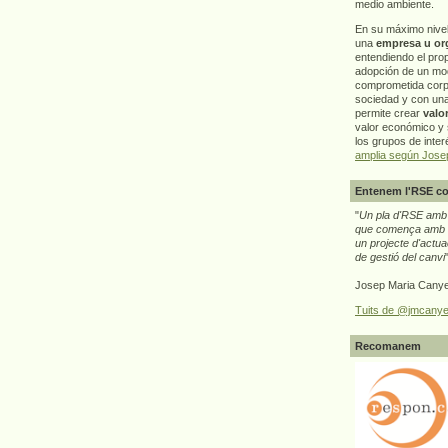
medio ambiente.
En su máximo nive
una
empresa u or
entendiendo el pro
adopción de un mo
comprometida corp
sociedad y con un
permite crear
valo
valor económico y s
los grupos de interé
amplia según Jose
Entenem l'RSE co
"
Un pla d'RSE amb g
que comença amb e
un projecte d'actua
de gestió del canvi
Josep Maria Canye
Tuits de @jmcanye
Recomanem