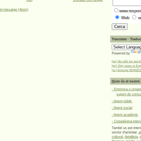
el missatge (Atom)
www.respons
Web
w
Translate · Traduc
Powered by
[es] Ver sólo los escri
[en] Only posts in Eng
[oc] Arrevirar ARANÉS
Quin és el vostre 
- Empresa o organi
suport de cons
- Agent públic
- Agent social
- Agent acadèmic
- Ciutadà/ana inter
També us pot intere
sector d'activitat:
a
cultural
,
detallista
,
financer
,
mèdia
,
sa