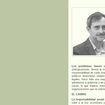
Los problemas tienen ca
sinérgicamente. Vemos la mul
responsabilidad de cada una
públicos determinan unilat
legales. Hace falta una may
administrar a gobernar y de g
cosas, lo que implica, ent
organizaciones que se orient
EL CAMINO
La responsabilidad social
valor a la vez económico y