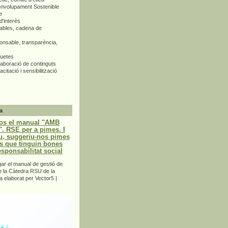
envolupament Sostenible
e
d'interès
bles, cadena de
nsable, transparència,
quetes
aboració de continguts
citació i sensibilització
a
os el manual "AMB
 RSE per a pimes. I
u, suggeriu-nos pimes
s que tinguin bones
esponsabilitat social
r el manual de gestió de
e la Càtedra RSU de la
a elaborat per Vector5 |