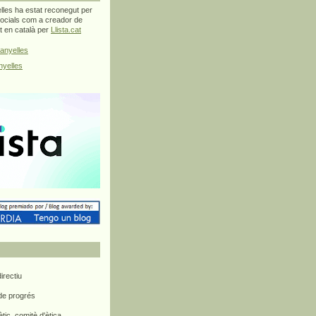
les ha estat reconegut per
ocials com a creador de
at en català per
Llista.cat
anyelles
yelles
rectiu
 de progrés
ètic, comitè d'ètica