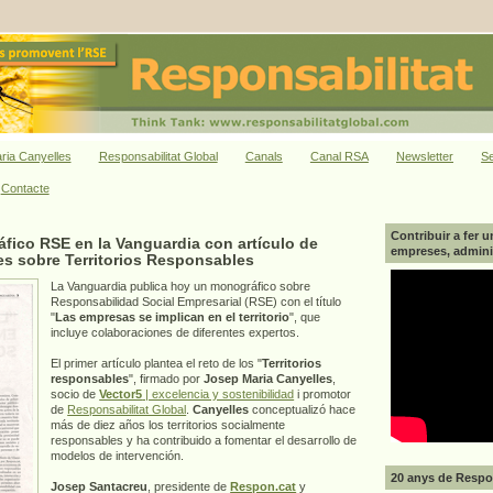
ria Canyelles
Responsabilitat Global
Canals
Canal RSA
Newsletter
Se
Contacte
Contribuir a fer u
ico RSE en la Vanguardia con artículo de
empreses, adminis
es sobre Territorios Responsables
La Vanguardia publica hoy un monográfico sobre
Responsabilidad Social Empresarial (RSE) con el título
"
Las empresas se implican en el territorio
", que
incluye colaboraciones de diferentes expertos.
El primer artículo plantea el reto de los "
Territorios
responsables
", firmado por
Josep Maria Canyelles
,
socio de
Vector5
| excelencia y sostenibilidad
i promotor
de
Responsabilitat Global
.
Canyelles
conceptualizó hace
más de diez años los territorios socialmente
responsables y ha contribuido a fomentar el desarrollo de
modelos de intervención.
20 anys de Respon
Josep Santacreu
, presidente de
Respon.cat
y