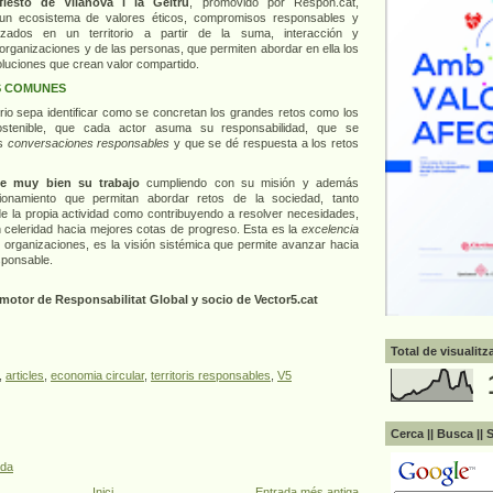
iesto de Vilanova i la Geltrú
, promovido por Respon.cat,
n ecosistema de valores éticos, compromisos responsables y
alizados en un territorio a partir de la suma, interacción y
 organizaciones y de las personas, que permiten abordar en ella los
oluciones que crean valor compartido.
S COMUNES
rio sepa identificar como se concretan los grandes retos como los
ostenible, que cada actor asuma su responsabilidad, que se
as
conversaciones responsables
y que se dé respuesta a los retos
ce muy bien su trabajo
cumpliendo con su misión y además
cionamiento que permitan abordar retos de la sociedad, tanto
de la propia actividad como contribuyendo a resolver necesidades,
n celeridad hacia mejores cotas de progreso. Esta es la
excelencia
organizaciones, es la visión sistémica que permite avanzar hacia
sponsable.
motor de Responsabilitat Global y socio de Vector5.cat
Total de visualit
,
articles
,
economia circular
,
territoris responsables
,
V5
Cerca || Busca || 
ada
Inici
Entrada més antiga