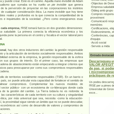
ea y puede crear. Este es el camino. Aquella
mano invisible
de Adam
·Objectius de Des
idualismo que sumaba se ha vuelto un
pie invisible
que genera
·Empresa saludabl
ir de la perversión de proyectar en las corporaciones los instintos
·Diàleg amb grups 
de cualquier consideración ética. La
mano invisible
que hoy tiene
·Compres responsa
ios reales y profundos es la que conecta la competitividad de la
proveïment
es e inquietudes de la sociedad. ¿Pero como energizamos esas
·Comunicació respo
memòries
e cada empresa
, l'RSE tomará fuerza en dos grandes dimensiones:
·Certificacions, eti
a saludable
. La primera conecta la eficiencia económica y los
·Esdeveniments, el
unda pone la persona en el centro y focaliza el vector laboral pero
·Conferències, capa
al.
d'equips
·Acció social
RNA
·Serveis a mida
ional
, hay dos otros inductores del cambio: la gestión responsable
nto
y la articulación de
territorios socialmente responsables
. Ambos
Entrada destacad
bilidad externa de la empresa, la gestión responsable de la
esfera
con sus grupos de interés
. En el primer caso, las empresas que
Descarregueu-v
 cadena de abastecimiento están empezando a integrar criterios que
VALOR AFEGIT".
lásicos para preocuparse por como sus compromisos responsables
de pas, si pode
 cadena.
i microemprese
pràctiques de r
rollo de territorios socialmente responsables (TSR). En un barrio o
país, se puede articular esta capacidad de fortalecer el sentido de
Us podeu descarrega
 alinear compromisos. Complementar los nuevos modelos de
l'RSE per a pimes d
l sector público- con un ecosistema de co-liderazgos donde cada
Universitat de Giron
a de la gestión del cambio. La Tierra todavía no es redonda: la
exce...
 las características de cada territorio con su cultura y singularidad
ética, por más universal que sea, necesita -como la educación-
sí, la proximidad sigue siendo un ámbito que no se puede descuidar,
y económicos así como de desarrollo de valores y compromiso de
zaciones.