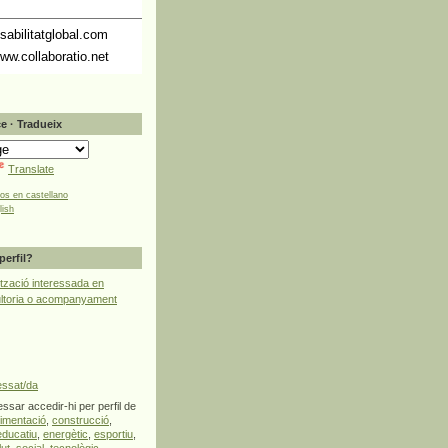
abilitatglobal.com
ww.collaboratio.net
e · Tradueix
Translate
tos en castellano
lish
perfil?
tzació interessada en
ultoria o acompanyament
essat/da
ssar accedir-hi per perfil de
limentació
,
construcció
,
educatiu
,
energètic
,
esportiu
,
lut
,
social
,
tecnològic
,