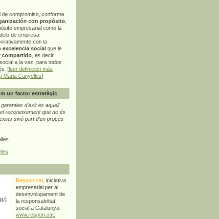
l de compromiso, conforma
ganización con propósito
,
pósito empresarial como la
delo de empresa
orativamente con la
a
excelencia social
que le
r compartido
, es decir,
ocial a la vez, para todos
s. [
leer definición más
p Maria Canyelles
]
m un factor estratègic
aranties d'èxit és aquell
l reconeixement que no és
cions sinó part d'un procés
"
lles
lles
Respon.cat
, iniciativa
empresarial per al
desenvolupament de
la responsabilitat
social a Catalunya:
www.respon.cat.