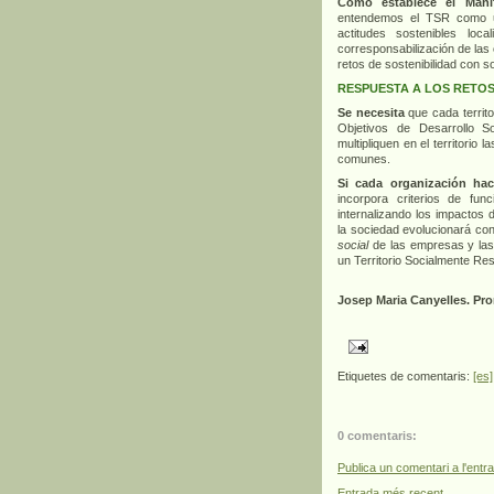
Como establece el Manif
entendemos el TSR como u
actitudes sostenibles loc
corresponsabilización de las
retos de sostenibilidad con s
RESPUESTA A LOS RETO
Se necesita
que cada territo
Objetivos de Desarrollo S
multipliquen en el territorio l
comunes.
Si cada organización ha
incorpora criterios de fun
internalizando los impactos 
la sociedad evolucionará co
social
de las empresas y las 
un Territorio Socialmente Re
Josep Maria Canyelles. Pro
Etiquetes de comentaris:
[es]
0 comentaris:
Publica un comentari a l'entr
Entrada més recent