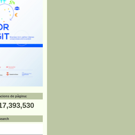
zacions de pàgina:
17,393,530
Search