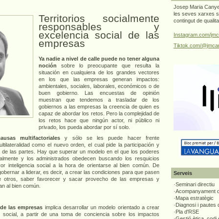
Josep Maria Canyel
les seves xarxes s
Territorios socialmente
contingut de qualit
responsables y
excelencia social de las
Instagram.com/jmc
empresas
Tiktok.com/@jmcan
Ya nadie a nivel de calle puede no tener alguna
noción
sobre lo preocupante que resulta la
situación en cualquiera de los grandes vectores
en los que las empresas generan impactos:
ambientales, sociales, laborales, económicos o de
buen gobierno. Las encuestas de opinión
muestran que tendemos a trasladar de los
gobiernos a las empresas la creencia de quien es
capaz de abordar los retos. Pero la complejidad de
los retos hace que ningún actor, ni público ni
privado, los pueda abordar por sí solo.
usas multifactoriales
y sólo se les puede hacer frente
tilateralidad como el nuevo orden, el cual pide la participación y
 de las partes. Hay que superar un modelo en el que los poderes
eralmente y los administrados obedecen buscando los resquicios
or inteligencia social a la hora de orientarse al bien común. De
obernar a liderar, es decir, a crear las condiciones para que pasen
Serveis
re otros, saber favorecer y sacar provecho de las empresas y
·Seminari directiu
an al bien común.
·Acompanyament di
·Mapa estratègic
·Diagnosi i pautes
 de las empresas
implica desarrollar un modelo orientado a crear
·Pla d'RSE
 social, a partir de una toma de conciencia sobre los impactos
·Gestió ètica, codi 