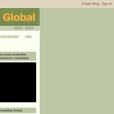
rveis/Servicios
Links
na ciutat sostenible:
tracions i ciutadania
sabilitat Global