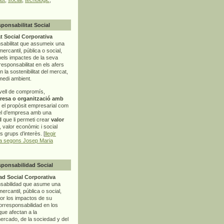
sponsabilitat Social
t Social Corporativa
sabilitat que assumeix una
mercantil, pública o social,
pels impactes de la seva
rresponsabilitat en els afers
la sostenibilitat del mercat,
 medi ambient.
vell de compromís,
resa o organització amb
t el propòsit empresarial com
el d’empresa amb una
l
que li permeti crear
valor
r, valor econòmic i social
ls grups d’interès. [
llegir
ia segons Josep Maria
sponsabilidad Social
d Social Corporativa
nsabilidad que asume una
ercantil, pública o social,
por los impactos de su
corresponsabilidad en los
ue afectan a la
mercado, de la sociedad y del