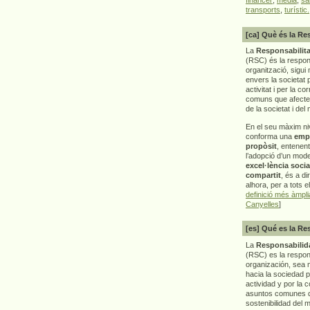
transports
,
turístic.
[ca] Què és la Re
La
Responsabilita
(RSC) és la respon
organització, sigui 
envers la societat 
activitat i per la co
comuns que afecten 
de la societat i del
En el seu màxim ni
conforma una
emp
propòsit
, entenen
l’adopció d’un mod
excel·lència socia
compartit
, és a di
alhora, per a tots e
definició més àmpl
Canyelles
]
[es] Qué es la Re
La
Responsabilida
(RSC) es la respo
organización, sea m
hacia la sociedad 
actividad y por la 
asuntos comunes q
sostenibilidad del 