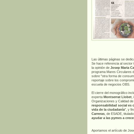
Las últimas páginas se dedic
Se hace referencia al sector t
la opinión de
Josep Maria Ca
programa Mares Circulares d
sobre "otra forma de consumir
reportaje sobre los compromi
escuela de negocios OBS.
El cierre del monográfico incl
experta
Montserrat Llobet
,
Organizaciones y Calidad de V
responsabilidad social es c
vida de la ciudadanía
", y f
Carreras
, de ESADE, titulado
ayudar a las pymes a crece
Aportamos el artículo de Jos