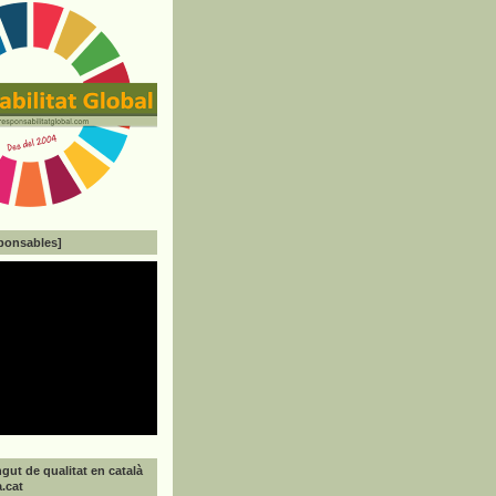
ponsables]
gut de qualitat en català
a.cat