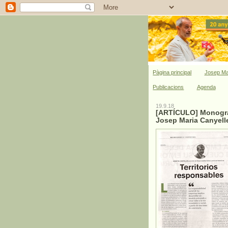
Pàgina principal
Josep Ma
Publicacions
Agenda
19.9.18
[ARTÍCULO] Monográf
Josep Maria Canyell