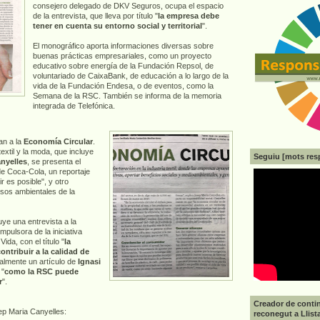
consejero delegado de DKV Seguros, ocupa el espacio
de la entrevista, que lleva por título "
la empresa debe
tener en cuenta su entorno social y territorial
".
El monográfico aporta informaciones diversas sobre
buenas prácticas empresariales, como un proyecto
educativo sobre energía de la Fundación Repsol, de
voluntariado de CaixaBank, de educación a lo largo de la
vida de la Fundación Endesa, o de eventos, como la
Semana de la RSC. También se informa de la memoria
integrada de Telefónica.
an a la
Economía Circular
.
extil y la moda, que incluye
Seguiu [mots res
nyelles
, se presenta el
e Coca-Cola, un reportaje
 es posible", y otro
sos ambientales de la
uye una entrevista a la
 impulsora de la iniciativa
ida, con el título "
la
ontribuir a la calidad de
inalmente un artículo de
Ignasi
 "
como la RSC puede
r
".
Creador de contin
ep Maria Canyelles:
reconegut a Llist