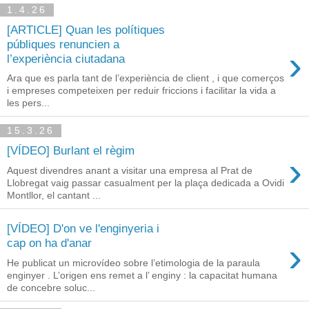
1.4.26
[ARTICLE] Quan les polítiques
públiques renuncien a
›
l’experiència ciutadana
Ara que es parla tant de l’experiència de client , i que comerços
i empreses competeixen per reduir friccions i facilitar la vida a
les pers...
15.3.26
[VÍDEO] Burlant el règim
›
Aquest divendres anant a visitar una empresa al Prat de
Llobregat vaig passar casualment per la plaça dedicada a Ovidi
Montllor, el cantant ...
[VÍDEO] D'on ve l'enginyeria i
›
cap on ha d'anar
He publicat un microvídeo sobre l’etimologia de la paraula
enginyer . L’origen ens remet a l’ enginy : la capacitat humana
de concebre soluc...