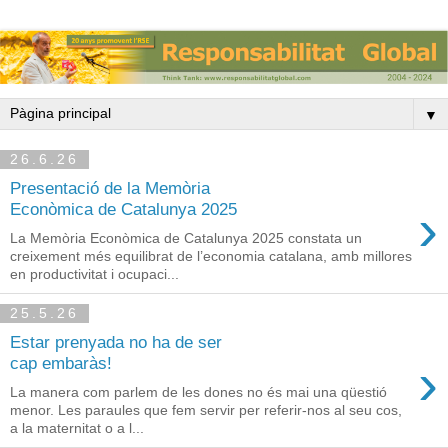
▼
26.6.26
Presentació de la Memòria
›
Econòmica de Catalunya 2025
La Memòria Econòmica de Catalunya 2025 constata un
creixement més equilibrat de l’economia catalana, amb millores
en productivitat i ocupaci...
25.5.26
Estar prenyada no ha de ser
›
cap embaràs!
La manera com parlem de les dones no és mai una qüestió
menor. Les paraules que fem servir per referir-nos al seu cos,
a la maternitat o a l...