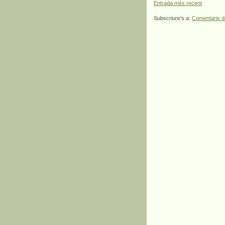
Entrada més recent
Subscriure's a:
Comentaris d