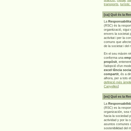
transports
,
turístic.
[ca] Què és la Re
La
Responsabilita
(RSC) és la respon
organització, sigui 
envers la societat 
activitat i per la co
comuns que afecten 
de la societat i del
En el seu màxim ni
conforma una
emp
propòsit
, entenen
l’adopció d’un mod
excel·lència socia
compartit
, és a di
alhora, per a tots e
definició més àmpl
Canyelles
]
[es] Qué es la Re
La
Responsabilida
(RSC) es la respo
organización, sea m
hacia la sociedad 
actividad y por la 
asuntos comunes q
sostenibilidad del 