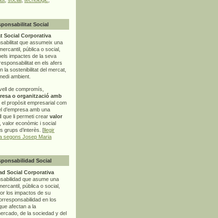
sponsabilitat Social
t Social Corporativa
sabilitat que assumeix una
mercantil, pública o social,
pels impactes de la seva
rresponsabilitat en els afers
la sostenibilitat del mercat,
 medi ambient.
vell de compromís,
resa o organització amb
t el propòsit empresarial com
el d’empresa amb una
l
que li permeti crear
valor
r, valor econòmic i social
ls grups d’interès. [
llegir
ia segons Josep Maria
sponsabilidad Social
d Social Corporativa
nsabilidad que asume una
ercantil, pública o social,
por los impactos de su
corresponsabilidad en los
ue afectan a la
mercado, de la sociedad y del