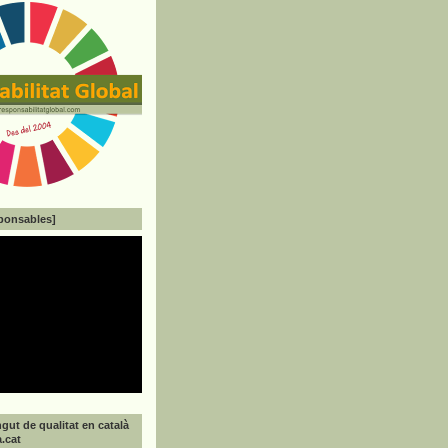
ponsables]
gut de qualitat en català
a.cat