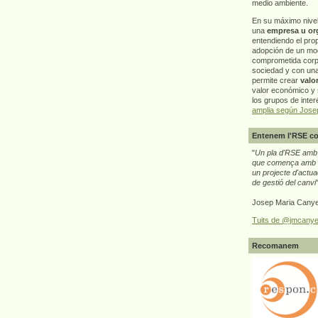
medio ambiente.
En su máximo nive
una
empresa u or
entendiendo el pro
adopción de un mo
comprometida corp
sociedad y con un
permite crear
valo
valor económico y s
los grupos de interé
amplia según Jose
Entenem l'RSE co
"
Un pla d'RSE amb g
que comença amb e
un projecte d'actua
de gestió del canvi
Josep Maria Canye
Tuits de @jmcanye
Recomanem