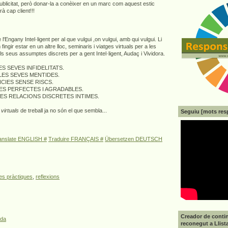
publicitat, però donar-la a conèixer en un marc com aquest estic
à cap client!!!
l'Engany Intel·ligent per al que vulgui ,on vulgui, amb qui vulgui. Li
ingir estar en un altre lloc, seminaris i viatges virtuals per a les
ls seus assumptes discrets per a gent Intel·ligent, Audaç i Vividora.
LES SEVES INFIDELITATS.
 LES SEVES MENTIDES.
NCIES SENSE RISCS.
DES PERFECTES I AGRADABLES.
EVES RELACIONS DISCRETES INTIMES.
s
virtuals
de treball ja no són el que sembla...
Seguiu [mots res
anslate ENGLISH #
Traduire FRANÇAIS #
Übersetzen DEUTSCH
es pràctiques
,
reflexions
Creador de contin
ada
reconegut a Llist