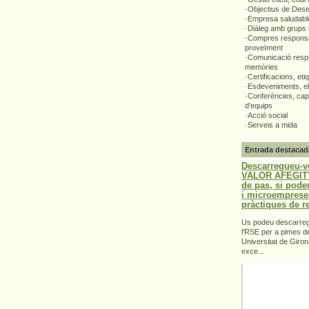
·Objectius de Des
·Empresa saludabl
·Diàleg amb grups 
·Compres responsa
proveïment
·Comunicació respo
memòries
·Certificacions, eti
·Esdeveniments, el
·Conferències, capa
d'equips
·Acció social
·Serveis a mida
Entrada destacad
Descarregueu-v
VALOR AFEGIT".
de pas, si pode
i microemprese
pràctiques de r
Us podeu descarrega
l'RSE per a pimes d
Universitat de Giron
exce...