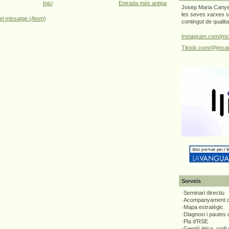
Inici
Entrada més antiga
Josep Maria Canyel
les seves xarxes s
el missatge (Atom)
contingut de qualit
Instagram.com/jmc
Tiktok.com/@jmcan
Serveis
·Seminari directiu
·Acompanyament di
·Mapa estratègic
·Diagnosi i pautes
·Pla d'RSE
·Gestió ètica, codi 