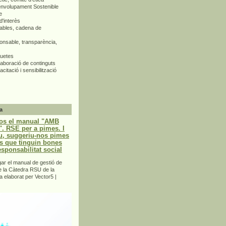
envolupament Sostenible
e
d'interès
bles, cadena de
nsable, transparència,
quetes
aboració de continguts
citació i sensibilització
a
os el manual "AMB
 RSE per a pimes. I
u, suggeriu-nos pimes
s que tinguin bones
esponsabilitat social
r el manual de gestió de
e la Càtedra RSU de la
a elaborat per Vector5 |