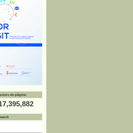
zacions de pàgina:
17,395,882
Search