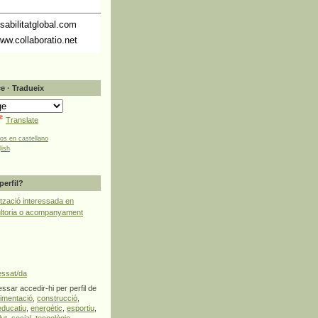
abilitatglobal.com
ww.collaboratio.net
e · Tradueix
Translate
tos en castellano
lish
perfil?
tzació interessada en
ultoria o acompanyament
essat/da
ssar accedir-hi per perfil de
limentació
,
construcció
,
educatiu
,
energètic
,
esportiu
,
lut
,
social
,
tecnològic
,