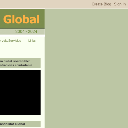
rveis/Servicios
Links
na ciutat sostenible:
tracions i ciutadania
sabilitat Global