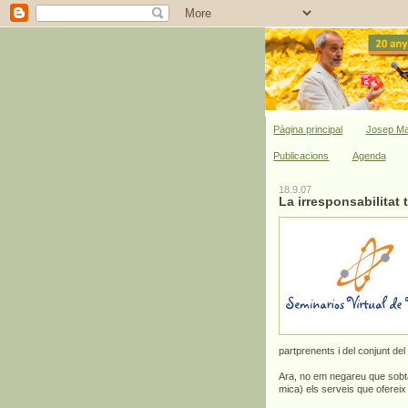
Pàgina principal
Josep Ma
Publicacions
Agenda
18.9.07
La irresponsabilitat
partprenents i del conjunt del
Ara, no em negareu que sobta
mica) els serveis que ofereix p