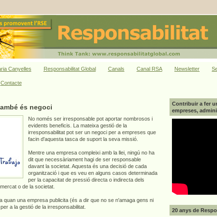
ria Canyelles
Responsabilitat Global
Canals
Canal RSA
Newsletter
Se
Contacte
Contribuir a fer u
 també és negoci
empreses, adminis
No només ser irresponsable pot aportar nombrosos i
evidents beneficis. La mateixa gestió de la
irresponsabilitat pot ser un negoci per a empreses que
facin d'aquesta tasca de suport la seva missió.
Mentre una empresa compleixi amb la llei, ningú no ha
dit que necessàriament hagi de ser responsable
davant la societat. Aquesta és una decisió de cada
organització i que es veu en alguns casos determinada
per la capacitat de pressió directa o indirecta dels
 mercat o de la societat.
 quan una empresa publicita (és a dir que no se n'amaga gens ni
er a la gestió de la irresponsabilitat.
20 anys de Respon