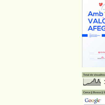
Total de visualit
Cerca || Busca || 