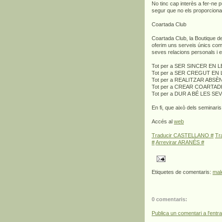
No tinc cap interès a fer-ne 
segur que no els proporcionar
Coartada Club
Coartada Club, la Boutique de 
oferim uns serveis únics com f
seves relacions personals i e
Tot per a SER SINCER EN 
Tot per a SER CREGUT EN
Tot per a REALITZAR ABSÈ
Tot per a CREAR COARTA
Tot per a DUR A BÉ LES S
En fi, que això dels seminari
Accés al
web
Traducir CASTELLANO #
Tr
#
Arrevirar ARANÉS #
Etiquetes de comentaris:
mal
0 comentaris:
Publica un comentari a l'entr