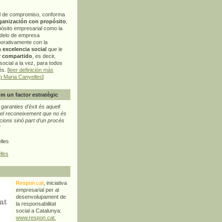
l de compromiso, conforma
ganización con propósito
,
pósito empresarial como la
delo de empresa
orativamente con la
a
excelencia social
que le
r compartido
, es decir,
ocial a la vez, para todos
s. [
leer definición más
p Maria Canyelles
]
m un factor estratègic
aranties d'èxit és aquell
l reconeixement que no és
cions sinó part d'un procés
"
lles
lles
Respon.cat
, iniciativa
empresarial per al
desenvolupament de
la responsabilitat
social a Catalunya:
www.respon.cat.