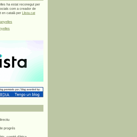
les ha estat reconegut per
ocials com a creador de
at en català per
Llista.cat
anyelles
yelles
rectiu
 de progrés
ètic, comitè d'ètica