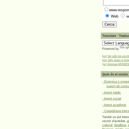
www.respons
Web
w
Translate · Traduc
Powered by
[es] Ver sólo los escri
[en] Only posts in Eng
[oc] Arrevirar ARANÉS
Quin és el vostre 
- Empresa o organi
suport de cons
- Agent públic
- Agent social
- Agent acadèmic
- Ciutadà/ana inter
També us pot intere
sector d'activitat:
a
cultural
,
detallista
,
financer
,
mèdia
,
sa